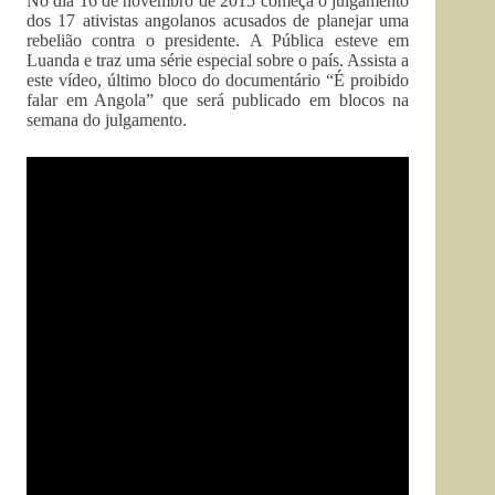
No dia 16 de novembro de 2015 começa o julgamento
dos 17 ativistas angolanos acusados de planejar uma
rebelião contra o presidente. A Pública esteve em
Luanda e traz uma série especial sobre o país. Assista a
este vídeo, último bloco do documentário “É proibido
falar em Angola” que será publicado em blocos na
semana do julgamento.