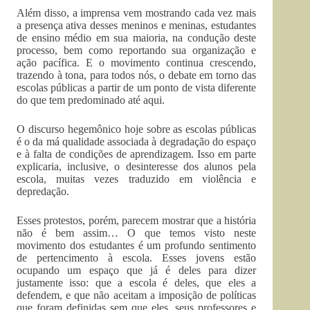
Além disso, a imprensa vem mostrando cada vez mais
a presença ativa desses meninos e meninas, estudantes
de ensino médio em sua maioria, na condução deste
processo, bem como reportando sua organização e
ação pacífica. E o movimento continua crescendo,
trazendo à tona, para todos nós, o debate em torno das
escolas públicas a partir de um ponto de vista diferente
do que tem predominado até aqui.
O discurso hegemônico hoje sobre as escolas públicas
é o da má qualidade associada à degradação do espaço
e à falta de condições de aprendizagem. Isso em parte
explicaria, inclusive, o desinteresse dos alunos pela
escola, muitas vezes traduzido em violência e
depredação.
Esses protestos, porém, parecem mostrar que a história
não é bem assim… O que temos visto neste
movimento dos estudantes é um profundo sentimento
de pertencimento à escola. Esses jovens estão
ocupando um espaço que já é deles para dizer
justamente isso: que a escola é deles, que eles a
defendem, e que não aceitam a imposição de políticas
que foram definidas sem que eles, seus professores e