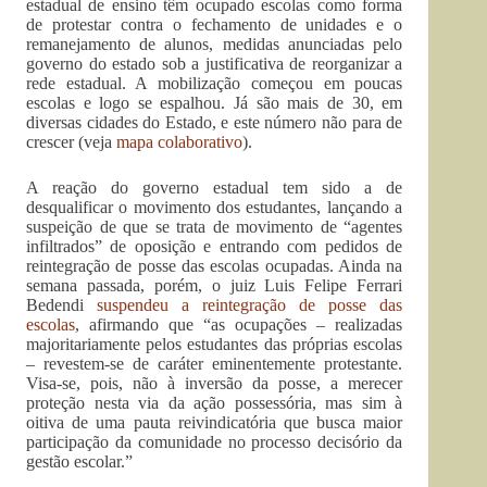
estadual de ensino têm ocupado escolas como forma
de protestar contra o fechamento de unidades e o
remanejamento de alunos, medidas anunciadas pelo
governo do estado sob a justificativa de reorganizar a
rede estadual. A mobilização começou em poucas
escolas e logo se espalhou. Já são mais de 30, em
diversas cidades do Estado, e este número não para de
crescer (veja
mapa colaborativo
).
A reação do governo estadual tem sido a de
desqualificar o movimento dos estudantes, lançando a
suspeição de que se trata de movimento de “agentes
infiltrados” de oposição e entrando com pedidos de
reintegração de posse das escolas ocupadas. Ainda na
semana passada, porém, o juiz Luis Felipe Ferrari
Bedendi
suspendeu a reintegração de posse das
escolas
, afirmando que “as ocupações – realizadas
majoritariamente pelos estudantes das próprias escolas
– revestem-se de caráter eminentemente protestante.
Visa-se, pois, não à inversão da posse, a merecer
proteção nesta via da ação possessória, mas sim à
oitiva de uma pauta reivindicatória que busca maior
participação da comunidade no processo decisório da
gestão escolar.”