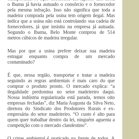
o Ibama já havia autuado o consórcio e o fornecedor
pela mesma infração. Isso não significa que toda a
madeira comprada pela usina tem origem ilegal. Mas
indica que a usina não está controlando sua cadeia de
fornecedores, já que insistiu na empresa já autuada.
Segundo o Ibama, Belo Monte comprou de 514
metros cúbicos de madeira irregular.
Mas por que a usina prefere deixar sua madeira
estragar enquanto compra de um mercado
contaminado?
É que, nessa região, transportar e tratar a madeira
seguindo as regras ambientais é mais caro do que
comprar o produto pronto. O mercado explica: “a
ilegalidade predomina no setor madeireiro daqui.
Nossa indústria regularizada está parada, temos oito
empresas fechadas”, diz Maria Augusta da Silva Neto,
diretora do Sindicato dos Produtores Rurais e ex-
empresária do setor madeireiro. “O custo é alto para
quem quer trabalhar dentro da lei, ninguém aguenta a
competição com o mercado clandestino”.
O crime ambiental é praticado na frente de todos. A