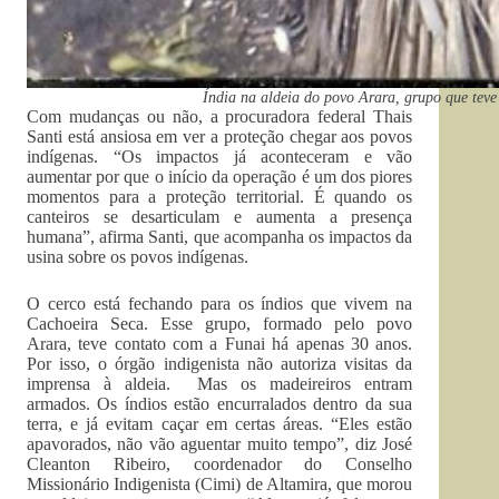
Índia na aldeia do povo Arara, grupo que teve
Com mudanças ou não, a procuradora federal Thais
Santi está ansiosa em ver a proteção chegar aos povos
indígenas. “Os impactos já aconteceram e vão
aumentar por que o início da operação é um dos piores
momentos para a proteção territorial. É quando os
canteiros se desarticulam e aumenta a presença
humana”, afirma Santi, que acompanha os impactos da
usina sobre os povos indígenas.
O cerco está fechando para os índios que vivem na
Cachoeira Seca. Esse grupo, formado pelo povo
Arara, teve contato com a Funai há apenas 30 anos.
Por isso, o órgão indigenista não autoriza visitas da
imprensa à aldeia. Mas os madeireiros entram
armados. Os índios estão encurralados dentro da sua
terra, e já evitam caçar em certas áreas. “Eles estão
apavorados, não vão aguentar muito tempo”, diz José
Cleanton Ribeiro, coordenador do Conselho
Missionário Indigenista (Cimi) de Altamira, que morou