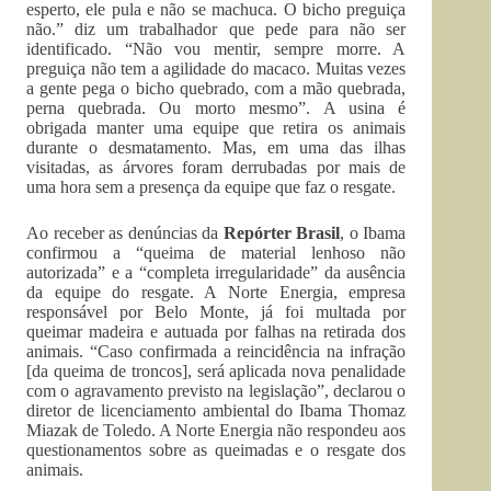
esperto, ele pula e não se machuca. O bicho preguiça
não.” diz um trabalhador que pede para não ser
identificado. “Não vou mentir, sempre morre. A
preguiça não tem a agilidade do macaco. Muitas vezes
a gente pega o bicho quebrado, com a mão quebrada,
perna quebrada. Ou morto mesmo”. A usina é
obrigada manter uma equipe que retira os animais
durante o desmatamento. Mas, em uma das ilhas
visitadas, as árvores foram derrubadas por mais de
uma hora sem a presença da equipe que faz o resgate.
Ao receber as denúncias da
Repórter Brasil
, o Ibama
confirmou a “queima de material lenhoso não
autorizada” e a “completa irregularidade” da ausência
da equipe do resgate. A Norte Energia, empresa
responsável por Belo Monte, já foi multada por
queimar madeira e autuada por falhas na retirada dos
animais. “Caso confirmada a reincidência na infração
[da queima de troncos], será aplicada nova penalidade
com o agravamento previsto na legislação”, declarou o
diretor de licenciamento ambiental do Ibama Thomaz
Miazak de Toledo. A Norte Energia não respondeu aos
questionamentos sobre as queimadas e o resgate dos
animais.