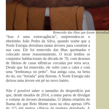
Removido das ilhas que foram incendiada
“Isso é uma extravagância”, surpreendeu-se o
ribeirinho João Pedro da Silva, quando soube que a
Norte Energia derrubara tantas árvores para construir a
sua casa. Ele foi removido das ilhas queimadas e
colocado nesse reassentamento. O local lembra os
conjuntos habitacionais da década de 70, com dezenas
de fileiras de casas idênticas cercadas por terra seca.
Desde que foi removido, ele sofre com o calor e com
uma “lembrança no peito”. Sua antiga casa, na beira
do rio, era “forrada” pela floresta. A Norte Energia não
deixou uma árvore em pé no novo bairro.
Não é possível saber o tamanho do desperdício por
que, desde meados de 2014, a usina parou de divulgar
o volume de árvores desmatadas. O último relatório do
Ibama diz que Belo Monte usou na obra apenas 10%
de 115 mil metros cúbicos da madeira derrubada. A