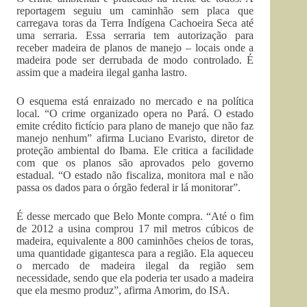
reportagem seguiu um caminhão sem placa que
carregava toras da Terra Indígena Cachoeira Seca até
uma serraria. Essa serraria tem autorização para
receber madeira de planos de manejo – locais onde a
madeira pode ser derrubada de modo controlado. É
assim que a madeira ilegal ganha lastro.
O esquema está enraizado no mercado e na política
local. “O crime organizado opera no Pará. O estado
emite crédito fictício para plano de manejo que não faz
manejo nenhum” afirma Luciano Evaristo, diretor de
proteção ambiental do Ibama. Ele critica a facilidade
com que os planos são aprovados pelo governo
estadual. “O estado não fiscaliza, monitora mal e não
passa os dados para o órgão federal ir lá monitorar”.
É desse mercado que Belo Monte compra. “Até o fim
de 2012 a usina comprou 17 mil metros cúbicos de
madeira, equivalente a 800 caminhões cheios de toras,
uma quantidade gigantesca para a região. Ela aqueceu
o mercado de madeira ilegal da região sem
necessidade, sendo que ela poderia ter usado a madeira
que ela mesmo produz”, afirma Amorim, do ISA.