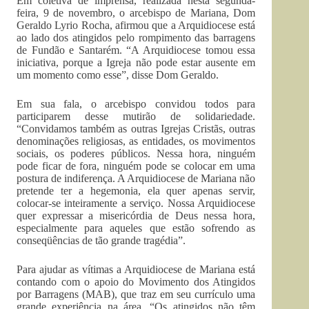
Em coletiva de imprensa, realizada nesta segunda-
feira, 9 de novembro, o arcebispo de Mariana, Dom
Geraldo Lyrio Rocha, afirmou que a Arquidiocese está
ao lado dos atingidos pelo rompimento das barragens
de Fundão e Santarém. “A Arquidiocese tomou essa
iniciativa, porque a Igreja não pode estar ausente em
um momento como esse”, disse Dom Geraldo.
Em sua fala, o arcebispo convidou todos para
participarem desse mutirão de solidariedade.
“Convidamos também as outras Igrejas Cristãs, outras
denominações religiosas, as entidades, os movimentos
sociais, os poderes públicos. Nessa hora, ninguém
pode ficar de fora, ninguém pode se colocar em uma
postura de indiferença. A Arquidiocese de Mariana não
pretende ter a hegemonia, ela quer apenas servir,
colocar-se inteiramente a serviço. Nossa Arquidiocese
quer expressar a misericórdia de Deus nessa hora,
especialmente para aqueles que estão sofrendo as
conseqüências de tão grande tragédia”.
Para ajudar as vítimas a Arquidiocese de Mariana está
contando com o apoio do Movimento dos Atingidos
por Barragens (MAB), que traz em seu currículo uma
grande experiência na área. “Os atingidos não têm