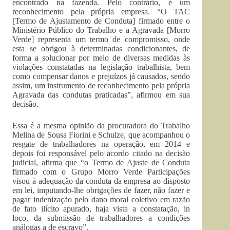
encontrado na fazenda. Pelo contrário, é um
reconhecimento pela própria empresa. “O TAC
[Termo de Ajustamento de Conduta] firmado entre o
Ministério Público do Trabalho e a Agravada [Morro
Verde] representa um termo de compromisso, onde
esta se obrigou à determinadas condicionantes, de
forma a solucionar por meio de diversas medidas às
violações constatadas na legislação trabalhista, bem
como compensar danos e prejuízos já causados, sendo
assim, um instrumento de reconhecimento pela própria
Agravada das condutas praticadas”, afirmou em sua
decisão.
Essa é a mesma opinião da procuradora do Trabalho
Melina de Sousa Fiorini e Schulze, que acompanhou o
resgate de trabalhadores na operação, em 2014 e
depois foi responsável pelo acordo citado na decisão
judicial, afirma que “o Termo de Ajuste de Conduta
firmado com o Grupo Morro Verde Participações
visou à adequação da conduta da empresa ao disposto
em lei, imputando-lhe obrigações de fazer, não fazer e
pagar indenização pelo dano moral coletivo em razão
de fato ilícito apurado, haja vista a constatação, in
loco, da submissão de trabalhadores a condições
análogas a de escravo”.