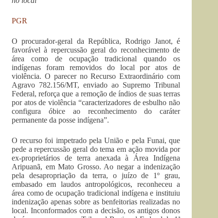
no local
PGR
O procurador-geral da República, Rodrigo Janot, é
favorável à repercussão geral do reconhecimento de
área como de ocupação tradicional quando os
indígenas foram removidos do local por atos de
violência. O parecer no Recurso Extraordinário com
Agravo 782.156/MT, enviado ao Supremo Tribunal
Federal, reforça que a remoção de índios de suas terras
por atos de violência “caracterizadores de esbulho não
configura óbice ao reconhecimento do caráter
permanente da posse indígena”.
O recurso foi impetrado pela União e pela Funai, que
pede a repercussão geral do tema em ação movida por
ex-proprietários de terra anexada à Área Indígena
Aripuanã, em Mato Grosso. Ao negar a indenização
pela desapropriação da terra, o juízo de 1º grau,
embasado em laudos antropológicos, reconheceu a
área como de ocupação tradicional indígena e instituiu
indenização apenas sobre as benfeitorias realizadas no
local. Inconformados com a decisão, os antigos donos