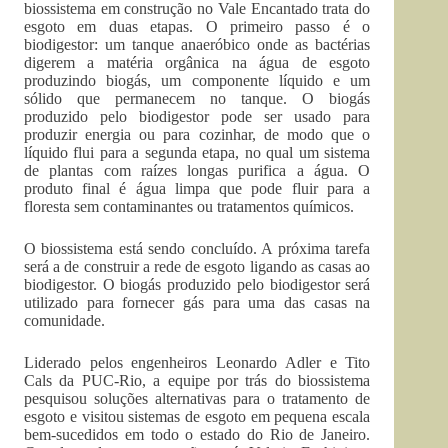
biossistema em construção no Vale Encantado trata do
esgoto em duas etapas. O primeiro passo é o
biodigestor: um tanque anaeróbico onde as bactérias
digerem a matéria orgânica na água de esgoto
produzindo biogás, um componente líquido e um
sólido que permanecem no tanque. O biogás
produzido pelo biodigestor pode ser usado para
produzir energia ou para cozinhar, de modo que o
líquido flui para a segunda etapa, no qual um sistema
de plantas com raízes longas purifica a água. O
produto final é água limpa que pode fluir para a
floresta sem contaminantes ou tratamentos químicos.
O biossistema está sendo concluído. A próxima tarefa
será a de construir a rede de esgoto ligando as casas ao
biodigestor. O biogás produzido pelo biodigestor será
utilizado para fornecer gás para uma das casas na
comunidade.
Liderado pelos engenheiros Leonardo Adler e Tito
Cals da PUC-Rio, a equipe por trás do biossistema
pesquisou soluções alternativas para o tratamento de
esgoto e visitou sistemas de esgoto em pequena escala
bem-sucedidos em todo o estado do Rio de Janeiro.