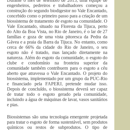
Durante o mês de setembro de 2015, uma equipe de
engenheiros, pedreiros e trabalhadores começou a
construção do segundo biodigestor no Vale Encantado,
concebido como o primeiro passo para a criação de um
biossistema de tratamento de esgoto na comunidade. O
Vale Encantado, situado na Floresta da Tijuca, perto
do Alto da Boa Vista, no Rio de Janeiro, é o lar de 27
famílias e goza de uma vista pitoresca da Pedra da
Gávea e a praia da Barra da Tijuca. No entanto, como
cerca de 66% da cidade do Rio de Janeiro, o seu
esgoto não é tratado, mas lançado diretamente na
natureza. Além do esgoto da comunidade, o esgoto do
clube e condomínio na fronteira superior da
comunidade também contribuem para o esgoto a céu
aberto que atravessa o Vale Encantado. O projeto do
biossistema, implementado por um grupo da PUC-Rio
e financiado pela FAPERJ, pretende mudar isso.
Depois de concluído, o biossistema deverá ser capaz
de tratar todo o esgoto gerado pela comunidade,
incluindo a água de máquinas de lavar, vasos sanitários
e pias.
Biossistemas são uma tecnologia emergente projetada
para tratar o esgoto de forma sustentável, sem produtos
químicos ou restos de subprodutos. O tipo de