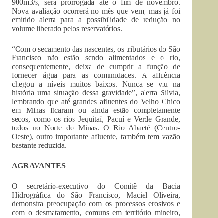
900m3/s, será prorrogada até o fim de novembro.
Nova avaliação ocorrerá no mês que vem, mas já foi
emitido alerta para a possibilidade de redução no
volume liberado pelos reservatórios.
“Com o secamento das nascentes, os tributários do São
Francisco não estão sendo alimentados e o rio,
consequentemente, deixa de cumprir a função de
fornecer água para as comunidades. A afluência
chegou a níveis muitos baixos. Nunca se viu na
história uma situação dessa gravidade”, alerta Silvia,
lembrando que até grandes afluentes do Velho Chico
em Minas ficaram ou ainda estão completamente
secos, como os rios Jequitaí, Pacuí e Verde Grande,
todos no Norte do Minas. O Rio Abaeté (Centro-
Oeste), outro importante afluente, também tem vazão
bastante reduzida.
AGRAVANTES
O secretário-executivo do Comitê da Bacia
Hidrográfica do São Francisco, Maciel Oliveira,
demonstra preocupação com os processos erosivos e
com o desmatamento, comuns em território mineiro,