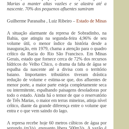
Marias a manter altas vazões e se alastra até a
nascente. 70% dos pequenos afluentes sumiram
Guilherme Paranaiba , Luiz Ribeiro –
Estado de Minas
A situação alarmante da represa de Sobradinho, na
Bahia, que atingiu na segunda-feira 4,96% de seu
volume útil, o menor índice da história desde a
inauguração, em 1979, chama a atenção para o quadro
crítico da Bacia do Rio São Francisco. Em Minas
Gerais, estado que fornece cerca de 72% dos recursos
hídricos do Velho Chico, o drama da falta de água se
espalha da nascente até a divisa com o território
baiano. Importantes tributários tiveram drástica
redução de volume e estima-se que, dos afluentes de
menor porte, a maior parte esteja completamente seca
ou intermitente, espalhando paisagens desoladoras por
todo o estado. Ainda há o temor de que o reservatório
de Três Marias, o maior em terras mineiras, atinja nível
crítico, diante da grande diferença entre o volume que
entra e o que vem saindo do lago.
A represa recebe hoje 60 metros cúbicos de água por
segundo (m3/s), enquanto libera 500m3/s. A vazão é