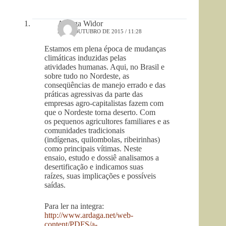
Ardaga Widor
28 DE OUTUBRO DE 2015 / 11:28
Estamos em plena época de mudanças
climáticas induzidas pelas
atividades humanas. Aqui, no Brasil e
sobre tudo no Nordeste, as
conseqüências de manejo errado e das
práticas agressivas da parte das
empresas agro-capitalistas fazem com
que o Nordeste torna deserto. Com
os pequenos agricultores familiares e as
comunidades tradicionais
(indígenas, quilombolas, ribeirinhas)
como principais vítimas. Neste
ensaio, estudo e dossiê analisamos a
desertificação e indicamos suas
raízes, suas implicações e possíveis
saídas.
Para ler na integra:
http://www.ardaga.net/web-
content/PDFS/a-