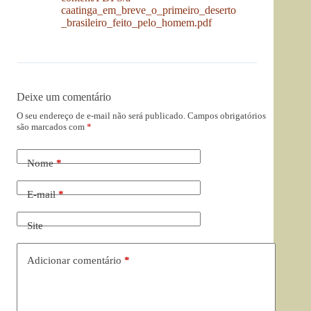
caatinga_em_breve_o_primeiro_deserto
_brasileiro_feito_pelo_homem.pdf
Deixe um comentário
O seu endereço de e-mail não será publicado.
Campos obrigatórios
são marcados com
*
Nome
*
E-mail
*
Site
Adicionar comentário
*