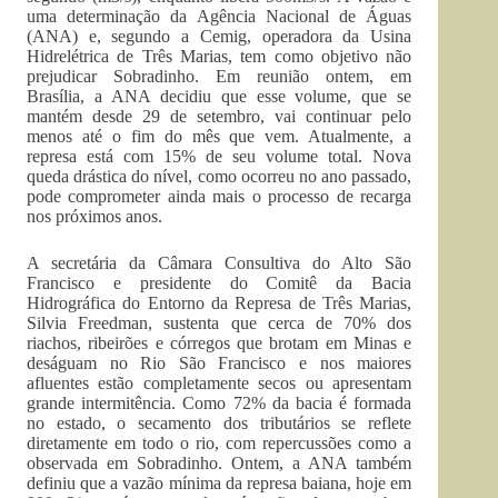
uma determinação da Agência Nacional de Águas
(ANA) e, segundo a Cemig, operadora da Usina
Hidrelétrica de Três Marias, tem como objetivo não
prejudicar Sobradinho. Em reunião ontem, em
Brasília, a ANA decidiu que esse volume, que se
mantém desde 29 de setembro, vai continuar pelo
menos até o fim do mês que vem. Atualmente, a
represa está com 15% de seu volume total. Nova
queda drástica do nível, como ocorreu no ano passado,
pode comprometer ainda mais o processo de recarga
nos próximos anos.
A secretária da Câmara Consultiva do Alto São
Francisco e presidente do Comitê da Bacia
Hidrográfica do Entorno da Represa de Três Marias,
Silvia Freedman, sustenta que cerca de 70% dos
riachos, ribeirões e córregos que brotam em Minas e
deságuam no Rio São Francisco e nos maiores
afluentes estão completamente secos ou apresentam
grande intermitência. Como 72% da bacia é formada
no estado, o secamento dos tributários se reflete
diretamente em todo o rio, com repercussões como a
observada em Sobradinho. Ontem, a ANA também
definiu que a vazão mínima da represa baiana, hoje em