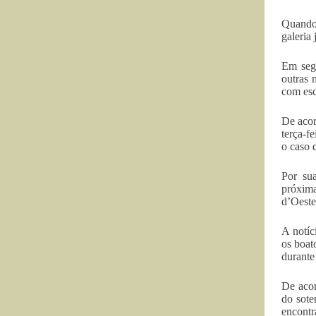
Quando 
galeria
Em segu
outras 
com esc
De acor
terça-f
o caso 
Por su
próxima
d’Oeste
A notíc
os boat
durante
De acor
do sote
encontr