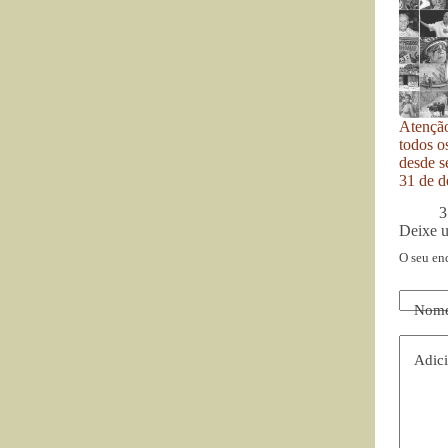
Atenção
todos o
desde se
31 de d
3
Deixe 
O seu en
Nom
Adici