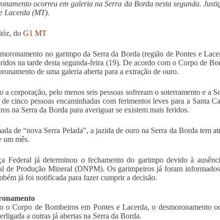
namento ocorreu em galeria na Serra da Borda nesta segunda. Justiç
e Lacerda (MT).
óz, d
o
G1 MT
oronamento no garimpo da Serra da Borda (região de Pontes e Lacer
eridos na tarde desta segunda-feira (19). De acordo com o Corpo de Bo
ronamento de uma galeria aberta para a extração de ouro.
 a corporação, pelo menos seis pessoas sofreram o soterramento e a S
de cinco pessoas encaminhadas com ferimentos leves para a Santa Ca
os na Serra da Borda para averiguar se existem mais feridos.
ada de “nova Serra Pelada”, a jazida de ouro na Serra da Borda tem atr
e um mês.
ça Federal já determinou o fechamento do garimpo devido à ausênci
l de Produção Mineral (DNPM). Os garimpeiros já foram informados d
mbém já foi notificada para fazer cumprir a decisão.
ronamento
o o Corpo de Bombeiros em Pontes e Lacerda, o desmoronamento oco
terligada a outras já abertas na Serra da Borda.