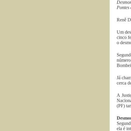
Desmoro
Pontes 
Renê Di
Um desm
cinco f
o desmo
Segundo
número 
Bombeir
Já cham
cerca d
A Justi
Naciona
(PF) ta
Desmo
Segund
ela é in