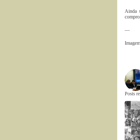
Ainda s
comprom
—
Imagem:
Posts r