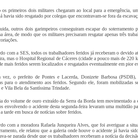
os primeiros dois militares chegaram ao local para a emergência, u
 já havia sido resgatado por colegas que encontravam-se fora da escav
ida, outros dois garimpeiros conseguiram escapar do soterramento pa
na área, de modo que os militares precisaram resgatar apenas três trab
oriações.
do com a SES, todos os trabalhadores feridos já receberam o devido a
eira, mas o Hospital Regional de Cáceres (cidade a pouco mais de 220 k
de mais feridos serem localizados e resgatados eventualmente em pior 
a vez, o prefeito de Pontes e Lacerda, Donizete Barbosa (PSDB), 
s para o atendimento aos feridos. Segundo ele, foram mobilizadas 
 e Vila Bela da Santíssima Trindade.
ia do volume de ouro extraído da Serra da Borda tem movimentado a c
os envolvendo o acidente desta segunda-feira levaram uma multidão pa
 a tarde em busca de notícias sobre feridos.
do com a moradora Rafaela Junqueira Alves, que foi averiguar a si
rramento, ele relatou que a galeria onde houve o acidente já havia sid
ava-se parada desde que os trabalhadores receberam a notícia da decisão