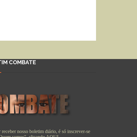
TIM COMBATE
 receber nosso boletim diário, é só inscrever-se
"Quem somos", clicando
AQUI