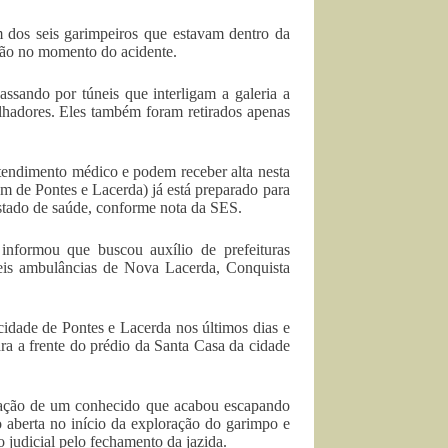
m dos seis garimpeiros que estavam dentro da
ação no momento do acidente.
ssando por túneis que interligam a galeria a
alhadores. Eles também foram retirados apenas
tendimento médico e podem receber alta nesta
m de Pontes e Lacerda) já está preparado para
estado de saúde, conforme nota da SES.
informou que buscou auxílio de prefeituras
seis ambulâncias de Nova Lacerda, Conquista
idade de Pontes e Lacerda nos últimos dias e
ra a frente do prédio da Santa Casa da cidade
tuação de um conhecido que acabou escapando
o aberta no início da exploração do garimpo e
 judicial pelo fechamento da jazida.