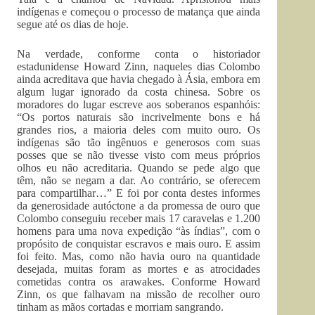
indígenas e começou o processo de matança que ainda
segue até os dias de hoje.
Na verdade, conforme conta o historiador
estadunidense Howard Zinn, naqueles dias Colombo
ainda acreditava que havia chegado à Ásia, embora em
algum lugar ignorado da costa chinesa. Sobre os
moradores do lugar escreve aos soberanos espanhóis:
“Os portos naturais são incrivelmente bons e há
grandes rios, a maioria deles com muito ouro. Os
indígenas são tão ingênuos e generosos com suas
posses que se não tivesse visto com meus próprios
olhos eu não acreditaria. Quando se pede algo que
têm, não se negam a dar. Ao contrário, se oferecem
para compartilhar…” E foi por conta destes informes
da generosidade autóctone a da promessa de ouro que
Colombo conseguiu receber mais 17 caravelas e 1.200
homens para uma nova expedição “às índias”, com o
propósito de conquistar escravos e mais ouro. E assim
foi feito. Mas, como não havia ouro na quantidade
desejada, muitas foram as mortes e as atrocidades
cometidas contra os arawakes. Conforme Howard
Zinn, os que falhavam na missão de recolher ouro
tinham as mãos cortadas e morriam sangrando.