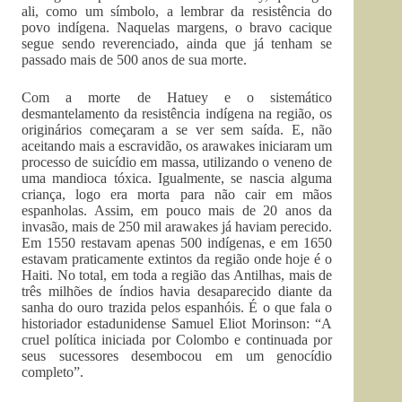
ali, como um símbolo, a lembrar da resistência do
povo indígena. Naquelas margens, o bravo cacique
segue sendo reverenciado, ainda que já tenham se
passado mais de 500 anos de sua morte.
Com a morte de Hatuey e o sistemático
desmantelamento da resistência indígena na região, os
originários começaram a se ver sem saída. E, não
aceitando mais a escravidão, os arawakes iniciaram um
processo de suicídio em massa, utilizando o veneno de
uma mandioca tóxica. Igualmente, se nascia alguma
criança, logo era morta para não cair em mãos
espanholas. Assim, em pouco mais de 20 anos da
invasão, mais de 250 mil arawakes já haviam perecido.
Em 1550 restavam apenas 500 indígenas, e em 1650
estavam praticamente extintos da região onde hoje é o
Haiti. No total, em toda a região das Antilhas, mais de
três milhões de índios havia desaparecido diante da
sanha do ouro trazida pelos espanhóis. É o que fala o
historiador estadunidense Samuel Eliot Morinson: “A
cruel política iniciada por Colombo e continuada por
seus sucessores desembocou em um genocídio
completo”.