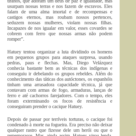
tiranos, que adoram um deus de paz e igualdade, mas
usurpam nossas terras e nos fazem de escravos. Eles
falam de uma alma imortal e de recompensas e
castigos eternos, mas roubam nossos pertences,
seduzem nossas mulheres, violam nossas filhas.
Incapazes de nos igualar em valor, esses covardes se
cobrem com ferro que nossas armas não podem
romper”.
Hatuey tentou organizar a luta dividindo os homens
em pequenos grupos para ataques surpresa, usando
pedras, paus e flechas. Mas, Diego Velázquez
conhecia bastante bem as técnicas dos indígenas e
conseguiu ir debelando os grupos rebeldes. Além do
conhecimento das táticas dos autóctones, os espanhóis
tinham uma arrasadora capacidade técnica, já que
contavam com armas de fogo, armaduras, lanças de
ferro e até cachorros farejadores. Com o tempo, eles
foram exterminando os focos de resistência e
conseguiram prender o cacique Hatuey.
Depois de passar por terríveis torturas, o cacique foi
condenado à morte na fogueira. Era preciso não deixar
qualquer rastro que fizesse dele um herói ou que o
rememorasse. Mas, ainda assim, Hatuey virou lenda,