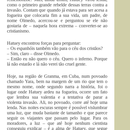
como o primeiro grande rebelde dessas terras contra a
invasão. Contam que quando já estava para ser acesa a
fogueira que colocaria fim a sua vida, um padre, de
nome Olmedo, acercou-se e perguntou se ele não
gostaria de – naquela hora extrema – converter-se ao
cristianismo.
Hatuey encontrou forças para perguntar:
– Os espanhóis também vão para o céu dos cristãos?
– Sim, claro – disse Olmedo.
– Então eu não quero o céu. Quero o inferno. Porque
lá não estarão e lá não verei tão cruel gente.
Hoje, na região de Granma, em Cuba, num povoado
chamado Yara, bem na margem de um rio que tem o
mesmo nome, onde segundo narra a história, foi o
lugar onde Hatuey ardeu na fogueira, ocorre um fato
que lembra sua valentia e a tentativa de parar a
violenta invasão. Ali, no povoado, corre até hoje uma
lenda. Nas noites escuras sempre é possível vislumbrar
uma luz, que muda bastante de tamanho e que parece
seguir os viajantes que passam pelo lugar. Para os
moradores, a luz – que até hoje nenhum cientista
conseguiu explicar – é a alma de Hatuey, que segue