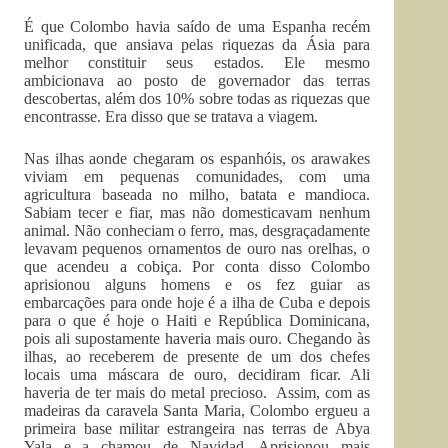
É que Colombo havia saído de uma Espanha recém
unificada, que ansiava pelas riquezas da Ásia para
melhor constituir seus estados. Ele mesmo
ambicionava ao posto de governador das terras
descobertas, além dos 10% sobre todas as riquezas que
encontrasse. Era disso que se tratava a viagem.
Nas ilhas aonde chegaram os espanhóis, os arawakes
viviam em pequenas comunidades, com uma
agricultura baseada no milho, batata e mandioca.
Sabiam tecer e fiar, mas não domesticavam nenhum
animal. Não conheciam o ferro, mas, desgraçadamente
levavam pequenos ornamentos de ouro nas orelhas, o
que acendeu a cobiça. Por conta disso Colombo
aprisionou alguns homens e os fez guiar as
embarcações para onde hoje é a ilha de Cuba e depois
para o que é hoje o Haiti e República Dominicana,
pois ali supostamente haveria mais ouro. Chegando às
ilhas, ao receberem de presente de um dos chefes
locais uma máscara de ouro, decidiram ficar. Ali
haveria de ter mais do metal precioso. Assim, com as
madeiras da caravela Santa Maria, Colombo ergueu a
primeira base militar estrangeira nas terras de Abya
Yala e a chamou de Navidad. Aprisionou mais