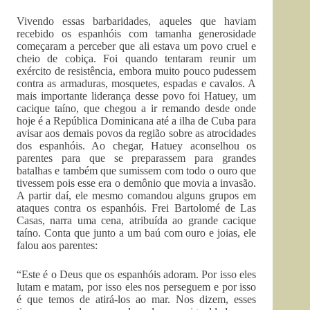
Vivendo essas barbaridades, aqueles que haviam
recebido os espanhóis com tamanha generosidade
começaram a perceber que ali estava um povo cruel e
cheio de cobiça. Foi quando tentaram reunir um
exército de resistência, embora muito pouco pudessem
contra as armaduras, mosquetes, espadas e cavalos. A
mais importante liderança desse povo foi Hatuey, um
cacique taíno, que chegou a ir remando desde onde
hoje é a República Dominicana até a ilha de Cuba para
avisar aos demais povos da região sobre as atrocidades
dos espanhóis. Ao chegar, Hatuey aconselhou os
parentes para que se preparassem para grandes
batalhas e também que sumissem com todo o ouro que
tivessem pois esse era o demônio que movia a invasão.
A partir daí, ele mesmo comandou alguns grupos em
ataques contra os espanhóis. Frei Bartolomé de Las
Casas, narra uma cena, atribuída ao grande cacique
taíno. Conta que junto a um baú com ouro e joias, ele
falou aos parentes:
“Este é o Deus que os espanhóis adoram. Por isso eles
lutam e matam, por isso eles nos perseguem e por isso
é que temos de atirá-los ao mar. Nos dizem, esses