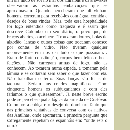
um dia lindo de sol no mar dos Caraíbas e os arawakes
observaram as estranhas embarcações que se
aproximavam. Quando perceberam que ali vinham
homens, correram para recebê-los com água, comida e
desejos de boas vindas. Mas, toda essa hospitalidade
foi logo entendida como fraqueza e é assim que
descreve Colombo em seu diário, o povo que, de
braços abertos, o acolheu: “Trouxeram louros, bolas de
algodão, lanças e outras coisas que trocaram conosco
por contas de vidro. Não tiveram qualquer
inconveniente em nos dar tudo o que possuíam…
Eram de forte constituição, corpos bem feitos e boas
feições… Não carregam armas de fogo, não as
conhecem. Ao tocarem numa espada, a tomaram pela
lâmina e se cortaram sem saber o que fazer com ela.
Não trabalham o ferro. Suas lanças são feitas de
taquara… Seriam uns criados magníficos… Com
cinquenta homens os subjugaríamos e com eles
faríamos o que quiséssemos”. Já neste breve escrito
pode-se perceber qual a lógica da armada de Cristóvão
Colombo: a cobiça e o desejo de dominar. Tanto que
nas primeiras tentativas de conversa com os nativos
das Antilhas, onde aportaram, a primeira pergunta que
sofregamente repetiam os espanhóis era: “onde está o
ouro?”