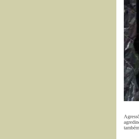
Agress
agredi
também 