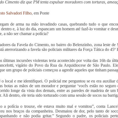
do Cimento diz que PM tenta expulsar moradores com torturas, ameaç
sto Salvadori Filho
, em Ponte
hegam de arma na mão invadindo casas, quebrando tudo o que encon
s dentro e, à luz do dia, espancam um homem até fazê-lo vomitar e desm
e, a não ser chamar a polícia?
dores da Favela do Cimento, no bairro do Belenzinho, zona leste de 
tá aterrorizando a favela são policiais militares da Força Tática do 45º 
 últimas incursões violentas teria acontecido por volta das 16h da últi
ancelotti, vigário do Povo da Rua da Arquidiocese de São Paulo. E
que um grupo de policiais começou a agredir aqueles que tinham passag
é o local e me identifiquei. O policial me perguntou se eu era auxiliar
s botas as mãos de um morador e perguntar ‘vocês estão no seguro d
corrido longe da vista dos demais, entre as paredes de madeira de um 
. Ali dentro, ele teria sido torturado com uma sessão de socos na barrig
 a polícia o trouxe, ele estava muito mal e vomitou”, conta Lance
ceu nos braços da companheira. Desmaiou de dor, pelo tanto de soco
 apanhando e não podia gritar.” Segundo o padre, os policiais pe