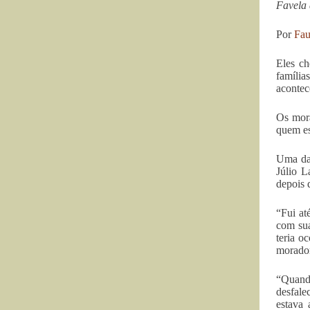
Favela 
Por
Fau
Eles c
família
acontec
Os mora
quem es
Uma das
Júlio L
depois 
“Fui at
com sua
teria o
morador
“Quando
desfale
estava