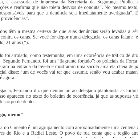
ta
, a assessoria de imprensa da Secretaria da Segurança Pública 
ções e reafirma que não tolera desvios de conduta”. No mesmo texto
responsáveis para que a denúncia seja imediatamente averiguada”. 
 providências”.
dos têm a mesma certeza de que suas denúncias serão levadas a sé
 contra os caras. Se você for depor numa delegacia, os caras falam: 
o, 21 anos (*).
o foi arrolado, como testemunha, em uma ocorrência de tráfico de dr
. Segundo Fernando, foi um “flagrante forjado”: os policiais da Força 
aram na entrada da favela e mostraram uma sacola amarela cheia de p
cial disse: ‘um de vocês vai ter que assumir, senão vou acabar mat
té agora.”
gacia, Fernando diz que denunciou ao delegado plantonista as tortur
sso apareceu no texto do boletim de ocorrência, já que as supostas v
e corpo de delito.
ogo, memo”
a do Cimento é um agrupamento com aproximadamente uma centena de 
es do Rio e a Radial Leste. O povo de rua conta que a região atr