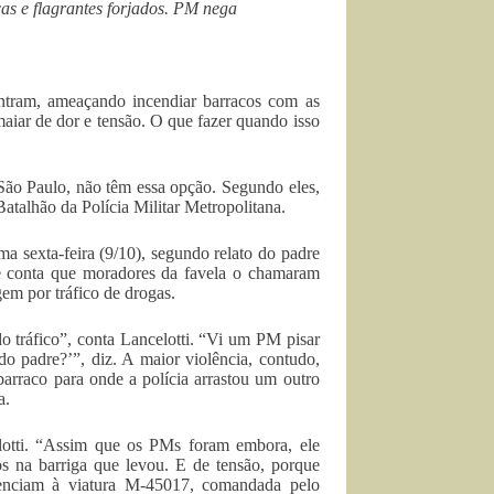
as e flagrantes forjados. PM nega
tram, ameaçando incendiar barracos com as
aiar de dor e tensão. O que fazer quando isso
São Paulo, não têm essa opção. Segundo eles,
Batalhão da Polícia Militar Metropolitana.
ma sexta-feira (9/10), segundo relato do padre
le conta que moradores da favela o chamaram
em por tráfico de drogas.
 do tráfico”, conta Lancelotti. “Vi um PM pisar
o padre?’”, diz. A maior violência, contudo,
barraco para onde a polícia arrastou um outro
a.
lotti. “Assim que os PMs foram embora, ele
s na barriga que levou. E de tensão, porque
rtenciam à viatura M-45017, comandada pelo