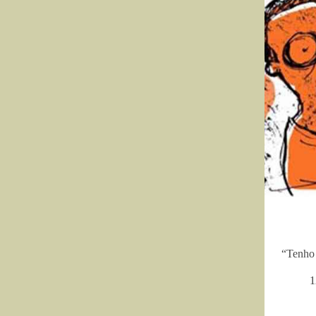
“Tenho 
1