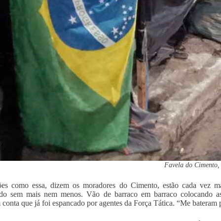
Favela do Cimento, 
ões como essa, dizem os moradores do Cimento, estão cada vez mai
ndo sem mais nem menos. Vão de barraco em barraco colocando as p
conta que já foi espancado por agentes da Força Tática. “Me bateram p