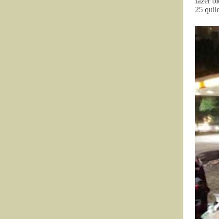
fazer b
25 quil