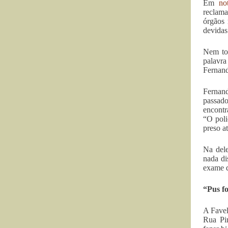
Em
no
reclama
órgãos 
devidas
Nem to
palavra
Fernand
Fernand
passado
encontr
“O poli
preso a
Na dele
nada di
exame d
“Pus f
A Favel
Rua Pir