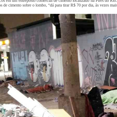
icos em um entreposto comercial de cimento localizado na Pires do Rio
os de cimento sobre o lombo, “dá para tirar R$ 70 por dia, às vezes mai