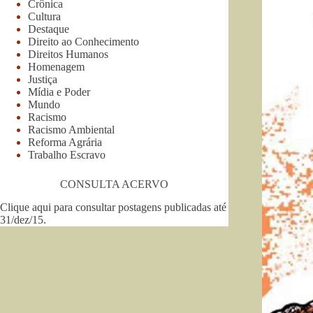
Crônica
Cultura
Destaque
Direito ao Conhecimento
Direitos Humanos
Homenagem
Justiça
Mídia e Poder
Mundo
Racismo
Racismo Ambiental
Reforma Agrária
Trabalho Escravo
CONSULTA ACERVO
Clique aqui para consultar postagens publicadas até
31/dez/15
.