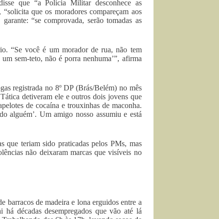
disse que “a Polícia Militar desconhece as
, “solicita que os moradores compareçam aos
E garante: “se comprovada, serão tomadas as
rio. “Se você é um morador de rua, não tem
‘é um sem-teto, não é porra nenhuma’”, afirma
ogas registrada no 8º DP (Brás/Belém) no mês
Tática detiveram ele e outros dois jovens que
apelotes de cocaína e trouxinhas de maconha.
ando alguém’. Um amigo nosso assumiu e está
as que teriam sido praticadas pelos PMs, mas
iolências não deixaram marcas que visíveis no
barracos de madeira e lona erguidos entre a
ai há décadas desempregados que vão até lá