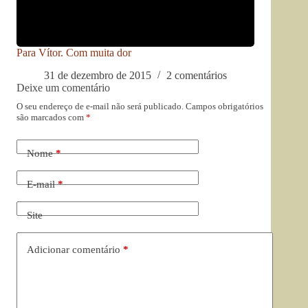
Para Vítor. Com muita dor
31 de dezembro de 2015
2 comentários
Deixe um comentário
O seu endereço de e-mail não será publicado.
Campos obrigatórios
são marcados com
*
Nome
*
E-mail
*
Site
Adicionar comentário
*