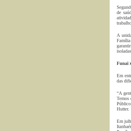
Segundo
de saú
ativida
trabalho
A unida
Família
garanti
isoladas
Funai x
Em entr
das dif
“A gent
Temos d
Público
Hutter.
Em julh
Itanhaé