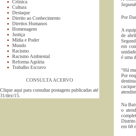
Crônica
Segundo
Cultura
Destaque
Por Dan
Direito ao Conhecimento
Direitos Humanos
Homenagem
A equip
Justiça
de abri
Mídia e Poder
Segundo
Mundo
em con
Racismo
unidade
Racismo Ambiental
é uma d
Reforma Agrária
Trabalho Escravo
“Há mui
Por enq
CONSULTA ACERVO
dentist
cacique
Clique aqui para consultar postagens publicadas até
atendim
31/dez/15
.
Na Baix
o atend
complet
Distrit
em 68 m