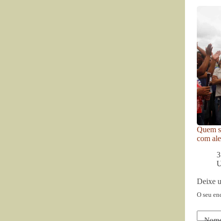
Quem se
com ale
3
U
Deixe 
O seu en
Nom