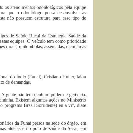
do os atendimentos odontológicos pela equipe
ara que o odontólogo possa desenvolver as
sta não possuem estrutura para esse tipo de
uipes de Saúde Bucal da Estratégia Saúde da
dessas equipes. O veículo tem como prioridade
s rurais, quilombolas, assentadas, e em áreas
nal do Índio (Funai), Cristiano Hutter, falou
nto de demandas.
s. A gente não tem nenhum poder de gerência.
aminha. Existem algumas ações no Ministério
o programa Brasil Sorridente) eu a vi”, disse
onários da Funai presos na sede do órgão, em
 nas aldeias e no polo de saúde da Sesai, em