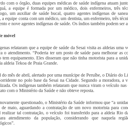
do com o órgão, duas equipes médicas de saúde indígena atuam junt
uá, a equipe é formada por um médico, dois enfermeiros, três té
ogo, um auxiliar de saúde bucal, quatro agentes indígenas de sane
, a equipe conta com um médico, um dentista, um enfermeiro, três técn
nto e nove agentes indígenas de saúde. Os índios também podem ser 
e móvel
genas relataram que a equipe de saúde da Sesai visita as aldeias uma ve
ca o atendimento. “Poderia ter um posto de saúde para melhorar as co
 tem equipamento. Eles disseram que não tinha motorista para a unida
a aldeia Tekoa de Praia Grande.
l do mês de abril, alertado por uma munícipe de Peruíbe, o Diário do 
Sorridente no polo base da Sesai na Cidade. Segundo a moradora, a va
ilizada. Os indígenas também relataram que nunca viram o veículo n
ato com o Ministério da Saúde e não obteve reposta.
novamente questionado, o Ministério da Saúde informou que “a unidad
o de maio, aguardando a contratação de um novo motorista para cond
l realizar tal contratação, o veículo foi transferido para a aldeia Ri
ara atendimento da população, considerando que naquela regiã
ógicos”.