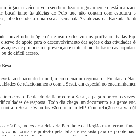
 o órgão, o veículo vem sendo utilizado regularmente e está realizan
de bucal junto às aldeias do Polo que não contam com estrutura p
des, obedecendo a uma escala semanal. As aldeias da Baixada Santi
.
de móvel odontológica é de uso exclusivo dos profissionais das Eq
 e serve de apoio para o desenvolvimento das ações e das atividades 
r as ações de promoção e prevenção e o atendimento básico às populaçõe
 ou de difícil acesso.
 Sesai
evista ao Diário do Litoral, o coordenador regional da Fundação Nacio
iculdades de relacionamento com a Sesai, em especial no encaminhame
e tem certa dificuldade de lidar com a Sesai, e paga o preço às veze
ificuldades de resposta. Todo dia chega um documento e a gente enc
 contra a Sesai. Os índios vão direto ao MP. Com relação essa van (d
o de 2013, índios de aldeias de Peruíbe e da Região mantiveram funci
m, como forma de protesto pela falta de resposta para os problemas