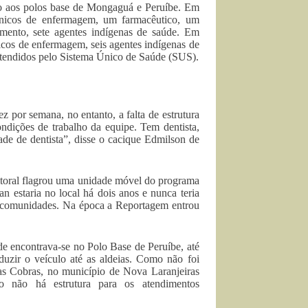
o aos polos base de Mongaguá e Peruíbe. Em
cnicos de enfermagem, um farmacêutico, um
amento, sete agentes indígenas de saúde. Em
icos de enfermagem, seis agentes indígenas de
atendidos pelo Sistema Único de Saúde (SUS).
z por semana, no entanto, a falta de estrutura
ndições de trabalho da equipe. Tem dentista,
de de dentista”, disse o cacique Edmilson de
Litoral flagrou uma unidade móvel do programa
n estaria no local há dois anos e nunca teria
as comunidades. Na época a Reportagem entrou
e encontrava-se no Polo Base de Peruíbe, até
uzir o veículo até as aldeias. Como não foi
o das Cobras, no município de Nova Laranjeiras
o não há estrutura para os atendimentos