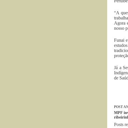
Peruíbe
“A ques
trabalh
Agora e
nosso p
Funai e
estudos
tradici
proteçã
Já a Se
Indígen
de Saúd
POST
AN
MPF inv
ribeiri
Posts r