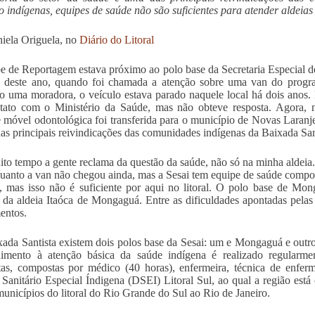
 indígenas, equipes de saúde não são suficientes para atender aldeias
iela Origuela, no
Diário do Litoral
e de Reportagem estava próximo ao polo base da Secretaria Especial de
l deste ano, quando foi chamada a atenção sobre uma van do progra
 uma moradora, o veículo estava parado naquele local há dois anos.
tato com o Ministério da Saúde, mas não obteve resposta. Agora, 
 móvel odontológica foi transferida para o município de Novas Laranje
as principais reivindicações das comunidades indígenas da Baixada San
to tempo a gente reclama da questão da saúde, não só na minha aldeia.
uanto a van não chegou ainda, mas a Sesai tem equipe de saúde compo
a, mas isso não é suficiente por aqui no litoral. O polo base de Mon
 da aldeia Itaóca de Mongaguá. Entre as dificuldades apontadas pelas 
entos.
ada Santista existem dois polos base da Sesai: um e Mongaguá e outr
imento à atenção básica da saúde indígena é realizado regularment
as, compostas por médico (40 horas), enfermeira, técnica de enferm
o Sanitário Especial Índigena (DSEI) Litoral Sul, ao qual a região est
unicípios do litoral do Rio Grande do Sul ao Rio de Janeiro.