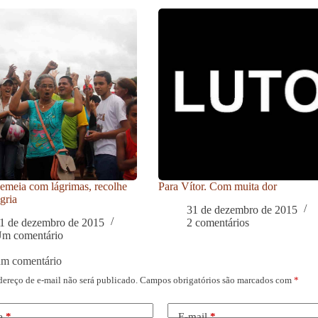
meia com lágrimas, recolhe
Para Vítor. Com muita dor
gria
31 de dezembro de 2015
1 de dezembro de 2015
2 comentários
m comentário
um comentário
dereço de e-mail não será publicado.
Campos obrigatórios são marcados com
*
e
*
E-mail
*