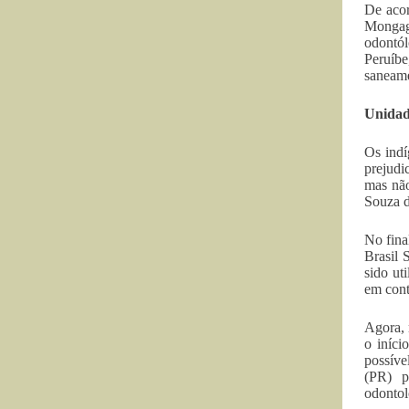
De acor
Mongag
odontól
Peruíbe
saneame
Unidad
Os indí
prejudi
mas não
Souza d
No fina
Brasil 
sido ut
em cont
Agora, 
o iníci
possíve
(PR) p
odontol