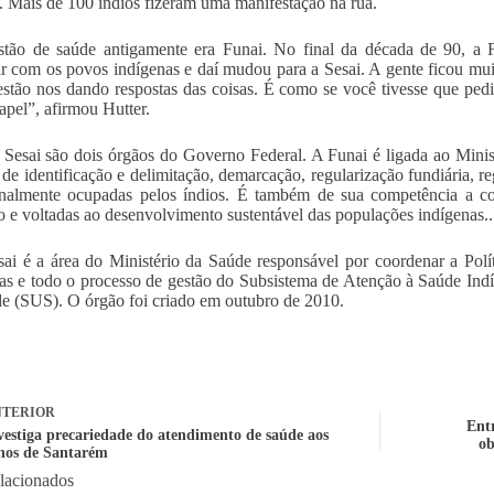
. Mais de 100 índios fizeram uma manifestação na rua.
tão de saúde antigamente era Funai. No final da década de 90, a 
ar com os povos indígenas e daí mudou para a Sesai. A gente ficou mu
stão nos dando respostas das coisas. É como se você tivesse que ped
apel”, afirmou Hutter.
 Sesai são dois órgãos do Governo Federal. A Funai é ligada ao Minis
 de identificação e delimitação, demarcação, regularização fundiária, re
onalmente ocupadas pelos índios. É também de sua competência a co
o e voltadas ao desenvolvimento sustentável das populações indígenas..
sai é a área do Ministério da Saúde responsável por coordenar a Po
as e todo o processo de gestão do Subsistema de Atenção à Saúde In
e (SUS). O órgão foi criado em outubro de 2010.
TERIOR
Entr
estiga precariedade do atendimento de saúde aos
ob
nhos de Santarém
elacionados