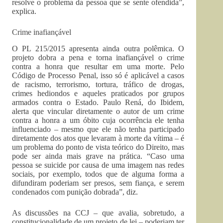
resolve o problema da pessoa que se sente ofendida”,
explica.
Crime inafiançável
O PL 215/2015 apresenta ainda outra polêmica. O
projeto dobra a pena e torna inafiançável o crime
contra a honra que resultar em uma morte. Pelo
Código de Processo Penal, isso só é aplicável a casos
de racismo, terrorismo, tortura, tráfico de drogas,
crimes hediondos e aqueles praticados por grupos
armados contra o Estado. Paulo Rená, do Ibidem,
alerta que vincular diretamente o autor de um crime
contra a honra a um óbito cuja ocorrência ele tenha
influenciado – mesmo que ele não tenha participado
diretamente dos atos que levaram à morte da vítima – é
um problema do ponto de vista teórico do Direito, mas
pode ser ainda mais grave na prática. “Caso uma
pessoa se suicide por causa de uma imagem nas redes
sociais, por exemplo, todos que de alguma forma a
difundiram poderiam ser presos, sem fiança, e serem
condenados com punição dobrada”, diz.
As discussões na CCJ – que avalia, sobretudo, a
constitucionalidade de um projeto de lei – poderiam ter