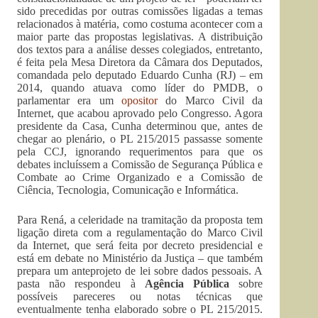
sido precedidas por outras comissões ligadas a temas
relacionados à matéria, como costuma acontecer com a
maior parte das propostas legislativas. A distribuição
dos textos para a análise desses colegiados, entretanto,
é feita pela Mesa Diretora da Câmara dos Deputados,
comandada pelo deputado Eduardo Cunha (RJ) – em
2014, quando atuava como líder do PMDB, o
parlamentar era um
opositor
do Marco Civil da
Internet, que acabou aprovado pelo Congresso. Agora
presidente da Casa, Cunha determinou que, antes de
chegar ao plenário, o PL 215/2015 passasse somente
pela CCJ, ignorando requerimentos para que os
debates incluíssem a Comissão de Segurança Pública e
Combate ao Crime Organizado e a Comissão de
Ciência, Tecnologia, Comunicação e Informática.
Para Rená, a celeridade na tramitação da proposta tem
ligação direta com a regulamentação do Marco Civil
da Internet, que será feita por decreto presidencial e
está em debate no Ministério da Justiça – que também
prepara um anteprojeto de lei sobre dados pessoais. A
pasta não respondeu à
Agência Pública
sobre
possíveis pareceres ou notas técnicas que
eventualmente tenha elaborado sobre o PL 215/2015.