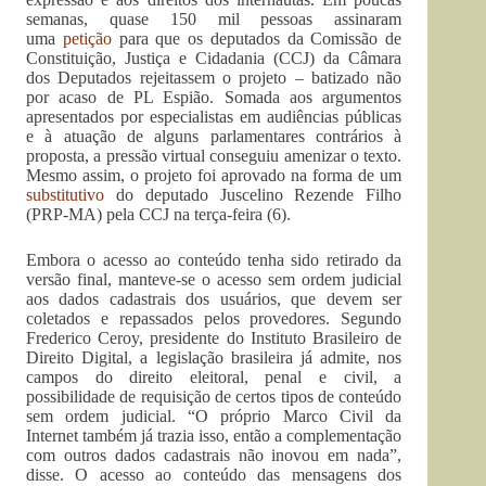
semanas, quase 150 mil pessoas assinaram
uma
petição
para que os deputados da Comissão de
Constituição, Justiça e Cidadania (CCJ) da Câmara
dos Deputados rejeitassem o projeto – batizado não
por acaso de PL Espião. Somada aos argumentos
apresentados por especialistas em audiências públicas
e à atuação de alguns parlamentares contrários à
proposta, a pressão virtual conseguiu amenizar o texto.
Mesmo assim, o projeto foi aprovado na forma de um
substitutivo
do deputado Juscelino Rezende Filho
(PRP-MA) pela CCJ na terça-feira (6).
Embora o acesso ao conteúdo tenha sido retirado da
versão final, manteve-se o acesso sem ordem judicial
aos dados cadastrais dos usuários, que devem ser
coletados e repassados pelos provedores. Segundo
Frederico Ceroy, presidente do Instituto Brasileiro de
Direito Digital, a legislação brasileira já admite, nos
campos do direito eleitoral, penal e civil, a
possibilidade de requisição de certos tipos de conteúdo
sem ordem judicial. “O próprio Marco Civil da
Internet também já trazia isso, então a complementação
com outros dados cadastrais não inovou em nada”,
disse. O acesso ao conteúdo das mensagens dos