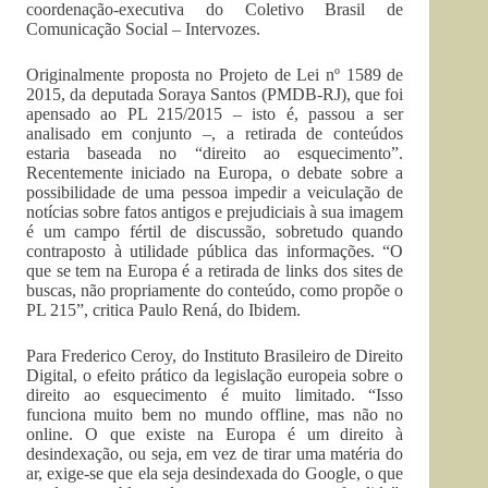
coordenação-executiva do Coletivo Brasil de
Comunicação Social – Intervozes.
Originalmente proposta no Projeto de Lei nº 1589 de
2015, da deputada Soraya Santos (PMDB-RJ), que foi
apensado ao PL 215/2015 – isto é, passou a ser
analisado em conjunto –, a retirada de conteúdos
estaria baseada no “direito ao esquecimento”.
Recentemente iniciado na Europa, o debate sobre a
possibilidade de uma pessoa impedir a veiculação de
notícias sobre fatos antigos e prejudiciais à sua imagem
é um campo fértil de discussão, sobretudo quando
contraposto à utilidade pública das informações. “O
que se tem na Europa é a retirada de links dos sites de
buscas, não propriamente do conteúdo, como propõe o
PL 215”, critica Paulo Rená, do Ibidem.
Para Frederico Ceroy, do Instituto Brasileiro de Direito
Digital, o efeito prático da legislação europeia sobre o
direito ao esquecimento é muito limitado. “Isso
funciona muito bem no mundo offline, mas não no
online. O que existe na Europa é um direito à
desindexação, ou seja, em vez de tirar uma matéria do
ar, exige-se que ela seja desindexada do Google, o que