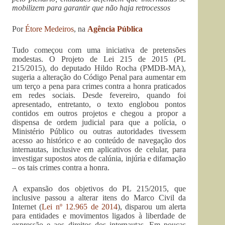
mobilizem para garantir que não haja retrocessos
Por
Étore Medeiros
, na
Agência Pública
Tudo começou com uma iniciativa de pretensões
modestas. O Projeto de Lei 215 de 2015 (PL
215/2015), do deputado Hildo Rocha (PMDB-MA),
sugeria a alteração do Código Penal para aumentar em
um terço a pena para crimes contra a honra praticados
em redes sociais. Desde fevereiro, quando foi
apresentado, entretanto, o texto englobou pontos
contidos em outros projetos e chegou a propor a
dispensa de ordem judicial para que a polícia, o
Ministério Público ou outras autoridades tivessem
acesso ao histórico e ao conteúdo de navegação dos
internautas, inclusive em aplicativos de celular, para
investigar supostos atos de calúnia, injúria e difamação
– os tais crimes contra a honra.
A expansão dos objetivos do PL 215/2015, que
inclusive passou a alterar itens do Marco Civil da
Internet (
Lei nº 12.965 de 2014
), disparou um alerta
para entidades e movimentos ligados à liberdade de
expressão e aos direitos dos internautas. Em poucas