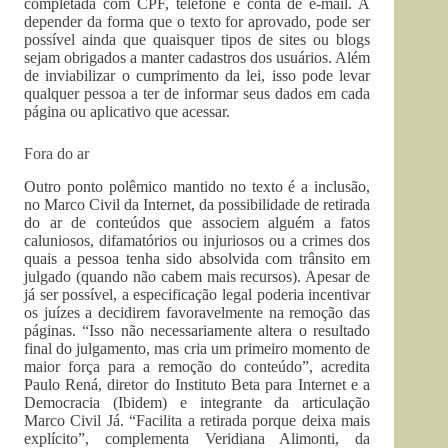
completada com CPF, telefone e conta de e-mail. A
depender da forma que o texto for aprovado, pode ser
possível ainda que quaisquer tipos de sites ou blogs
sejam obrigados a manter cadastros dos usuários. Além
de inviabilizar o cumprimento da lei, isso pode levar
qualquer pessoa a ter de informar seus dados em cada
página ou aplicativo que acessar.
Fora do ar
Outro ponto polêmico mantido no texto é a inclusão,
no Marco Civil da Internet, da possibilidade de retirada
do ar de conteúdos que associem alguém a fatos
caluniosos, difamatórios ou injuriosos ou a crimes dos
quais a pessoa tenha sido absolvida com trânsito em
julgado (quando não cabem mais recursos). Apesar de
já ser possível, a especificação legal poderia incentivar
os juízes a decidirem favoravelmente na remoção das
páginas. “Isso não necessariamente altera o resultado
final do julgamento, mas cria um primeiro momento de
maior força para a remoção do conteúdo”, acredita
Paulo Rená, diretor do Instituto Beta para Internet e a
Democracia (Ibidem) e integrante da articulação
Marco Civil Já. “Facilita a retirada porque deixa mais
explícito”, complementa Veridiana Alimonti, da