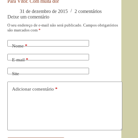
Para Vítor. Com muita dor
31 de dezembro de 2015
2 comentários
Deixe um comentário
O seu endereço de e-mail não será publicado.
Campos obrigatórios
são marcados com
*
Nome
*
E-mail
*
Site
Adicionar comentário
*