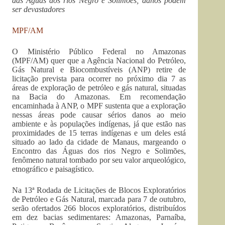
das Águas dos rios Negro e Solimões; danos podem
ser devastadores
MPF/AM
O Ministério Público Federal no Amazonas
(MPF/AM) quer que a Agência Nacional do Petróleo,
Gás Natural e Biocombustíveis (ANP) retire de
licitação prevista para ocorrer no próximo dia 7 as
áreas de exploração de petróleo e gás natural, situadas
na Bacia do Amazonas. Em recomendação
encaminhada à ANP, o MPF sustenta que a exploração
nessas áreas pode causar sérios danos ao meio
ambiente e às populações indígenas, já que estão nas
proximidades de 15 terras indígenas e um deles está
situado ao lado da cidade de Manaus, margeando o
Encontro das Águas dos rios Negro e Solimões,
fenômeno natural tombado por seu valor arqueológico,
etnográfico e paisagístico.
Na 13ª Rodada de Licitações de Blocos Exploratórios
de Petróleo e Gás Natural, marcada para 7 de outubro,
serão ofertados 266 blocos exploratórios, distribuídos
em dez bacias sedimentares: Amazonas, Parnaíba,