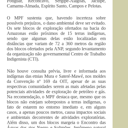
Potiguar, Recôncavo, Sergipe-Alagoas, Jacuípe,
Camamu-Almada, Espírito Santo, Campos e Pelotas.
O MPF sustenta que, havendo incerteza sobre
possíveis prejuízos, o dano ambiental deve ser evitado.
Os sete blocos de exploração ofertados na bacia do
Amazonas estão próximos de 15 terras indígenas,
sendo que algumas delas estão localizadas em
distâncias que variam de 72 a 360 metros da região
dos blocos ofertados pela ANP, segundo levantamento
da organização não governamental Centro de Trabalho
Indigenista (CTI).
Não houve consulta prévia, livre e informada aos
indígenas das etnias Mura e Sateré-Mawé, nos moldes
da Convenção nº 169 da OIT, apesar de as suas
respectivas comunidades serem as mais afetadas pelas
potenciais atividades de exploração de petróleo e gás.
Na recomendação, o MPF destaca que, mesmo que os
blocos não estejam sobrepostos a terras indígenas, o
fato de estarem no entorno imediato e, em alguns
casos, a apenas poucos metros, causa impactos sociais
e ambientais decorrentes de atividades exploratórias.
Além disso, um dos blocos margeia o Encontro das
Águas dos rios Negro e Solimões, fenômeno natural