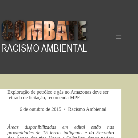
Pular
para
o
conteúdo
Exploração de petróleo e gás no Amazonas deve ser
retirada de licitação, recomenda MPF
6 de outubro de 2015
Racismo Ambiental
Áreas disponibilizadas em edital estão nas
proximidades de 15 terras indígenas e do Encontro