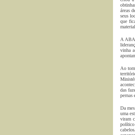
obtinha
áreas d
seus lo
que fic
materia
A ABA j
lideran
vinha a
apontan
Ao tom
territó
Minist
acontec
das faz
pernas 
Da mes
uma est
viram 
polític
cabelos