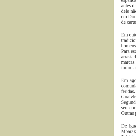
espanca
antes d
dele nã
em Dour
de cart
Em outu
tradici
homens 
Para es
arrasta
marcas 
foram a
Em agos
comunid
feridas
Guaivir
Segundo
seu cor
Outras 
De igu
Mbaraka