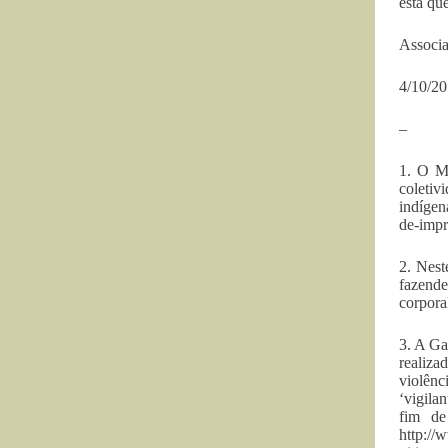
esta qu
Associa
4/10/20
–
1. O MP
coletiv
indígen
de-impr
2. Nest
fazende
corpora
3. A Ga
realiza
violênc
‘vigila
fim de
http://