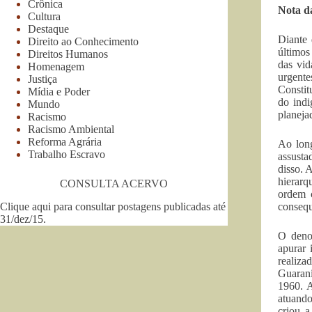
Crônica
Nota 
Cultura
Destaque
Diante
Direito ao Conhecimento
últimos
Direitos Humanos
das vid
Homenagem
urgente
Justiça
Constit
Mídia e Poder
do indi
Mundo
planeja
Racismo
Racismo Ambiental
Reforma Agrária
Ao long
Trabalho Escravo
assusta
disso. A
hierarq
CONSULTA ACERVO
ordem c
Clique aqui para consultar postagens publicadas até
consequ
31/dez/15
.
O denom
apurar 
realiza
Guarani
1960. A
atuando
criou 