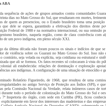
da ABA
 da sequência de ações de grupos armados contra comunidades Guar
 trinta dias no Mato Grosso do Sul, que resultaram em mortes, feriment
as de quem as presenciou, ou o Estado brasileiro toma uma posição 
s que dele se espera, garantindo a efetivação dos direitos deste 
uição Federal de 1988 e na normativa internacional, ou sua omissão pod
genismo brasileiro, naquela região, como de clara conivência com a
do de um povo indígena, em pleno século XXI.
o da última década não foram poucos os sinais e indícios de que se
dor de violência sobre os Guarani no Mato Grosso do Sul. Isso não qu
o contrário, seja velada ou explícita, seja cotidiana ou estrutural e sist
uizada que ali se formou. Os fatos recentes só colocaram à vista do 
olonial ali estabelecida: relações de dominação e exploração apoia
ências aos indígenas. A configuração de uma situação de etnocídio e g
inado Relatório Figueiredo, de 1968, que resultou de uma comissão 
irregularidades no antigo Serviço de Proteção aos Índios (SPI), e que
das pela Comissão Nacional da Verdade, relata inúmeros casos de tor
 durante todo o período de colonização do Mato Grosso do Sul e oest
 7ª Inspetoria do órgão, com sede em Curitiba (PR), ficou conheci
 explicitamente em favor dos interesses das madeireiras e das empres
a Colônia Agrícola Nacional de Dourados (CAND), sobrepondo-se 