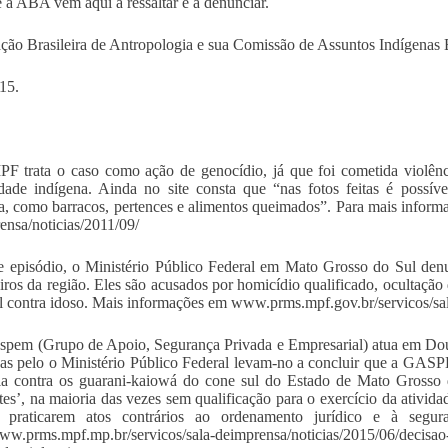
e a ABA vem aqui a ressaltar e a denunciar.
ção Brasileira de Antropologia e sua Comissão de Assuntos Indígenas B
15.
F trata o caso como ação de genocídio, já que foi cometida violênc
idade indígena. Ainda no site consta que “nas fotos feitas é poss
a, como barracos, pertences e alimentos queimados”. Para mais inform
ensa/noticias/2011/09/
e episódio, o Ministério Público Federal em Mato Grosso do Sul denun
iros da região. Eles são acusados por homicídio qualificado, ocultação
l contra idoso. Mais informações em www.prms.mpf.gov.br/servicos/sal
spem (Grupo de Apoio, Segurança Privada e Empresarial) atua em Dou
das pelo o Ministério Público Federal levam-no a concluir que a GA
ia contra os guarani-kaiowá do cone sul do Estado de Mato Grosso 
ntes’, na maioria das vezes sem qualificação para o exercício da ativi
 praticarem atos contrários ao ordenamento jurídico e à segur
www.prms.mpf.mp.br/servicos/sala-deimprensa/noticias/2015/06/decisao