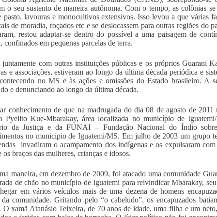
m o seu sustento de maneira autônoma. Com o tempo, as colônias se 
e pasto, lavouras e monocultivos extensivos. Isso levou a que várias
cais de moradia, roçados etc e se deslocassem para outras regiões do p
aram, restou adaptar-se dentro do possível a uma paisagem de cont
l, confinados em pequenas parcelas de terra.
untamente com outras instituições públicas e os próprios Guarani 
ças e associações, estiveram ao longo da última década periódica e s
contecendo no MS e às ações e omissões do Estado brasileiro. A se
do e denunciando ao longo da última década.
ar conhecimento de que na madrugada do dia 08 de agosto de 2011 
rio Pyelito Kue-Mbarakay, área localizada no município de Iguate
ério da Justiça e da FUNAI – Fundação Nacional do Índio sobre 
imentos no município de Iguatemi/MS. Em julho de 2003 um grupo tento
endas invadiram o acampamento dos indígenas e os expulsaram com ex
e os braços das mulheres, crianças e idosos.
ma maneira, em dezembro de 2009, foi atacado uma comunidade Gua
rada de chão no município de Iguatemi para reivindicar Mbarakay, seu t
chegar em vários veículos mais de uma dezena de homens encapuzad
o da comunidade. Gritando pelo “o cabeludo”, os encapuzados batia
. O xamã Atanásio Teixeira, de 70 anos de idade, uma filha e um neto,