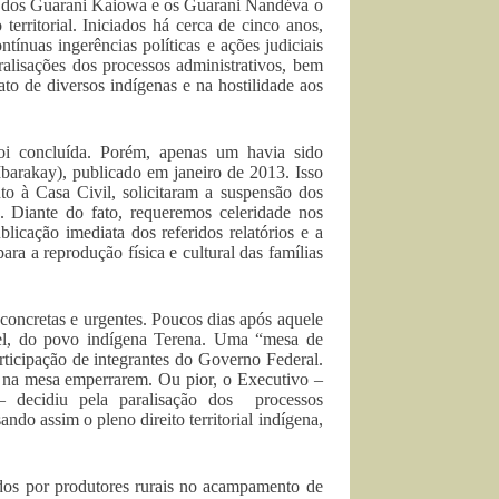
ia dos Guarani Kaiowa e os Guarani Ñandéva o
erritorial. Iniciados há cerca de cinco anos,
tínuas ingerências políticas e ações judiciais
alisações dos processos administrativos, bem
to de diversos indígenas e na hostilidade aos
 foi concluída. Porém, apenas um havia sido
Mbarakay), publicado em janeiro de 2013. Isso
nto à Casa Civil, solicitaram a suspensão dos
s. Diante do fato, requeremos celeridade nos
icação imediata dos referidos relatórios e a
ara a reprodução física e cultural das famílias
concretas e urgentes. Poucos dias após aquele
iel, do povo indígena Terena. Uma “mesa de
ticipação de integrantes do Governo Federal.
s na mesa emperrarem. Ou pior, o Executivo –
– decidiu pela paralisação dos processos
ndo assim o pleno direito territorial indígena,
dos por produtores rurais no acampamento de