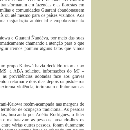
transformaram em fazendas e as florestas em
 famílias e comunidades Guarani abandonassem
aís ou até mesmo para os países vizinhos. Aos
ínua degradação ambiental e empobrecimento
Kaiowa e Guarani Ñandéva, por meio das suas
istematicamente chamando a atenção para o que
guir iremos pontuar alguns fatos que vimos
um grupo Kaiowá havia decidido retornar ao
mi/MS, a ABA solicitou informações do MJ –
as providências adotadas face aos graves
u retornar e dois dias depois os pistoleiros
trema violência, torturaram e fraturaram as
rani-Kaiowa recém-acampada nas margens de
erritório de ocupação tradicional. As pessoas
os, buscando por Adélio Rodrigues, o líder
m e maltratavam as pessoas, puxando-lhes os
 entre várias outras pessoas, foram duramente