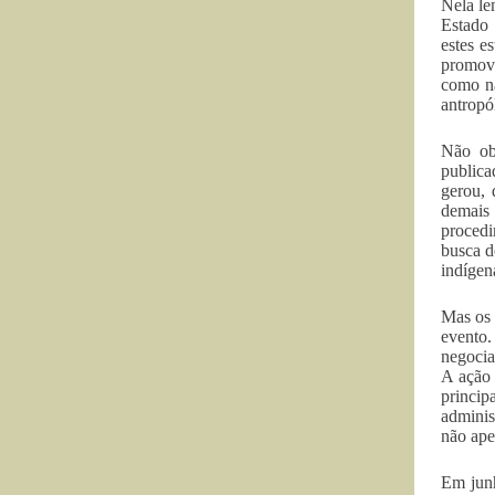
Nela le
Estado 
estes e
promovi
como na
antropó
Não obs
publica
gerou, 
demais 
procedi
busca d
indígen
Mas os 
evento
negocia
A ação 
princi
adminis
não ape
Em junh