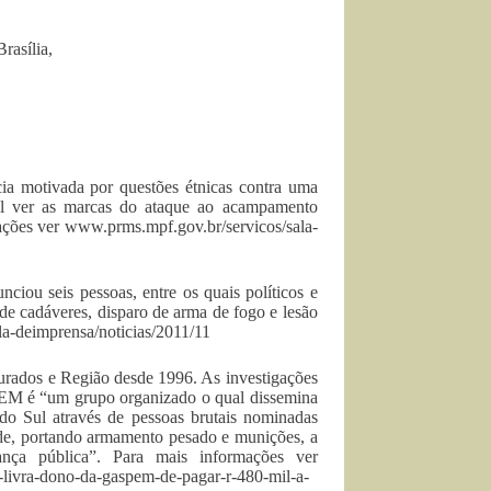
rasília,
ia motivada por questões étnicas contra uma
ível ver as marcas do ataque ao acampamento
ações ver www.prms.mpf.gov.br/servicos/sala-
ciou seis pessoas, entre os quais políticos e
 de cadáveres, disparo de arma de fogo e lesão
a-deimprensa/noticias/2011/11
rados e Região desde 1996. As investigações
SPEM é “um grupo organizado o qual dissemina
do Sul através de pessoas brutais nominadas
dade, portando armamento pesado e munições, a
ança pública”. Para mais informações ver
-livra-dono-da-gaspem-de-pagar-r-480-mil-a-