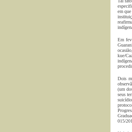
Tal fat
especif
em que 
institu
reafirm
indígen
Em feve
Guarani
ocasiã
kue/Caa
indíge
procedi
Dois m
observâ
(um dos
seus te
suicídi
protoco
Progre
Gradua
015/20