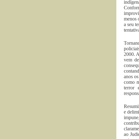
indíge
Conform
improvi
menos o
a seu t
tentati
Tornand
polici
2000. A
vem de
consequ
contand
anos os
como mi
terror
respons
Resumin
e delim
impune,
contrib
clarame
ao Judi