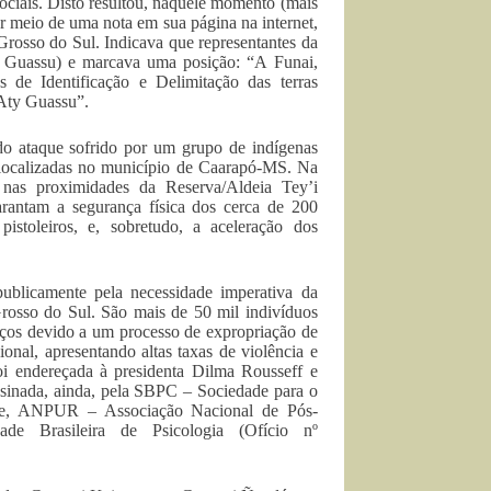
ociais. Disto resultou, naquele momento (mais
 meio de uma nota em sua página na internet,
rosso do Sul. Indicava que representantes da
ty Guassu) e marcava uma posição: “A Funai,
 de Identificação e Delimitação das terras
Aty Guassu”.
do ataque sofrido por um grupo de indígenas
localizadas no município de Caarapó-MS. Na
 nas proximidades da Reserva/Aldeia Tey’i
rantam a segurança física dos cerca de 200
stoleiros, e, sobretudo, a aceleração dos
ublicamente pela necessidade imperativa da
osso do Sul. São mais de 50 mil indivíduos
aços devido a um processo de expropriação de
ional, apresentando altas taxas de violência e
oi endereçada à presidenta Dilma Rousseff e
ssinada, ainda, pela SBPC – Sociedade para o
rte, ANPUR – Associação Nacional de Pós-
 Brasileira de Psicologia (Ofício nº