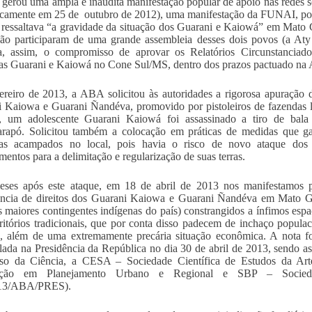
o gerou uma ampla e inaudita manifestação popular de apoio nas redes s
icamente em 25 de outubro de 2012), uma manifestação da FUNAI, por
ressaltava “a gravidade da situação dos Guarani e Kaiowá” em Mato G
ição participaram de uma grande assembleia desses dois povos (a A
a, assim, o compromisso de aprovar os Relatórios Circunstanciados
as Guarani e Kaiowá no Cone Sul/MS, dentro dos prazos pactuado na 
reiro de 2013, a ABA solicitou às autoridades a rigorosa apuração 
 Kaiowa e Guarani Ñandéva, promovido por pistoleiros de fazendas 
o, um adolescente Guarani Kaiowá foi assassinado a tiro de bala
rapó. Solicitou também a colocação em práticas de medidas que ga
nas acampados no local, pois havia o risco de novo ataque dos pi
mentos para a delimitação e regularização de suas terras.
eses após este ataque, em 18 de abril de 2013 nos manifestamos p
ncia de direitos dos Guarani Kaiowa e Guarani Ñandéva em Mato Gr
 maiores contingentes indígenas do país) constrangidos a ínfimos esp
rritórios tradicionais, que por conta disso padecem de inchaço populac
o, além de uma extremamente precária situação econômica. A nota f
lada na Presidência da República no dia 30 de abril de 2013, sendo a
sso da Ciência, a CESA – Sociedade Científica de Estudos da A
ção em Planejamento Urbano e Regional e SBP – Sociedade
13/ABA/PRES).