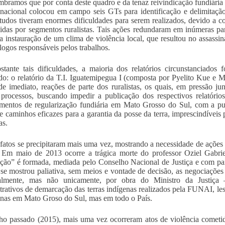
mbramos que por conta deste quadro e da tenaz reivindicação fundiár
nacional colocou em campo seis GTs para identificação e delimitação t
studos tiveram enormes dificuldades para serem realizados, devido a con
das por segmentos ruralistas. Tais ações redundaram em inúmeras par
 instauração de um clima de violência local, que resultou no assassina
logos responsáveis pelos trabalhos.
tante tais dificuldades, a maioria dos relatórios circunstanciados
do: o relatório da T.I. Iguatemipegua I (composta por Pyelito Kue e 
de imediato, reações de parte dos ruralistas, os quais, em pressão ju
processos, buscando impedir a publicação dos respectivos relatório
mentos de regularização fundiária em Mato Grosso do Sul, com a publ
e caminhos eficazes para a garantia da posse da terra, imprescindíveis p
as.
fatos se precipitaram mais uma vez, mostrando a necessidade de ações 
. Em maio de 2013 ocorre a trágica morte do professor Oziel Gabr
ção” é formada, mediada pelo Conselho Nacional de Justiça e com par
se mostrou paliativa, sem meios e vontade de decisão, as negociaçõe
palmente, mas não unicamente, por obra do Ministro da Justiça 
trativos de demarcação das terras indígenas realizados pela FUNAI, lesa
nas em Mato Groso do Sul, mas em todo o País.
o passado (2015), mais uma vez ocorreram atos de violência cometi