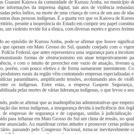
nas Guarani Kaiowa da comunidade de Kurusu Amba, no município de
e informações da imprensa digital, tais atos de violência redunda
sadas pelos índios, na morte de uma criança de cerca de um ano de ida
utras duas pessoas indígenas. É a quarta vez que os Kaiowa de Kurusu
erritório, perante a inoperância do Estado em cumprir seu papel constituc
vas, um violento revide foi a tônica, com diversas mortes e graves ferim
o ao episódio de Kurusu Amba, pode-se afirmar que houve significa
ais que operam em Mato Grosso do Sul, quando cotejado com o vige
 Polícia Federal, que antes representava uma segurança para a incolumi
monstrando formas de obstrucionismo em atuar tempestivamente par
ência, e com o intuito de preencher este vazio de atuação, tiveram 
o, porém, com pouco efetivo e de forma sumamente intermitente. Co
 produtores rurais da região vêm contratando empresas especializadas 
lícias paramilitares, amplificando tensões, avolumando atos de viol
 entre os indígenas. Entre estas, a empresa Gaspem Seguranç
abilizada pelas mortes de várias lideranças indígenas, o que levou o seu 
do, pode-se afirmar que as inadimplências administrativas que emperram
itação das terras indígenas, a insegurança devida à ineficiência dos órgã
 de empresas de segurança e de capangas, unidas à judicialização 
uído para inflamar em Mato Grosso do Sul um clima de tensão, no qua
nte anunciado. Ao manifestar certas atitudes e promover certas práticas
ciário, passando pelo Congresso Nacional, torna-se inevitavelmente co