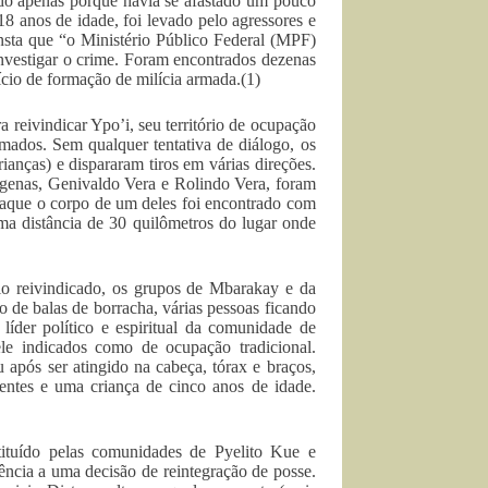
rado apenas porque havia se afastado um pouco
18 anos de idade, foi levado pelo agressores e
onsta que “o Ministério Público Federal (MPF)
investigar o crime. Foram encontrados dezenas
ício de formação de milícia armada.(1)
ivindicar Ypo’i, seu território de ocupação
mados. Sem qualquer tentativa de diálogo, os
anças) e dispararam tiros em várias direções.
dígenas, Genivaldo Vera e Rolindo Vera, foram
ataque o corpo de um deles foi encontrado com
ma distância de 30 quilômetros do lugar onde
rio reivindicado, os grupos de Mbarakay e da
 de balas de borracha, várias pessoas ficando
íder político e espiritual da comunidade de
le indicados como de ocupação tradicional.
 após ser atingido na cabeça, tórax e braços,
ntes e uma criança de cinco anos de idade.
ituído pelas comunidades de Pyelito Kue e
ência a uma decisão de reintegração de posse.