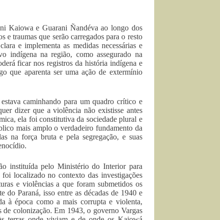
ani Kaiowa e Guarani Ñandéva ao longo dos
os e traumas que serão carregados para o resto
clara e implementa as medidas necessárias e
povo indígena na região, como assegurado na
erá ficar nos registros da história indígena e
lgo que aparenta ser uma ação de extermínio
 estava caminhando para um quadro crítico e
er dizer que a violência não existisse antes
êmica, ela foi constitutiva da sociedade plural e
público mais amplo o verdadeiro fundamento da
das na força bruta e pela segregação, e suas
enocídio.
instituída pelo Ministério do Interior para
 foi localizado no contexto das investigações
turas e violências a que foram submetidos os
e do Paraná, isso entre as décadas de 1940 e
da à época como a mais corrupta e violenta,
as de colonização. Em 1943, o governo Vargas
às terras onde viviam e de onde os Kaiowá