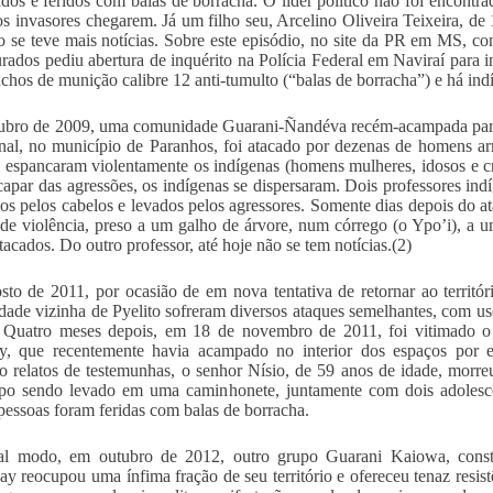
dos e feridos com balas de borracha. O líder político não foi encont
os invasores chegarem. Já um filho seu, Arcelino Oliveira Teixeira, de 
o se teve mais notícias. Sobre este episódio, no site da PR em MS, c
ados pediu abertura de inquérito na Polícia Federal em Naviraí para 
uchos de munição calibre 12 anti-tumulto (“balas de borracha”) e há ind
bro de 2009, uma comunidade Guarani-Ñandéva recém-acampada para re
onal, no município de Paranhos, foi atacado por dezenas de homens ar
espancaram violentamente os indígenas (homens mulheres, idosos e cri
capar das agressões, os indígenas se dispersaram. Dois professores in
dos pelos cabelos e levados pelos agressores. Somente dias depois do 
de violência, preso a um galho de árvore, num córrego (o Ypo’i), a u
tacados. Do outro professor, até hoje não se tem notícias.(2)
to de 2011, por ocasião de em nova tentativa de retornar ao territó
ade vizinha de Pyelito sofreram diversos ataques semelhantes, com uso
. Quatro meses depois, em 18 de novembro de 2011, foi vitimado o l
y, que recentemente havia acampado no interior dos espaços por e
 relatos de testemunhas, o senhor Nísio, de 59 anos de idade, morreu
po sendo levado em uma caminhonete, juntamente com dois adolesce
pessoas foram feridas com balas de borracha.
al modo, em outubro de 2012, outro grupo Guarani Kaiowa, const
y reocupou uma ínfima fração de seu território e ofereceu tenaz resist