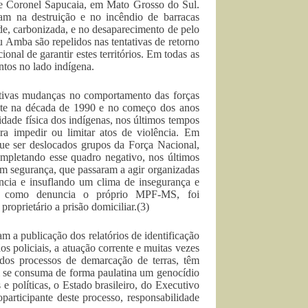
 Coronel Sapucaia, em Mato Grosso do Sul.
ram na destruição e no incêndio de barracas
de, carbonizada, e no desaparecimento de pelo
 Amba são repelidos nas tentativas de retorno
ional de garantir estes territórios. Em todas as
entos no lado indígena.
tivas mudanças no comportamento das forças
nte na década de 1990 e no começo dos anos
dade física dos indígenas, nos últimos tempos
a impedir ou limitar atos de violência. Em
que ser deslocados grupos da Força Nacional,
mpletando esse quadro negativo, nos últimos
em segurança, que passaram a agir organizadas
ência e insuflando um clima de insegurança e
a, como denuncia o próprio MPF-MS, foi
proprietário a prisão domiciliar.(3)
 a publicação dos relatórios de identificação
os policiais, a atuação corrente e muitas vezes
dos processos de demarcação de terras, têm
l se consuma de forma paulatina um genocídio
 e políticas, o Estado brasileiro, do Executivo
participante deste processo, responsabilidade