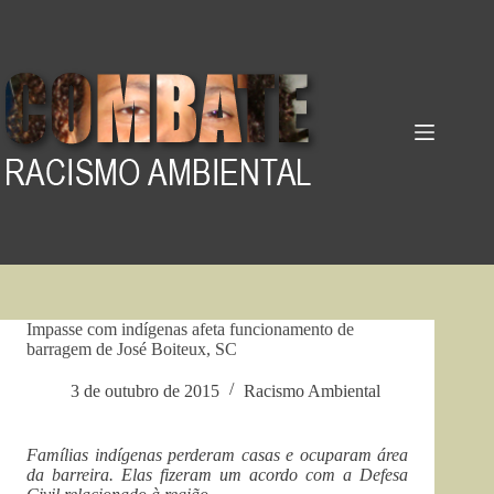
Pular
para
o
conteúdo
Impasse com indígenas afeta funcionamento de
barragem de José Boiteux, SC
3 de outubro de 2015
Racismo Ambiental
Famílias indígenas perderam casas e ocuparam área
da barreira.
Elas fizeram um acordo com a Defesa