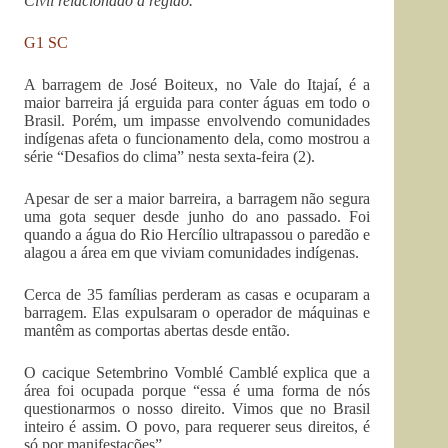
Civil relacionado à região.
G1 SC
A barragem de José Boiteux, no Vale do Itajaí, é a
maior barreira já erguida para conter águas em todo o
Brasil. Porém, um impasse envolvendo comunidades
indígenas afeta o funcionamento dela, como mostrou a
série “Desafios do clima” nesta sexta-feira (2).
Apesar de ser a maior barreira, a barragem não segura
uma gota sequer desde junho do ano passado. Foi
quando a água do Rio Hercílio ultrapassou o paredão e
alagou a área em que viviam comunidades indígenas.
Cerca de 35 famílias perderam as casas e ocuparam a
barragem. Elas expulsaram o operador de máquinas e
mantêm as comportas abertas desde então.
O cacique Setembrino Vomblé Camblé explica que a
área foi ocupada porque “essa é uma forma de nós
questionarmos o nosso direito. Vimos que no Brasil
inteiro é assim. O povo, para requerer seus direitos, é
só por manifestações”.