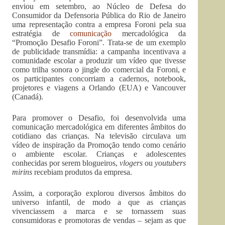
enviou em setembro, ao Núcleo de Defesa do
Consumidor da Defensoria Pública do Rio de Janeiro
uma representação contra a empresa Foroni pela sua
estratégia de
comunicação
mercadológica da
“Promoção Desafio Foroni”. Trata-se de um exemplo
de publicidade transmídia: a campanha incentivava a
comunidade escolar a produzir um vídeo que tivesse
como trilha sonora o jingle do comercial da Foroni, e
os participantes concorriam a cadernos, notebook,
projetores e viagens a Orlando (EUA) e Vancouver
(Canadá).
Para promover o Desafio, foi desenvolvida uma
comunicação mercadológica em diferentes âmbitos do
cotidiano das crianças. Na televisão circulava um
vídeo de inspiração da Promoção tendo como cenário
o ambiente escolar. Crianças e adolescentes
conhecidas por serem blogueiros,
vlogers
ou
youtubers
mirins
recebiam produtos da empresa.
Assim, a corporação explorou diversos âmbitos do
universo infantil, de modo a que as crianças
vivenciassem a marca e se tornassem suas
consumidoras e promotoras de vendas – sejam as que