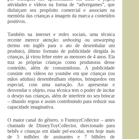
atividades e vídeos na forma de “advergames”, que
disfarçam seu propósito comercial e associam na
memória das crianças a imagem da marca a conteúdos
positivos.
Também na internet e redes sociais, uma técnica
recente merece atenção:
unboxing
ou
unwarping
(termo em inglês para o ato de desembalar um
produto), último formato de publicidade dirigida às
crianças, já virou febre entre as menores de 4 anos. Ela
traz as próprias crianças como produtoras desse
conteúdo, além de consumidoras. A publicidade
consiste em vídeos no youtube em que crianças (ou
mãos adultas) desembrulham objetos, brinquedos em
especial, com uma narração. Ao apresentar e
desvendar o objeto, essa técnica tem o poder de incitar
o desejo nas crianças, além de interferir no seu brincar
– ditando regras e assim contribuindo para reduzir sua
capacidade imaginativa.
O maior canal do gênero, o FuntoyzCollector – antes
chamado de DisneyToyCollector, direcionado para
bebês e crianças em idade pré-escolar, tem hoje mais
de 5 milhões de assinantes e 7 bilhões de