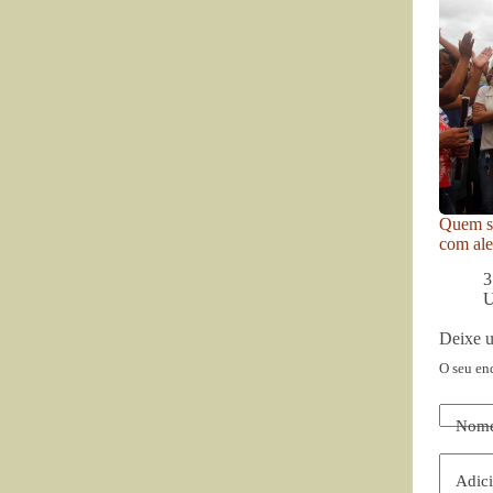
Quem se
com ale
3
U
Deixe 
O seu en
Nom
Adici