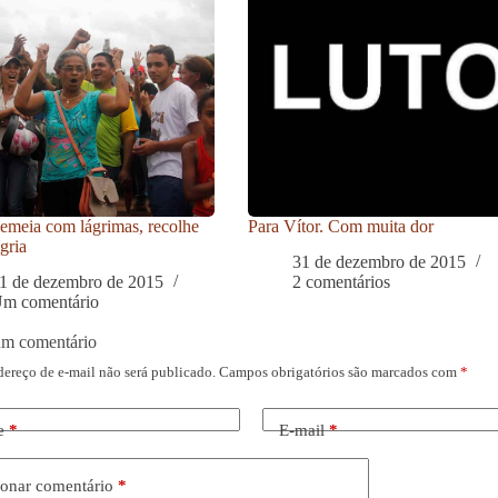
meia com lágrimas, recolhe
Para Vítor. Com muita dor
gria
31 de dezembro de 2015
1 de dezembro de 2015
2 comentários
m comentário
um comentário
dereço de e-mail não será publicado.
Campos obrigatórios são marcados com
*
e
*
E-mail
*
onar comentário
*