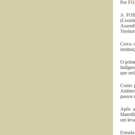
Por
FO
A FOIR
(Coorde
Assembl
Territo
Cerca d
institu
O prime
Indígen
que ser
Como po
Ambient
passos 
Após a
Materll
um leva
Estrada