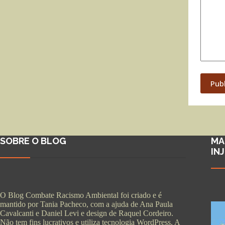
Pub
SOBRE O BLOG
MA
IN
O Blog Combate Racismo Ambiental foi criado e é
mantido por Tania Pacheco, com a ajuda de Ana Paula
Cavalcanti e Daniel Levi e design de Raquel Cordeiro.
Não tem fins lucrativos e utiliza tecnologia WordPress. A