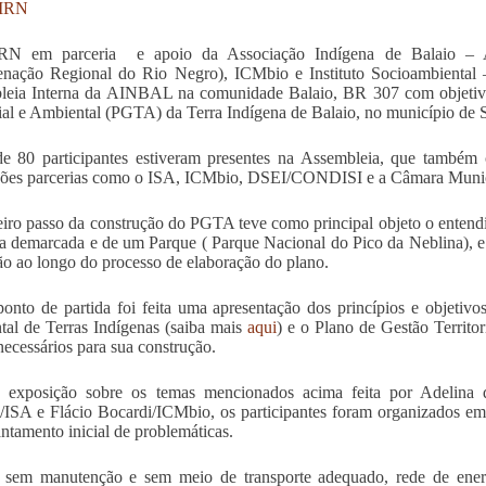
IRN
N em parceria e apoio da Associação Indígena de Balaio – 
nação Regional do Rio Negro), ICMbio e Instituto Socioambiental –
eia Interna da AINBAL na comunidade Balaio, BR 307 com objetivo 
rial e Ambiental (PGTA) da Terra Indígena de Balaio, no município de 
e 80 participantes estiveram presentes na Assembleia, que também 
ições parcerias como o ISA, ICMbio, DSEI/CONDISI e a Câmara Munic
iro passo da construção do PGTA teve como principal objeto o entend
a demarcada e de um Parque ( Parque Nacional do Pico da Neblina), e 
ão ao longo do processo de elaboração do plano.
nto de partida foi feita uma apresentação dos princípios e objetivos
al de Terras Indígenas (saiba mais
aqui
) e o Plano de Gestão Territor
necessários para sua construção.
 exposição sobre os temas mencionados acima feita por Adelin
i/ISA e Flácio Bocardi/ICMbio, os participantes foram organizados em
ntamento inicial de problemáticas.
 sem manutenção e sem meio de transporte adequado, rede de energi