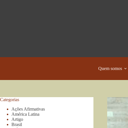
Pular
para
o
conteúdo
Quem somos
Categorias
Ações Afirmativas
América Latina
Artigo
Brasil