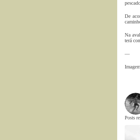
pescado
De acor
caminho
Na aval
terá co
—
Imagem
Posts r