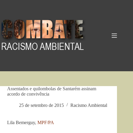
Pular
para
o
conteúdo
Assentados e quilombolas de Santarém assinam
acordo de convivência
25 de setembro de 2015
Racismo Ambiental
Lila Bemerguy,
MPF/PA