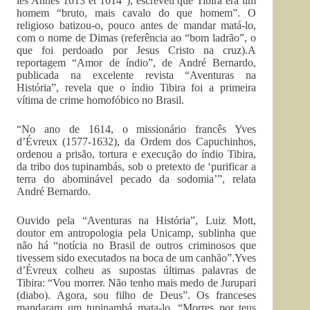
les Annés 1613 et 1614”), escreveu que Tibira era um
homem “bruto, mais cavalo do que homem”. O
religioso batizou-o, pouco antes de mandar matá-lo,
com o nome de Dimas (referência ao “bom ladrão”, o
que foi perdoado por Jesus Cristo na cruz).A
reportagem “Amor de índio”, de André Bernardo,
publicada na excelente revista “Aventuras na
História”, revela que o índio Tibira foi a primeira
vítima de crime homofóbico no Brasil.
“No ano de 1614, o missionário francês Yves
d’Évreux (1577-1632), da Ordem dos Capuchinhos,
ordenou a prisão, tortura e execução do índio Tibira,
da tribo dos tupinambás, sob o pretexto de ‘purificar a
terra do abominável pecado da sodomia’”, relata
André Bernardo.
Ouvido pela “Aventuras na História”, Luiz Mott,
doutor em antropologia pela Unicamp, sublinha que
não há “notícia no Brasil de outros criminosos que
tivessem sido executados na boca de um canhão”.Yves
d’Évreux colheu as supostas últimas palavras de
Tibira: “Vou morrer. Não tenho mais medo de Jurupari
(diabo). Agora, sou filho de Deus”. Os franceses
mandaram um tupinambá mata-lo. “Morres por teus