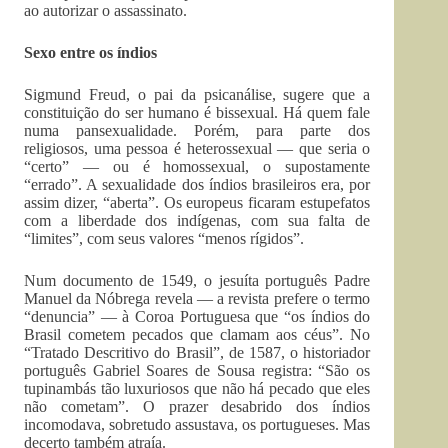
ao autorizar o assassinato.
Sexo entre os índios
Sigmund Freud, o pai da psicanálise, sugere que a
constituição do ser humano é bissexual. Há quem fale
numa pansexualidade. Porém, para parte dos
religiosos, uma pessoa é heterossexual — que seria o
“certo” — ou é homossexual, o supostamente
“errado”. A sexualidade dos índios brasileiros era, por
assim dizer, “aberta”. Os europeus ficaram estupefatos
com a liberdade dos indígenas, com sua falta de
“limites”, com seus valores “menos rígidos”.
Num documento de 1549, o jesuíta português Padre
Manuel da Nóbrega revela — a revista prefere o termo
“denuncia” — à Coroa Portuguesa que “os índios do
Brasil cometem pecados que clamam aos céus”. No
“Tratado Descritivo do Brasil”, de 1587, o historiador
português Gabriel Soares de Sousa registra: “São os
tupinambás tão luxuriosos que não há pecado que eles
não cometam”. O prazer desabrido dos índios
incomodava, sobretudo assustava, os portugueses. Mas
decerto também atraía.