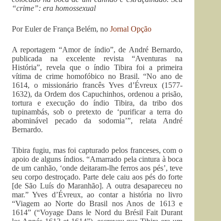
“crime”: era homossexual
Por Euler de França Belém, no
Jornal Opção
A reportagem “Amor de índio”, de André Bernardo,
publicada na excelente revista “Aventuras na
História”, revela que o índio Tibira foi a primeira
vítima de crime homofóbico no Brasil. “No ano de
1614, o missionário francês Yves d’Évreux (1577-
1632), da Ordem dos Capuchinhos, ordenou a prisão,
tortura e execução do índio Tibira, da tribo dos
tupinambás, sob o pretexto de ‘purificar a terra do
abominável pecado da sodomia’”, relata André
Bernardo.
Tibira fugiu, mas foi capturado pelos franceses, com o
apoio de alguns índios. “Amarrado pela cintura à boca
de um canhão, ‘onde deitaram-lhe ferros aos pés’, teve
seu corpo destroçado. Parte dele caiu aos pés do forte
[de São Luís do Maranhão]. A outra desapareceu no
mar.” Yves d’Évreux, ao contar a história no livro
“Viagem ao Norte do Brasil nos Anos de 1613 e
1614” (“Voyage Dans le Nord du Brésil Fait Durant