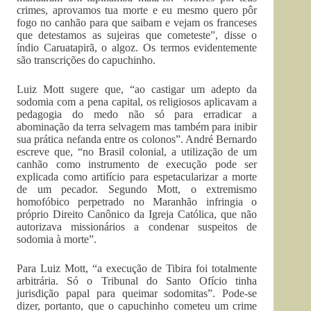
crimes, aprovamos tua morte e eu mesmo quero pôr
fogo no canhão para que saibam e vejam os franceses
que detestamos as sujeiras que cometeste”, disse o
índio Caruatapirã, o algoz. Os termos evidentemente
são transcrições do capuchinho.
Luiz Mott sugere que, “ao castigar um adepto da
sodomia com a pena capital, os religiosos aplicavam a
pedagogia do medo não só para erradicar a
abominação da terra selvagem mas também para inibir
sua prática nefanda entre os colonos”. André Bernardo
escreve que, “no Brasil colonial, a utilização de um
canhão como instrumento de execução pode ser
explicada como artifício para espetacularizar a morte
de um pecador. Segundo Mott, o extremismo
homofóbico perpetrado no Ma­ranhão infringia o
próprio Direito Canônico da Igreja Católica, que não
autorizava missionários a condenar suspeitos de
sodomia à morte”.
Para Luiz Mott, “a execução de Tibira foi totalmente
arbitrária. Só o Tribunal do Santo Ofício tinha
jurisdição papal para queimar sodomitas”. Pode-se
dizer, portanto, que o capuchinho cometeu um crime