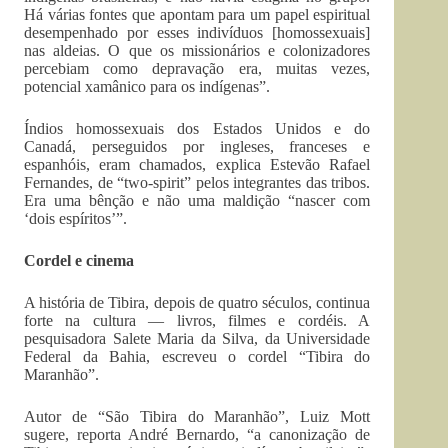
Há várias fontes que apontam para um papel espiritual
desempenhado por esses indivíduos [homossexuais]
nas aldeias. O que os missionários e colonizadores
percebiam como depravação era, muitas vezes,
potencial xamânico para os indígenas”.
Índios homossexuais dos Estados Unidos e do
Canadá, perseguidos por ingleses, franceses e
espanhóis, eram chamados, explica Estevão Rafael
Fernandes, de “two-spirit” pelos integrantes das tribos.
Era uma bênção e não uma maldição “nascer com
‘dois espíritos’”.
Cordel e cinema
A história de Tibira, depois de quatro séculos, continua
forte na cultura — livros, filmes e cordéis. A
pesquisadora Salete Maria da Silva, da Universidade
Federal da Bahia, escreveu o cordel “Tibira do
Maranhão”.
Autor de “São Tibira do Ma­ranhão”, Luiz Mott
sugere, reporta André Bernardo, “a canonização de