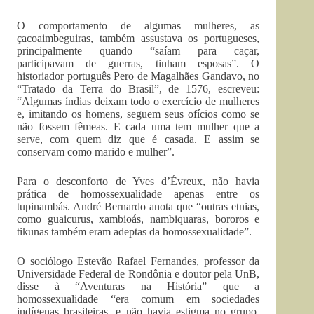
O comportamento de algumas mulheres, as
çacoaimbeguiras, também assustava os portugueses,
principalmente quando “saíam para caçar,
participavam de guerras, tinham esposas”. O
historiador português Pero de Magalhães Gandavo, no
“Tratado da Terra do Brasil”, de 1576, escreveu:
“Algumas índias deixam todo o exercício de mulheres
e, imitando os homens, seguem seus ofícios como se
não fossem fêmeas. E cada uma tem mulher que a
serve, com quem diz que é casada. E assim se
conservam como marido e mulher”.
Para o desconforto de Yves d’Évreux, não havia
prática de homossexualidade apenas entre os
tupinambás. André Bernardo anota que “outras etnias,
como guaicurus, xambioás, nambiquaras, bororos e
tikunas também eram adeptas da homossexualidade”.
O sociólogo Estevão Rafael Fernandes, professor da
Uni­versidade Federal de Rondônia e doutor pela UnB,
disse à “Aventuras na História” que a
homossexualidade “era comum em sociedades
indígenas brasileiras, e não havia estigma no grupo.