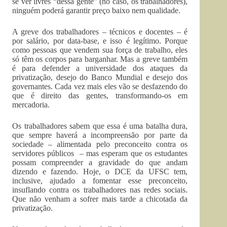
se ver livres “dessa gente” (no caso, os trabalhadores),
ninguém poderá garantir preço baixo nem qualidade.
A greve dos trabalhadores – técnicos e docentes – é
por salário, por data-base, e isso é legítimo. Porque
como pessoas que vendem sua força de trabalho, eles
só têm os corpos para barganhar. Mas a greve também
é para defender a universidade dos ataques da
privatização, desejo do Banco Mundial e desejo dos
governantes. Cada vez mais eles vão se desfazendo do
que é direito das gentes, transformando-os em
mercadoria.
Os trabalhadores sabem que essa é uma batalha dura,
que sempre haverá a incompreensão por parte da
sociedade – alimentada pelo preconceito contra os
servidores públicos – mas esperam que os estudantes
possam compreender a gravidade do que andam
dizendo e fazendo. Hoje, o DCE da UFSC tem,
inclusive, ajudado a fomentar esse preconceito,
insuflando contra os trabalhadores nas redes sociais.
Que não venham a sofrer mais tarde a chicotada da
privatização.