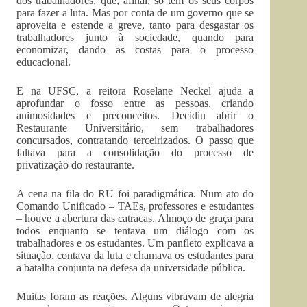
dos trabalhadores, que, afinal, só têm os seus corpos
para fazer a luta. Mas por conta de um governo que se
aproveita e estende a greve, tanto para desgastar os
trabalhadores junto à sociedade, quando para
economizar, dando as costas para o processo
educacional.
E na UFSC, a reitora Roselane Neckel ajuda a
aprofundar o fosso entre as pessoas, criando
animosidades e preconceitos. Decidiu abrir o
Restaurante Universitário, sem trabalhadores
concursados, contratando terceirizados. O passo que
faltava para a consolidação do processo de
privatização do restaurante.
A cena na fila do RU foi paradigmática. Num ato do
Comando Unificado – TAEs, professores e estudantes
– houve a abertura das catracas. Almoço de graça para
todos enquanto se tentava um diálogo com os
trabalhadores e os estudantes. Um panfleto explicava a
situação, contava da luta e chamava os estudantes para
a batalha conjunta na defesa da universidade pública.
Muitas foram as reações. Alguns vibravam de alegria