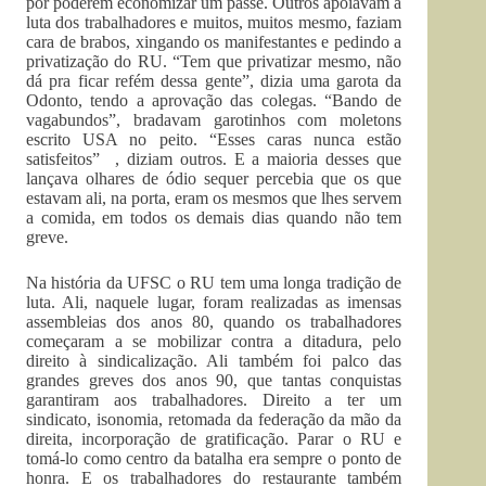
por poderem economizar um passe. Outros apoiavam a
luta dos trabalhadores e muitos, muitos mesmo, faziam
cara de brabos, xingando os manifestantes e pedindo a
privatização do RU. “Tem que privatizar mesmo, não
dá pra ficar refém dessa gente”, dizia uma garota da
Odonto, tendo a aprovação das colegas. “Bando de
vagabundos”, bradavam garotinhos com moletons
escrito USA no peito. “Esses caras nunca estão
satisfeitos” , diziam outros. E a maioria desses que
lançava olhares de ódio sequer percebia que os que
estavam ali, na porta, eram os mesmos que lhes servem
a comida, em todos os demais dias quando não tem
greve.
Na história da UFSC o RU tem uma longa tradição de
luta. Ali, naquele lugar, foram realizadas as imensas
assembleias dos anos 80, quando os trabalhadores
começaram a se mobilizar contra a ditadura, pelo
direito à sindicalização. Ali também foi palco das
grandes greves dos anos 90, que tantas conquistas
garantiram aos trabalhadores. Direito a ter um
sindicato, isonomia, retomada da federação da mão da
direita, incorporação de gratificação. Parar o RU e
tomá-lo como centro da batalha era sempre o ponto de
honra. E os trabalhadores do restaurante também