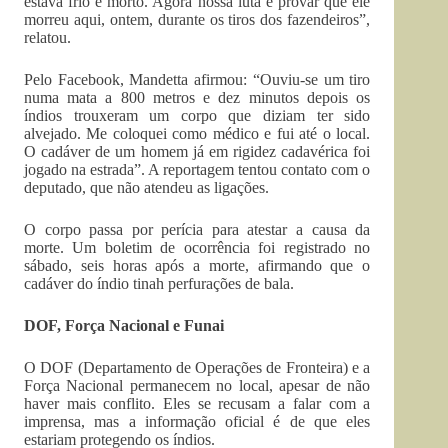
estava frio e morto. Agora nossa luta é provar que ele
morreu aqui, ontem, durante os tiros dos fazendeiros”,
relatou.
Pelo Facebook, Mandetta afirmou: “Ouviu-se um tiro
numa mata a 800 metros e dez minutos depois os
índios trouxeram um corpo que diziam ter sido
alvejado. Me coloquei como médico e fui até o local.
O cadáver de um homem já em rigidez cadavérica foi
jogado na estrada”. A reportagem tentou contato com o
deputado, que não atendeu as ligações.
O corpo passa por perícia para atestar a causa da
morte. Um boletim de ocorrência foi registrado no
sábado, seis horas após a morte, afirmando que o
cadáver do índio tinah perfurações de bala.
DOF, Força Nacional e Funai
O DOF (Departamento de Operações de Fronteira) e a
Força Nacional permanecem no local, apesar de não
haver mais conflito. Eles se recusam a falar com a
imprensa, mas a informação oficial é de que eles
estariam protegendo os índios.