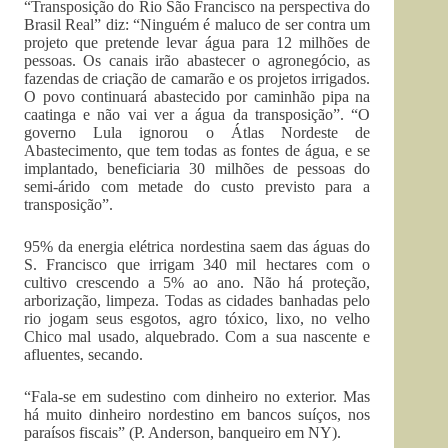
“Transposição do Rio São Francisco na perspectiva do
Brasil Real” diz: “Ninguém é maluco de ser contra um
projeto que pretende levar água para 12 milhões de
pessoas. Os canais irão abastecer o agronegócio, as
fazendas de criação de camarão e os projetos irrigados.
O povo continuará abastecido por caminhão pipa na
caatinga e não vai ver a água da transposição”. “O
governo Lula ignorou o Átlas Nordeste de
Abastecimento, que tem todas as fontes de água, e se
implantado, beneficiaria 30 milhões de pessoas do
semi-árido com metade do custo previsto para a
transposição”.
95% da energia elétrica nordestina saem das águas do
S. Francisco que irrigam 340 mil hectares com o
cultivo crescendo a 5% ao ano. Não há proteção,
arborização, limpeza. Todas as cidades banhadas pelo
rio jogam seus esgotos, agro tóxico, lixo, no velho
Chico mal usado, alquebrado. Com a sua nascente e
afluentes, secando.
“Fala-se em sudestino com dinheiro no exterior. Mas
há muito dinheiro nordestino em bancos suíços, nos
paraísos fiscais” (P. Anderson, banqueiro em NY).