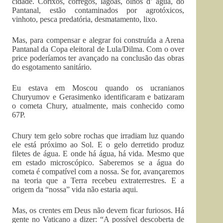
cidade. Corixos, córregos, lagoas, olhos d’ água, do
Pantanal, estão contaminados por agrotóxicos,
vinhoto, pesca predatória, desmatamento, lixo.
Mas, para compensar e alegrar foi construída a Arena
Pantanal da Copa eleitoral de Lula/Dilma. Com o over
price poderíamos ter avançado na conclusão das obras
do esgotamento sanitário.
Eu estava em Moscou quando os ucranianos
Churyumov e Gerasimenko identificaram e batizaram
o cometa Chury, atualmente, mais conhecido como
67P.
Chury tem gelo sobre rochas que irradiam luz quando
ele está próximo ao Sol. E o gelo derretido produz
filetes de água. E onde há água, há vida. Mesmo que
em estado microscópico. Saberemos se a água do
cometa é compatível com a nossa. Se for, avançaremos
na teoria que a Terra recebeu extraterrestres. E a
origem da “nossa” vida não estaria aqui.
Mas, os crentes em Deus não devem ficar furiosos. Há
gente no Vaticano a dizer: “A possível descoberta de