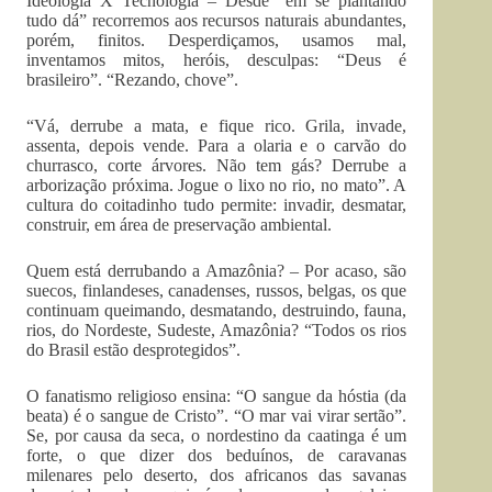
Ideologia X Tecnologia – Desde “em se plantando
tudo dá” recorremos aos recursos naturais abundantes,
porém, finitos. Desperdiçamos, usamos mal,
inventamos mitos, heróis, desculpas: “Deus é
brasileiro”. “Rezando, chove”.
“Vá, derrube a mata, e fique rico. Grila, invade,
assenta, depois vende. Para a olaria e o carvão do
churrasco, corte árvores. Não tem gás? Derrube a
arborização próxima. Jogue o lixo no rio, no mato”. A
cultura do coitadinho tudo permite: invadir, desmatar,
construir, em área de preservação ambiental.
Quem está derrubando a Amazônia? – Por acaso, são
suecos, finlandeses, canadenses, russos, belgas, os que
continuam queimando, desmatando, destruindo, fauna,
rios, do Nordeste, Sudeste, Amazônia? “Todos os rios
do Brasil estão desprotegidos”.
O fanatismo religioso ensina: “O sangue da hóstia (da
beata) é o sangue de Cristo”. “O mar vai virar sertão”.
Se, por causa da seca, o nordestino da caatinga é um
forte, o que dizer dos beduínos, de caravanas
milenares pelo deserto, dos africanos das savanas