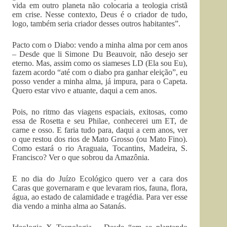
vida em outro planeta não colocaria a teologia cristã
em crise. Nesse contexto, Deus é o criador de tudo,
logo, também seria criador desses outros habitantes”.
Pacto com o Diabo: vendo a minha alma por cem anos
– Desde que li Simone Du Beauvoir, não desejo ser
eterno. Mas, assim como os siameses LD (Ela sou Eu),
fazem acordo “até com o diabo pra ganhar eleição”, eu
posso vender a minha alma, já impura, para o Capeta.
Quero estar vivo e atuante, daqui a cem anos.
Pois, no ritmo das viagens espaciais, exitosas, como
essa de Rosetta e seu Philae, conhecerei um ET, de
carne e osso. E faria tudo para, daqui a cem anos, ver
o que restou dos rios de Mato Grosso (ou Mato Fino).
Como estará o rio Araguaia, Tocantins, Madeira, S.
Francisco? Ver o que sobrou da Amazônia.
E no dia do Juízo Ecológico quero ver a cara dos
Caras que governaram e que levaram rios, fauna, flora,
água, ao estado de calamidade e tragédia. Para ver esse
dia vendo a minha alma ao Satanás.