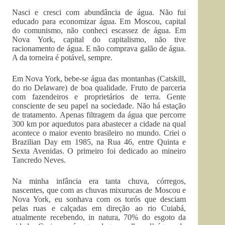
Nasci e cresci com abundância de água. Não fui
educado para economizar água. Em Moscou, capital
do comunismo, não conheci escassez de água. Em
Nova York, capital do capitalismo, não tive
racionamento de água. E não comprava galão de água.
A da torneira é potável, sempre.
Em Nova York, bebe-se água das montanhas (Catskill,
do rio Delaware) de boa qualidade. Fruto de parceria
com fazendeiros e proprietários de terra. Gente
consciente de seu papel na sociedade. Não há estação
de tratamento. Apenas filtragem da água que percorre
300 km por aquedutos para abastecer a cidade na qual
acontece o maior evento brasileiro no mundo. Criei o
Brazilian Day em 1985, na Rua 46, entre Quinta e
Sexta Avenidas. O primeiro foi dedicado ao mineiro
Tancredo Neves.
Na minha infância era tanta chuva, córregos,
nascentes, que com as chuvas mixurucas de Moscou e
Nova York, eu sonhava com os torós que desciam
pelas ruas e calçadas em direção ao rio Cuiabá,
atualmente recebendo, in natura, 70% do esgoto da