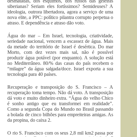
desmatadas, dos esquimós, dos russos das geleiras
siberianas? Seriam eles fortíssimos? Semideuses? A
ideologia, outrora libertadora, agora a serviço de uma
nova elite, a PPC: político pilantra corrupto perpetua o
atraso. E dependência e atraso dão voto.
Água do mar – Em Israel, tecnologia, criatividade,
seriedade nacional, vencem a escassez de água. Mais
da metade do território de Israel é desértica. Do mar
Morto, com dez vezes mais sal, não é possível
produzir água potável (por enquanto). A solução está
no Mediterrâneo. 80/% das casas do país recebem o
“milagre” da água salgada/doce. Israel exporta a sua
tecnologia para 40 países.
Recuperação e transposição do S. Francisco – A
recuperação toma tempo. Não dá voto. A transposição
dá voto e muito dinheiro extra. “Água do velho Chico
é sonho antigo que eu transformei em realidade”.
Como a segunda Copa do Mundo no Brasil passando
a bolada de cinco bilhões para empreiteiras amigas. As
da propina, do caixa 2.
O rio S. Francisco com os seus 2,8 mil km2 passa por