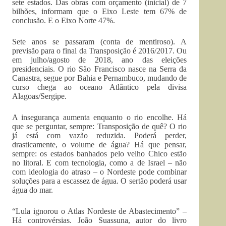
sete estados. Das obras com orçamento (inicial) de 7
bilhões, informam que o Eixo Leste tem 67% de
conclusão. E o Eixo Norte 47%.
Sete anos se passaram (conta de mentiroso). A
previsão para o final da Transposição é 2016/2017. Ou
em julho/agosto de 2018, ano das eleições
presidenciais. O rio São Francisco nasce na Serra da
Canastra, segue por Bahia e Pernambuco, mudando de
curso chega ao oceano Atlântico pela divisa
Alagoas/Sergipe.
A insegurança aumenta enquanto o rio encolhe. Há
que se perguntar, sempre: Transposição de quê? O rio
já está com vazão reduzida. Poderá perder,
drasticamente, o volume de água? Há que pensar,
sempre: os estados banhados pelo velho Chico estão
no litoral. E com tecnologia, como a de Israel – não
com ideologia do atraso – o Nordeste pode combinar
soluções para a escassez de água. O sertão poderá usar
água do mar.
“Lula ignorou o Atlas Nordeste de Abastecimento” –
Há controvérsias. João Suassuna, autor do livro