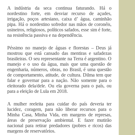
A indústria da seca continua faturando. Há o
nordestino forte, em desviar recurso de açudes,
irrigação, poços artesiano, caixa d’ água, caminhão
pipa. Há o nordestino sofredor nas mãos de coronéis,
usineiros, religiosos, políticos safados, esse sim é forte,
na resistência passiva e na dependência.
Péssimo no manejo de águas e florestas – Deus já
mostrou que está cansado das mentiras e safadezas
brasileiras. O seu representante na Terra é argentino. O
manejo e o uso da água, mais que uma questão de
engenharia, números, obras, no Brasil, é uma questão
de comportamento, atitude, de cultura. Dilma tem que
falar e governar para a nação. Não somente para o
eleitorado dela/dele. Ou ela governa para o país, ou
para a eleição de Lula em 2018.
A mulher reeleita para cuidar do país deveria ter
lucidez, coragem, para não liberar recursos para o
Minha Casa, Minha Vida, em margens de represas,
áreas de preservação ambiental. E fazer mutirão
nacional para retirar predadores (pobres e ricos) das
margens de reservatórios.