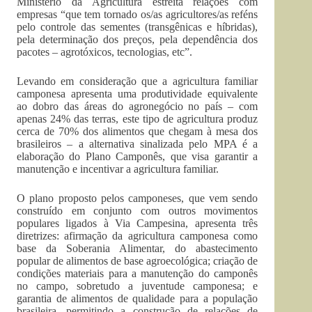
Ministério da Agricultura estreita relações com
empresas “que tem tornado os/as agricultores/as reféns
pelo controle das sementes (transgênicas e híbridas),
pela determinação dos preços, pela dependência dos
pacotes – agrotóxicos, tecnologias, etc”.
Levando em consideração que a agricultura familiar
camponesa apresenta uma produtividade equivalente
ao dobro das áreas do agronegócio no país – com
apenas 24% das terras, este tipo de agricultura produz
cerca de 70% dos alimentos que chegam à mesa dos
brasileiros – a alternativa sinalizada pelo MPA é a
elaboração do Plano Camponês, que visa garantir a
manutenção e incentivar a agricultura familiar.
O plano proposto pelos camponeses, que vem sendo
construído em conjunto com outros movimentos
populares ligados à Via Campesina, apresenta três
diretrizes: afirmação da agricultura camponesa como
base da Soberania Alimentar, do abastecimento
popular de alimentos de base agroecológica; criação de
condições materiais para a manutenção do camponês
no campo, sobretudo a juventude camponesa; e
garantia de alimentos de qualidade para a população
brasileira, permitindo a construção de relações de