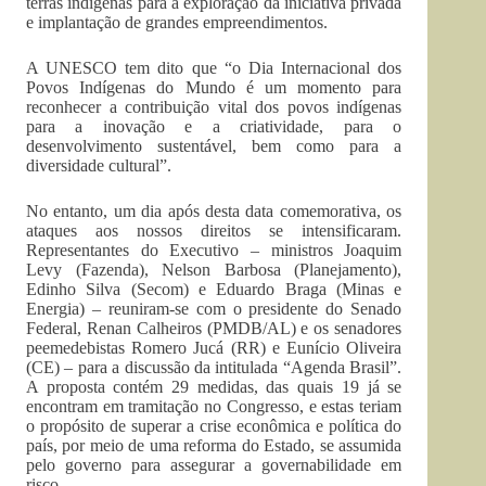
terras indígenas para a exploração da iniciativa privada
e implantação de grandes empreendimentos.
A UNESCO tem dito que “o Dia Internacional dos
Povos Indígenas do Mundo é um momento para
reconhecer a contribuição vital dos povos indígenas
para a inovação e a criatividade, para o
desenvolvimento sustentável, bem como para a
diversidade cultural”.
No entanto, um dia após desta data comemorativa, os
ataques aos nossos direitos se intensificaram.
Representantes do Executivo – ministros Joaquim
Levy (Fazenda), Nelson Barbosa (Planejamento),
Edinho Silva (Secom) e Eduardo Braga (Minas e
Energia) – reuniram-se com o presidente do Senado
Federal, Renan Calheiros (PMDB/AL) e os senadores
peemedebistas Romero Jucá (RR) e Eunício Oliveira
(CE) – para a discussão da intitulada “Agenda Brasil”.
A proposta contém 29 medidas, das quais 19 já se
encontram em tramitação no Congresso, e estas teriam
o propósito de superar a crise econômica e política do
país, por meio de uma reforma do Estado, se assumida
pelo governo para assegurar a governabilidade em
risco.