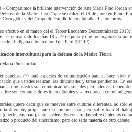
i
– Compartimos la brillante intervención de Ana María Pino Jordan en
 Defensa de la Madre Tierra” que se realizó el 19 de junio en Puno. Pi
l Corregidor y del Grupo de Estudio Interculturalidad, entre otros.
 se efectuó en el marco del el Tercer Encuentro Descentralizado 2015: 
e Tierra realizado los días 18 y 19 de junio y que fue organizado por 
ación Indígena e Intercultural del Perú (EICIP).
cación intercultural para la defensa de la Madre Tierra
 María Pino Jordán
er panelista (*) trató aspectos de comunicación para el buen vivir y 
ación que ustedes realizan, las dificultades y tareas pendientes. En esa 
arcar que ustedes son comunicadores sociales pero además, tienen dos 
ador: son comunicadores interculturales y se reconocen como indígena
lturales quiere decir que se mueven entre culturas diferentes, no sólo
atoria diferente, propiciando la comunicación pero sobre todo el diálo
a
(quechua/aymara), entre sociedades construidas sobre cimientos cultural
estizo o producto del sincretismo, pero eso sería materia de otro debate.