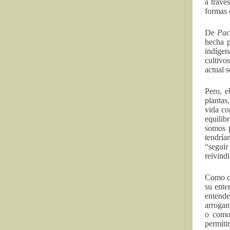
a travé
formas 
De
Pac
hecha p
indígen
cultivo
actual 
Pero, e
plantas
vida co
equilib
somos p
tendría
“seguir
reivind
Como co
su ente
entende
arroganc
o como 
permiti