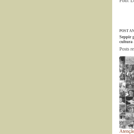
Foto: L
POST
AN
Seppir 
cultura 
Posts r
Atenção