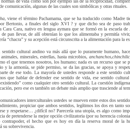
s normas de vida como son por ejemplo las de la reciprocidad, complem
de comunicación, algunas de las cuales son simbólicas y otras rituales.
ha
, viene el término Pachamama, que se ha traducido como Madre tier
or Bertonio, a finales del siglo XVI ? y que dicho sea de paso tra
a Cara Cara, nativo en lengua aymara que se formó en la escuela de J
s de pan llevar, de allí obtenían lo que los alimentaba y permitía vivir,
sería “chacra” y su acepción está circunscrita a la alimentación para la
l sentido cultural andino va más allá que lo puramente humano, hac
, animales, minerales, estrellas, hasta microbios,
anchanchos
,
chinchili
mo el que tenemos nosotros, los humano; nada es un recurso que se pu
rio y la armonía, se pide permiso, se da las gracias, se apoya y resp
arte de ese todo. La mayoría de ustedes responde a este sentido cu
mos que hablar de defender ese sentido de vida, ese sentido cultural
 existiendo” como cualquier otro sentido cultural. La cuestión indígen
icación, pero ese es también un debate más amplio que trasciende al tem
municadores interculturales ustedes se mueven entre estos dos sentidos 
ndimiento, propiciar que ambos sentidos, legítimos los dos en tanto so
rse y respetarse… ¿difícil no? Parecería una utopía, es algo como impo
ia de pretenderse la mejor opción civilizatoria (por su herencia colonial
contrapoder, el hecho que es hoy en día la reserva moral de la h
rá su sobrevivencia.