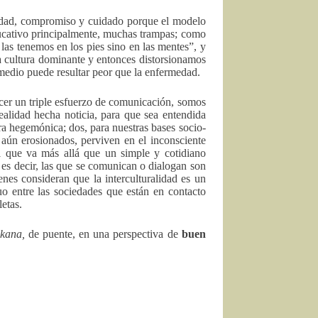
ividad, compromiso y cuidado porque el modelo
ducativo principalmente, muchas trampas; como
 las tenemos en los pies sino en las mentes”, y
la cultura dominante y entonces distorsionamos
emedio puede resultar peor que la enfermedad.
er un triple esfuerzo de comunicación, somos
ealidad hecha noticia, para que sea entendida
ura hegemónica; dos, para nuestras bases socio-
, aún erosionados, perviven en el inconsciente
ral que va más allá que un simple y cotidiano
; es decir, las que se comunican o dialogan son
enes consideran que la interculturalidad es un
o entre las sociedades que están en contacto
letas.
akana,
de puente, en una perspectiva de
buen