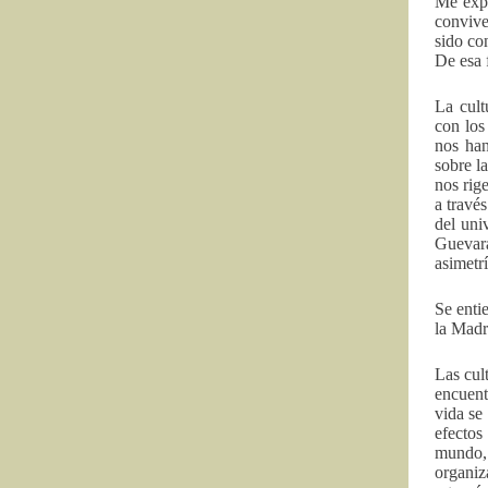
Me expl
convive
sido co
De esa f
La cult
con los
nos han
sobre l
nos rig
a travé
del uni
Guevara
asimetrí
Se enti
la Madr
Las cul
encuent
vida se
efectos
mundo,
organiz