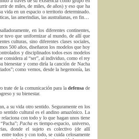
ando a través de su existencia como grupo en
urrir de miles, de miles, de años) y eso que ha
su vida en un espacio o territorio determinado.
ticas, las amerindias, las australianas, en fin…
alladoramente, en los diferentes continentes,
r tuvo que uniformizar al mundo, de allí que
tes culturas, sino diferentes clases sociales,
ltimos 500 años, diseñaron los modelos que hoy
 controlados y disciplinados todos esos modelos
e considera al “ser”, al individuo, como el rey
 su bienestar y como diría la canción de Nacha
ciados”; como vemos, desde la hegemonía, las
ro trate de la comunicación para la
defensa
de
greso y su bienestar.
an, a su vida otro sentido. Seguramente en los
o sentido cultural es el andino amazónico. La
se relaciona con todo y lo que hagan unos tiene
 “Pacha”;
Pacha
es tiempo-espacio, universo,
as, donde el sujeto es colectivo (de allí
 entre todos y con todo, se cuida celosamente