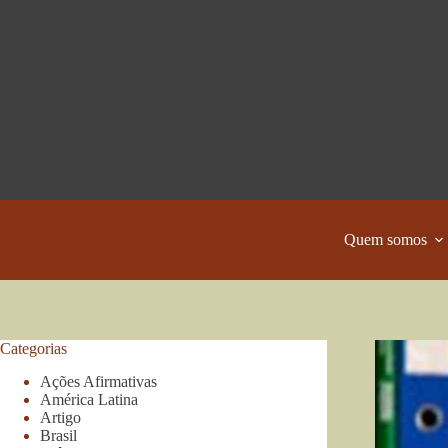
Pular
para
o
conteúdo
Quem somos
Categorias
Ações Afirmativas
América Latina
Artigo
Brasil