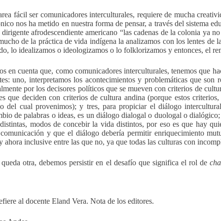
area fácil ser comunicadores interculturales, requiere de mucha creat
ico nos ha metido en nuestra forma de pensar, a través del sistema e
n dirigente afrodescendiente americano “las cadenas de la colonia ya no
mucho de la práctica de vida indígena la analizamos con los lentes de 
ido, lo idealizamos o ideologizamos o lo folklorizamos y entonces, el r
 en cuenta que, como comunicadores interculturales, tenemos que hac
etes: uno, interpretamos los acontecimientos y problemáticas que son r
almente por los decisores políticos que se mueven con criterios de cult
les que deciden con criterios de cultura andina (porque estos criterios
vo del cual provenimos); y tres, para propiciar el diálogo intercultu
mbio de palabras o ideas, es un diálogo dialogal o duologal o dialógico
 distintas, modos de concebir la vida distintos, por eso es que hay qui
 comunicación y que el diálogo debería permitir enriquecimiento mutu
 y ahora inclusive entre las que no, ya que todas las culturas con incomp
queda otra, debemos persistir en el desafío que significa el rol de
ch
efiere al docente Eland Vera. Nota de los editores.