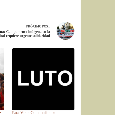
PRÓXIMO
POST
ina: Campamento indígena en la
tal requiere urgente solidaridad
e
Para Vítor. Com muita dor