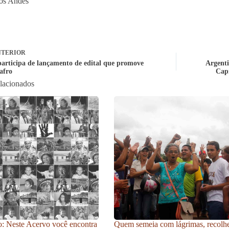
os Andes
TERIOR
participa de lançamento de edital que promove
Argent
afro
Capi
elacionados
: Neste Acervo você encontra
Quem semeia com lágrimas, recolh