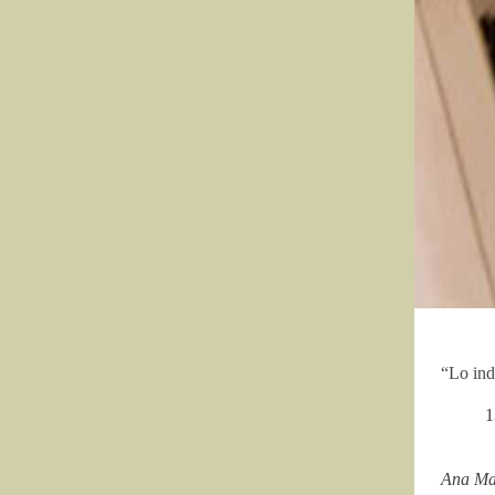
“Lo ind
1
Ana Mar