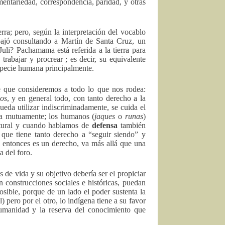
entariedad, correspondencia, paridad, y otras
ra; pero, según la interpretación del vocablo
bajó consultando a Martín de Santa Cruz, un
uli? Pachamama está referida a la tierra para
 trabajar y procrear ; es decir, su equivalente
 especie humana principalmente.
e que consideremos a todo lo que nos rodea:
cos
, y en general todo, con tanto derecho a la
eda utilizar indiscriminadamente, se cuida el
eta mutuamente; los humanos (
jaques
o
runas
)
ltural y cuando hablamos de
defensa
también
 que tiene tanto derecho a “seguir siendo” y
a entonces es un derecho, va más allá que una
a del foro.
de vida y su objetivo debería ser el propiciar
n construcciones sociales e históricas, puedan
sible, porque de un lado el poder sustenta la
) pero por el otro, lo indígena tiene a su favor
umanidad y la reserva del conocimiento que