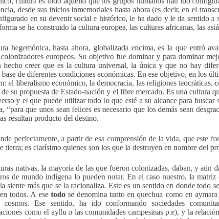
ico, cultura es todo aquello que los grupos humanos han ido configur
ncia, desde sus inicios inmemoriales hasta ahora (es decir, en el transc
nfigurado en su devenir social e histórico, le ha dado y le da sentido a 
orma se ha construido la cultura europea, las culturas africanas, las asiá
ura hegemónica, hasta ahora, globalizada encima, es la que entró avas
 colonizadores europeos. Su objetivo fue dominar y para dominar mejo
 hecho creer que es la cultura universal, la única y que no hay diferen
a base de diferentes condiciones económicas. En ese objetivo, en los ú
en: el liberalismo económico, la democracia, las religiones teocráticas,
s de su propuesta de Estado-nación y el libre mercado. Es una cultura qu
verso y el que puede utilizar todo lo que esté a su alcance para buscar
, “para que unos sean felices es necesario que los demás sean desgra
as resultan producto del destino.
ende perfectamente, a partir de esa comprensión de la vida, que este fo
e tierra; es clarísimo quienes son los que la destruyen en nombre del pro
turas nativas, la mayoría de las que fueron colonizadas, daban, y aún d
ros de mundo indígena lo pueden notar. En el caso nuestro, la matriz 
 la siente más que se la racionaliza. Este es un sentido en donde todo 
 en todos. A ese
todo
se denomina tanto en quechua como en aymara
 cosmos. Ese sentido, ha ido conformando sociedades comunitari
aciones como el ayllu o las comunidades campesinas p.e), y la relación