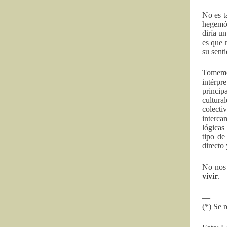
No es t
hegemón
diría u
es que 
su sent
Tomemos
intérpr
princip
cultura
colecti
interca
lógicas
tipo de
directo
No nos 
vivir
.
—
(*) Se r