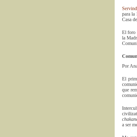
Servind
para la
Casa de
El foro
la Madr
Comunic
Comuni
Por Ana
El prim
comunic
que rem
comunic
Intercu
civiliz
chakan
a ser m