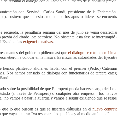
fin de retomar el diálogo con el Estado en el marco de la consulta previ
nicación con Servindi, Carlos Sandi, presidente de la Federación
co), sostuvo que en estos momentos los apus o líderes se encuentr
 recuerda, la penúltima semana del mes de julio se venía desarrolla
a previa del citado lote petrolero. No obstante, esta fase se interrumpió
el Estado a las
exigencias nativas
.
resentantes del gobierno pidieron así que
el diálogo se retome en Lima 
rometieron a colocar en la mesa a las máximas autoridades del Ejecuti
 hemos planteado ahora es hablar con el premier (Pedro) Cateriano
nes. Nos hemos cansado de dialogar con funcionarios de tercera categ
 Sandi.
ado sobre la posibilidad de que Petroperú pueda hacerse cargo del Lote
Estado (a través de Petroperú) o cualquier otra empresa”, los nativ
ra “no vamos a bajar la guardia y vamos a seguir exigiendo que se respe
 que lo que buscan es que se inserten cláusulas en el
nuevo contrat
 que vaya a entrar “va respetar a los pueblos y al medio ambiente”.