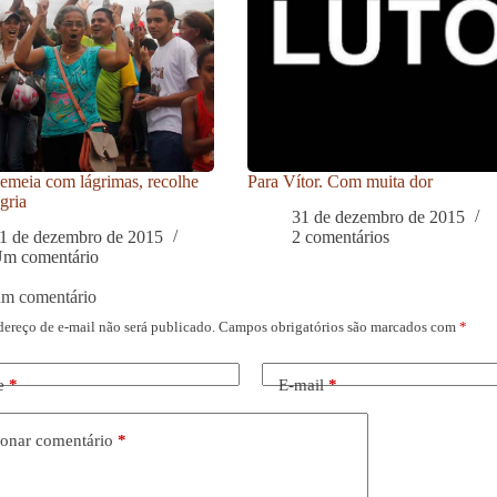
meia com lágrimas, recolhe
Para Vítor. Com muita dor
gria
31 de dezembro de 2015
1 de dezembro de 2015
2 comentários
m comentário
um comentário
dereço de e-mail não será publicado.
Campos obrigatórios são marcados com
*
e
*
E-mail
*
onar comentário
*