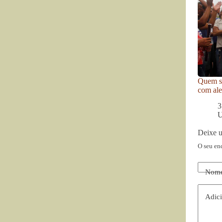
Quem se
com ale
3
U
Deixe 
O seu en
Nom
Adici