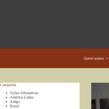
Pular
para
o
conteúdo
Quem somos
Categorias
Ações Afirmativas
América Latina
Artigo
Brasil