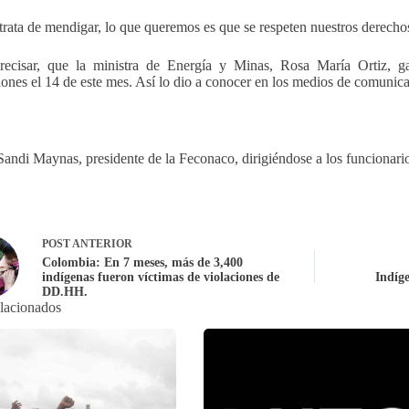
trata de mendigar, lo que queremos es que se respeten nuestros derechos
ecisar, que la ministra de Energía y Minas, Rosa María Ortiz, ga
iones el 14 de este mes. Así lo dio a conocer en los medios de comunic
Sandi Maynas, presidente de la Feconaco, dirigiéndose a los funcionari
POST
ANTERIOR
Colombia: En 7 meses, más de 3,400
indígenas fueron víctimas de violaciones de
Indíge
DD.HH.
elacionados