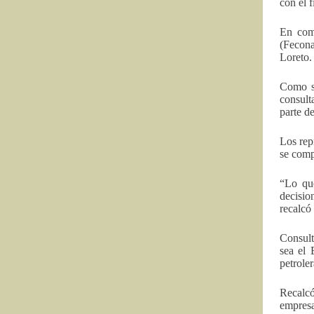
con el 
En comu
(Fecona
Loreto.
Como se
consult
parte d
Los rep
se comp
“Lo que
decisio
recalcó
Consult
sea el 
petrole
Recalcó
empresa