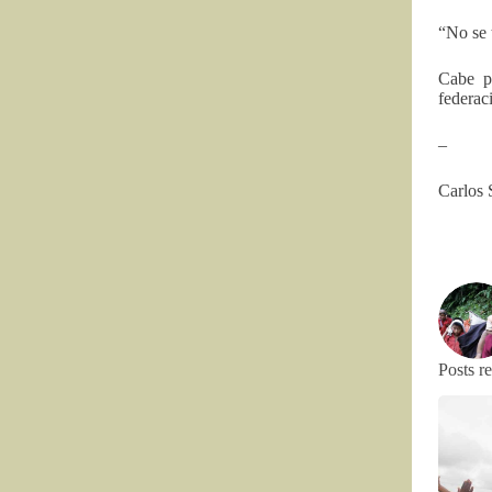
“No se 
Cabe pr
federac
–
Carlos 
Posts r