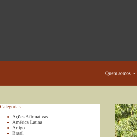
Pular
para
o
conteúdo
Quem somos
Categorias
Ações Afirmativas
América Latina
Artigo
Brasil