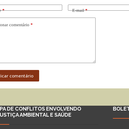
e
*
E-mail
*
onar comentário
*
licar comentário
PA DE CONFLITOS ENVOLVENDO
BOLE
JUSTIÇA AMBIENTAL E SAÚDE