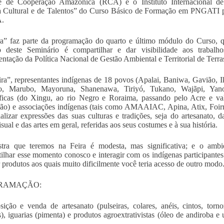
 de Cooperação Amazônica (RCA) e o Instituto Internacional d
a Cultural e de Talentos” do Curso Básico de Formação em PNGATI p
.
a” faz parte da programação do quarto e último módulo do Curso, 
vo deste Seminário é compartilhar e dar visibilidade aos trabalh
ntação da Política Nacional de Gestão Ambiental e Territorial de Terr
ra”, representantes indígenas de 18 povos (Apalai, Baniwa, Gavião, I
o, Marubo, Mayoruna, Shanenawa, Tiriyó, Tukano, Wajãpi, Yan
ficas (do Xingu, ao rio Negro e Roraima, passando pelo Acre e va
o) e associações indígenas (tais como AMAAIAC, Apina, Atix, Foirn
alizar expressões das suas culturas e tradições, seja do artesanato,
sual e das artes em geral, referidas aos seus costumes e à sua história.
tra que teremos na Feira é modesta, mas significativa; e o ambie
ilhar esse momento conosco e interagir com os indígenas participante
r produtos aos quais muito dificilmente você teria acesso de outro modo
RAMAÇÃO:
ição e venda de artesanato (pulseiras, colares, anéis, cintos, tornoz
), iguarias (pimenta) e produtos agroextrativistas (óleo de andiroba 