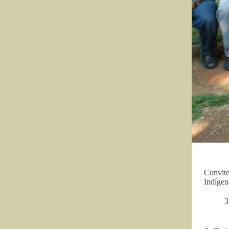
Convite
Indíge
3