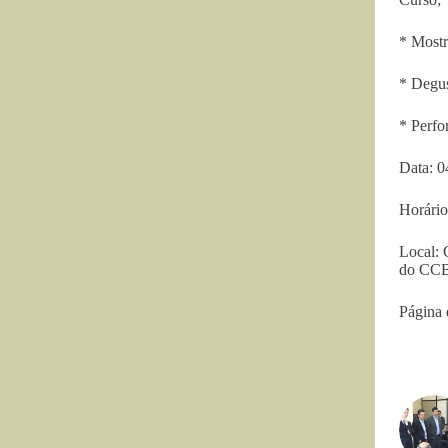
* Mostr
* Degus
* Perfo
Data: 0
Horário
Local: 
do CC
Página 