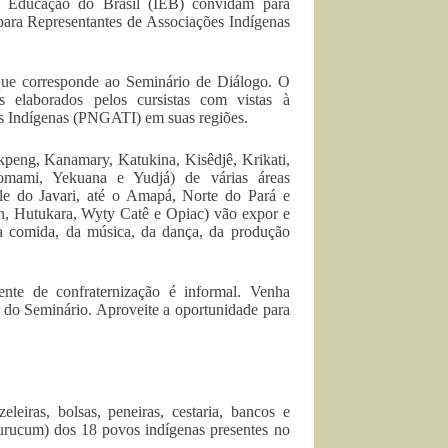
e Educação do Brasil (IEB) convidam para
ara Representantes de Associações Indígenas
que corresponde ao Seminário de Diálogo. O
os elaborados pelos cursistas com vistas à
as Indígenas (PNGATI) em suas regiões.
kpeng, Kanamary, Katukina, Kisêdjê, Krikati,
omami, Yekuana e Yudjá) de várias áreas
le do Javari, até o Amapá, Norte do Pará e
, Hutukara, Wyty Catê e Opiac) vão expor e
 da comida, da música, da dança, da produção
nte de confraternização é informal. Venha
s do Seminário. Aproveite a oportunidade para
.
eleiras, bolsas, peneiras, cestaria, bancos e
e urucum) dos 18 povos indígenas presentes no