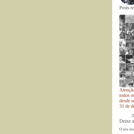
Posts r
Atenção
todos o
desde se
31 de d
3
Deixe 
O seu en