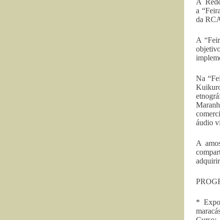
A Rede
a “Feir
da RCA
A “Feir
objeti
impleme
Na “Fei
Kuikur
etnográ
Maranhã
comerci
áudio vi
A amos
compart
adquiri
PROG
* Expos
maracás
Curso;