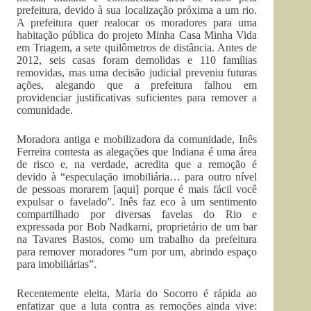
prefeitura, devido à sua localização próxima a um rio.
A prefeitura quer realocar os moradores para uma
habitação pública do projeto Minha Casa Minha Vida
em Triagem, a sete quilômetros de distância. Antes de
2012, seis casas foram demolidas e 110 famílias
removidas, mas uma decisão judicial preveniu futuras
ações, alegando que a prefeitura falhou em
providenciar justificativas suficientes para remover a
comunidade.
Moradora antiga e mobilizadora da comunidade, Inês
Ferreira contesta as alegações que Indiana é uma área
de risco e, na verdade, acredita que a remoção é
devido à “
especulação imobiliária
… para
outro nível
de pessoas morarem [aqui] porque é mais fácil você
expulsar o favelado”. Inês faz eco à um sentimento
compartilhado por diversas favelas do Rio e
expressada por Bob Nadkarni, proprietário de um bar
na Tavares Bastos, como um trabalho da prefeitura
para remover moradores “um por um, abrindo espaço
para imobiliárias”.
Recentemente eleita, Maria do Socorro é rápida ao
enfatizar que a luta contra as remoções ainda vive: