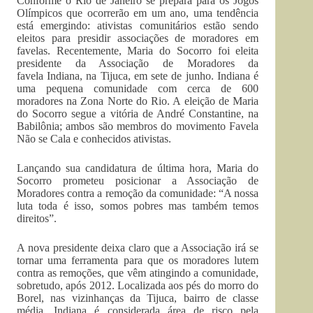
Conforme o Rio de Janeiro se prepara para os Jogos
Olímpicos que ocorrerão em um ano, uma tendência
está emergindo: ativistas comunitários estão sendo
eleitos para presidir associações de moradores em
favelas. Recentemente, Maria do Socorro foi eleita
presidente da Associação de Moradores da
favela Indiana, na Tijuca, em sete de junho. Indiana é
uma pequena comunidade com cerca de 600
moradores na Zona Norte do Rio. A eleição de Maria
do Socorro segue a vitória de André Constantine, na
Babilônia; ambos são membros do movimento Favela
Não se Cala e conhecidos ativistas.
Lançando sua candidatura de última hora, Maria do
Socorro prometeu posicionar a Associação de
Moradores contra a remoção da comunidade: “A nossa
luta toda é isso, somos pobres mas também temos
direitos”.
A nova presidente deixa claro que a Associação irá se
tornar uma ferramenta para que os moradores lutem
contra as remoções, que vêm atingindo a comunidade,
sobretudo, após 2012. Localizada aos pés do morro do
Borel, nas vizinhanças da Tijuca, bairro de classe
média, Indiana é considerada área de risco pela