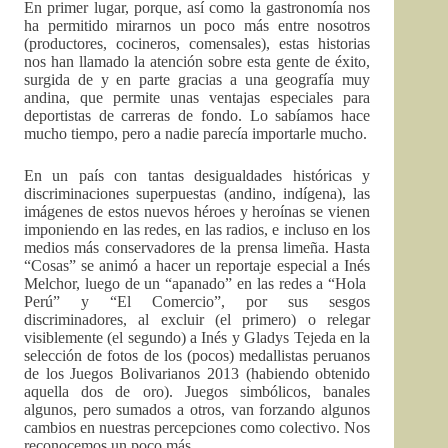
En primer lugar, porque, así como la gastronomía nos
ha permitido mirarnos un poco más entre nosotros
(productores, cocineros, comensales), estas historias
nos han llamado la atención sobre esta gente de éxito,
surgida de y en parte gracias a una geografía muy
andina, que permite unas ventajas especiales para
deportistas de carreras de fondo. Lo sabíamos hace
mucho tiempo, pero a nadie parecía importarle mucho.
En un país con tantas desigualdades históricas y
discriminaciones superpuestas (andino, indígena), las
imágenes de estos nuevos héroes y heroínas se vienen
imponiendo en las redes, en las radios, e incluso en los
medios más conservadores de la prensa limeña. Hasta
“Cosas” se animó a hacer un reportaje especial a Inés
Melchor, luego de un “apanado” en las redes a “Hola
Perú” y “El Comercio”, por sus sesgos
discriminadores, al excluir (el primero) o relegar
visiblemente (el segundo) a Inés y Gladys Tejeda en la
selección de fotos de los (pocos) medallistas peruanos
de los Juegos Bolivarianos 2013 (habiendo obtenido
aquella dos de oro). Juegos simbólicos, banales
algunos, pero sumados a otros, van forzando algunos
cambios en nuestras percepciones como colectivo. Nos
reconocemos un poco más.