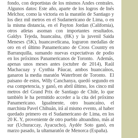
fondo, con deportistas de los mismos Andes centrales.
Algunos datos: Este año, aparte de los logros de Inés
Melchor, como la victoria en la maratón de Santiago y
los diez mil metros en el Sudamericano de Lima, o en
la misma distancia, en el Payton Jordan (California),
otros atletas asoman con importantes resultados.
Galdys Tejeda, huancaína, (8K) y la juvenil Saida
Meneses (5K), huancavelicana, lograron medallas de
oro en el último Panamericano de Cross Country en
Barranquilla, sumando nuevas expectativas de podio
en los próximos Panamericanos de Toronto. Además,
apenas unos meses antes (octubre de 2014), Raúl
Machacuay y Cynthia Páucar, ambos huancaínos,
ganaron la media maratón Waterfront de Toronto. El
paisano de estos, Willy Canchanya, quedó segundo en
esa competencia, y ganó, en abril último, los cinco mil
metros del Grand Prix de Santiago de Chile, lo que
también le ha permitido acceder a la cita del próximo
Panamericano. Igualmente, otro huancaíno, el
marchista Pavel Chihuán, irá al mismo evento, al haber
quedado primero en el Sudamericano de Lima, en los
20 K. Y, proveniente de otro pueblo altoandino, más al
sur (Uchuraccay, Ayacucho), Aydée Soto ganó, en
marzo pasado, la ultamaratón de Menorca (España).