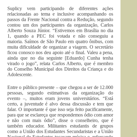
Suplicy vem participando de diferentes ações
relacionadas ao tema e inclusive acompanhando os
passos da Frente Nacional contra a Redução, segundo
contou um dos participantes da organização, Carlos
Alberto Souza Júnior. “Estivemos em Brasília no dia
1, quando a PEC foi votada e não conseguiu a
maioria. Saímos de São Paulo em quatro ônibus, com
muita dificuldade de organizar a viagem. O secretário
ficou conosco nos deu apoio até o final. Valeu a pena,
ainda que no dia seguinte [Eduardo] Cunha tenha
virado o jogo”, relata Carlos Alberto, que é membro
do Conselho Municipal dos Direitos da Criança e do
Adolescente.
Entre o público presente – que chegou a ser de 12.000
pessoas, segundo estimativas da organização do
evento –, muitos eram jovens universitários. “Está
certo, a juventude é alvo dessa discussão e tem que
falar. O importante é que isso seja feito pacificamente,
para que se esclareça que respondemos ódio com amor
e não com mais ódio”, disse o conselheiro, que é
também educador. Militantes estudantis de grupos
como a União dos Estudantes Secundaristas e a União
Nacional de Estudantes tocavam música e, reforçando