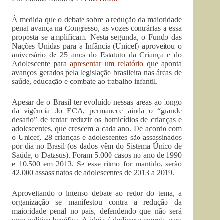
À medida que o debate sobre a redução da maioridade
penal avança na Congresso, as vozes contrárias a essa
proposta se amplificam. Nesta segunda, o Fundo das
Nações Unidas para a Infância (Unicef) aproveitou o
aniversário de 25 anos do Estatuto da Criança e do
Adolescente para
apresentar um relatório
que aponta
avanços gerados pela legislação brasileira nas áreas de
saúde, educação e combate ao trabalho infantil.
Apesar de o Brasil ter evoluído nessas áreas ao longo
da vigência do ECA, permanece ainda o “grande
desafio” de tentar reduzir os homicídios de crianças e
adolescentes, que crescem a cada ano. De acordo com
o Unicef, 28 crianças e adolescentes são assassinados
por dia no Brasil (os dados vêm do Sistema Único de
Saúde, o Datasus). Foram 5.000 casos no ano de 1990
e 10.500 em 2013. Se esse ritmo for mantido, serão
42.000 assassinatos de adolescentes de 2013 a 2019.
Aproveitando o intenso debate ao redor do tema, a
organização se manifestou contra a redução da
maioridade penal no país, defendendo que não será
uma política benéfica. A ideia é dedicar a energia para