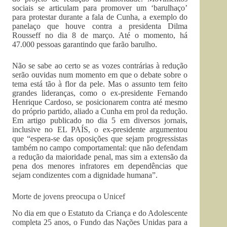
sociais se articulam para promover um ‘barulhaço’
para protestar durante a fala de Cunha, a exemplo do
panelaço que houve contra a presidenta Dilma
Rousseff no dia 8 de março. Até o momento, há
47.000 pessoas garantindo que farão barulho.
Não se sabe ao certo se as vozes contrárias à redução
serão ouvidas num momento em que o debate sobre o
tema está tão à flor da pele. Mas o assunto tem feito
grandes lideranças, como o ex-presidente Fernando
Henrique Cardoso, se posicionarem contra até mesmo
do próprio partido, aliado a Cunha em prol da redução.
Em artigo publicado no dia 5 em diversos jornais,
inclusive no EL PAÍS, o ex-presidente argumentou
que “espera-se das oposições que sejam progressistas
também no campo comportamental: que não defendam
a redução da maioridade penal, mas sim a extensão da
pena dos menores infratores em dependências que
sejam condizentes com a dignidade humana”.
Morte de jovens preocupa o Unicef
No dia em que o Estatuto da Criança e do Adolescente
completa 25 anos, o Fundo das Nações Unidas para a