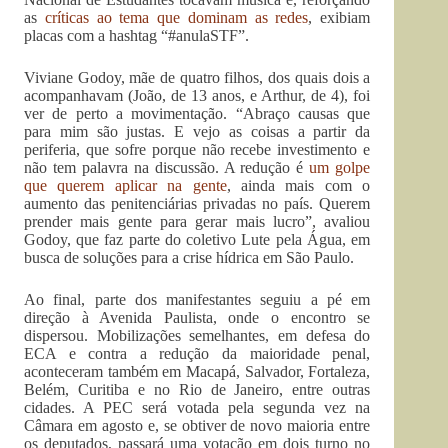
as
críticas ao tema que dominam as redes
, exibiam
placas com a hashtag “#anulaSTF”.
Viviane Godoy, mãe de quatro filhos, dos quais dois a
acompanhavam (João, de 13 anos, e Arthur, de 4), foi
ver de perto a movimentação. “Abraço causas que
para mim são justas. E vejo as coisas a partir da
periferia, que sofre porque não recebe investimento e
não tem palavra na discussão. A redução é
um golpe
que querem aplicar na gente
, ainda mais com o
aumento das penitenciárias privadas no país. Querem
prender mais gente para gerar mais lucro”, avaliou
Godoy, que faz parte do coletivo Lute pela Água, em
busca de soluções para a crise hídrica em São Paulo.
Ao final, parte dos manifestantes seguiu a pé em
direção à Avenida Paulista, onde o encontro se
dispersou. Mobilizações semelhantes, em defesa do
ECA e contra a redução da maioridade penal,
aconteceram também em Macapá, Salvador, Fortaleza,
Belém, Curitiba e no Rio de Janeiro, entre outras
cidades. A PEC será votada pela segunda vez na
Câmara em agosto e, se obtiver de novo maioria entre
os deputados, passará uma votação em dois turno no