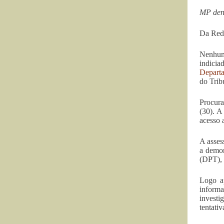
MP denu
Da Re
Nenhum
indicia
Departa
do Trib
Procura
(30). A
acesso a
A asses
a demor
(DPT), 
Logo a
informa
investi
tentati