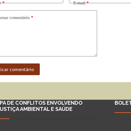
e
*
E-mail
*
onar comentário
*
licar comentário
PA DE CONFLITOS ENVOLVENDO
BOLE
JUSTIÇA AMBIENTAL E SAÚDE