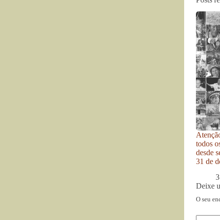
Atenção
todos o
desde se
31 de d
3
Deixe 
O seu en