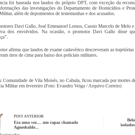
cia foi baseada nos laudos do próprio DPT, com exceção da reconsti
formações das investigações do Departamento de Homicídios e Prot
 Militar, além de depoimentos de testemunhas e dos acusados.
otores Davi Gallo, José Emmanoel Lemos, Cassio Marcelo de Melo e R
tiva dos envolvidos. Na ocasião, o promotor Davi Gallo disse q
ça”.
tor afirma que laudos de exame cadavérico descreveram as trajetórias d
ram tiros de cima para baixo dos policiais militares.
 Comunidade de Vila Moisés, no Cabula, ficou marcada por mortes de 
cia Militar em fevereiro (Foto: Evandro Veiga / Arquivo Correio)
POST
ANTERIOR
Belo
Era uma vez.... um rapaz chamado
isolado
Agnosbaldo...
elacionados