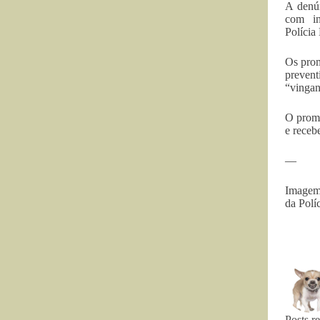
A denún
com in
Polícia
Os prom
preven
“vingan
O promo
e recebe
—
Imagem:
da Polí
Posts r