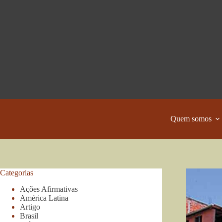
Pular
para
o
conteúdo
Quem somos
Categorias
Ações Afirmativas
América Latina
Artigo
Brasil