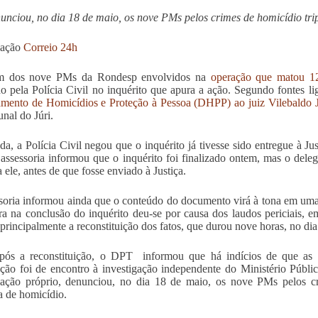
nciou, no dia 18 de maio, os nove PMs pelos crimes de homicídio trip
dação
Correio 24h
 dos nove PMs da Rondesp envolvidos na
operação que matou 12
do pela Polícia Civil no inquérito que apura a ação. Segundo fontes 
mento de Homicídios e Proteção à Pessoa (DHPP) ao juiz Vilebaldo Jo
unal do Júri.
da, a Polícia Civil negou que o inquérito já tivesse sido entregue à Jus
 assessoria informou que o inquérito foi finalizado ontem, mas o deleg
 ele, antes de que fosse enviado à Justiça.
soria informou ainda que o conteúdo do documento virá à tona em uma 
a na conclusão do inquérito deu-se por causa dos laudos periciais, e
principalmente a reconstituição dos fatos, que durou nove horas, no di
pós a reconstituição, o DPT informou que há indícios de que as 
ção foi de encontro à investigação independente do Ministério Públ
gação próprio, denunciou, no dia 18 de maio, os nove PMs pelos cr
va de homicídio.