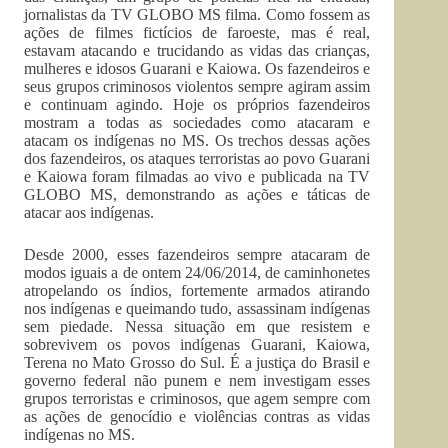
jornalistas da TV GLOBO MS filma. Como fossem as
ações de filmes fictícios de faroeste, mas é real,
estavam atacando e trucidando as vidas das crianças,
mulheres e idosos Guarani e Kaiowa. Os fazendeiros e
seus grupos criminosos violentos sempre agiram assim
e continuam agindo. Hoje os próprios fazendeiros
mostram a todas as sociedades como atacaram e
atacam os indígenas no MS. Os trechos dessas ações
dos fazendeiros, os ataques terroristas ao povo Guarani
e Kaiowa foram filmadas ao vivo e publicada na TV
GLOBO MS, demonstrando as ações e táticas de
atacar aos indígenas.
Desde 2000, esses fazendeiros sempre atacaram de
modos iguais a de ontem 24/06/2014, de caminhonetes
atropelando os índios, fortemente armados atirando
nos indígenas e queimando tudo, assassinam indígenas
sem piedade. Nessa situação em que resistem e
sobrevivem os povos indígenas Guarani, Kaiowa,
Terena no Mato Grosso do Sul. É a justiça do Brasil e
governo federal não punem e nem investigam esses
grupos terroristas e criminosos, que agem sempre com
as ações de genocídio e violências contras as vidas
indígenas no MS.