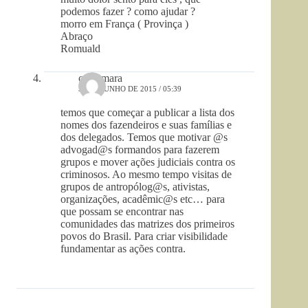
podemos fazer ? como ajudar ?
morro em França ( Provinça )
Abraço
Romuald
celia mara
30 DE JUNHO DE 2015 / 05:39
temos que começar a publicar a lista dos
nomes dos fazendeiros e suas famílias e
dos delegados. Temos que motivar @s
advogad@s formandos para fazerem
grupos e mover ações judiciais contra os
criminosos. Ao mesmo tempo visitas de
grupos de antropólog@s, ativistas,
organizações, acadêmic@s etc… para
que possam se encontrar nas
comunidades das matrizes dos primeiros
povos do Brasil. Para criar visibilidade
fundamentar as ações contra.