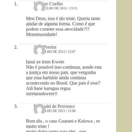
Viviane Coelho
19 DE JULHO DE 2015 / 23:15
Meu Deus, isso é tão triste. Queria tanto
ajudar de alguma forma. Como é que
podem cometer essa atrocidade?!?
Monstruosidade!
João Pereira
6 DE JULHO DE 2015 / 13:07
Ianai xe irum Kwere
Não é possível isso continuar, aonde esta
a justiça em nosso pais. que vergonha
que essa barbárie ainda continua
acontecendo no Brasil. Que pais é esse?
Atã ñane karugua regua
xeretarankwere!!
Romuald de Provence
1 DE JULHO DE 2015 / 13:00
Bom dia , o caso Guarani e Kaiowa , es
muito triste !
muito dolor sento para eles , que