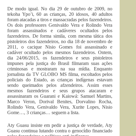
De modo igual. No dia 29 de outubro de 2009, no
tekoha Ypo’i, 60 as crianças, 20 idosos, 40 adultos
foram atacadas a tiros e massacradas pelos fazendeiros.
Os dois professores Genivaldo Vera e Rolindo Vera
foram assassinados e cadáveres ocultados pelos
fazendeiros. De forma simila, com mesma tática dos
pistoleiros dos fazendeiros, no dia 18 de novembro de
2011, o cacique Nisio Gomes foi assassinado e
cadáver ocultado pelos mesmos fazendeiros. Ontem,
dia 24/06/2015, os fazendeiros e seus pistoleiros
impunes pela justiça do Brasil filmaram suas ações
criminosas e mostraram na sua mídia. Enquanto
jornalista da TV GLOBO MS filma, escoltados pelos
policiais do Estado, as crianças indígenas estavam
sendo queimados pelos afzendeiros. Assim esses
mesmos fazendeiros e seus grupos atacaram e
assassinaram os Guarani e Kaiowá: Samuel Martins,
Marco Veron, Dorival Benites, Dorvalino Rocha,
Rolindo Vera, Genivaldo Vera, Xurite Lopes, Nisio
Gome…, 3 crianças… seguem a lista.
Aty Guasu insiste em pedir a justiça de verdade, Aty
Guasu continua lutando contra o genocídio financiado