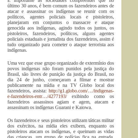
É importante as sociedades compreender que no
último 30 anos, é bem comum os fazendeiros antes de
atacar e assassinar os indígenas se reunir com os
políticos, agentes policiais locais e pistoleiros,
planejaram em conjuntos o massacre e ataque
genocida aos indígenas, agindo todos os juntos, os
pistoleiros, fazendeiros, políticos, alguns agentes
policiais estaduais e jornalista dos fazendeiros, assim é
tudo organizado para cometer o ataque terrorista aos
indígenas.
Uma vez que esse grupo organizado de extermínio dos
povos indígenas não foram punidos pela justiça do
Brasil, são livres de punição da justiça do Brasil, no
dia 24 de junho, começaram a filmar e mostrar
publicamente na mídia e na TV Globo local dos
fazendeiros, assista:
http://g1.globo.com/…/indigenas-
e-fazendeiros-entr…/4277193/
exibindo como os
fazendeiros assassinos agiam e agem, atacam e
assassinam os indígenas Guarani e Kaiowa.
Os fazendeiros e seus pistoleiros utilizam táticas militar
dos exércitos, na mídia eles exibem, enquanto os
pistoleiros atacam os indígenas, e queimam as vidas
das crianças, um grupo de polícias fica na entrada,