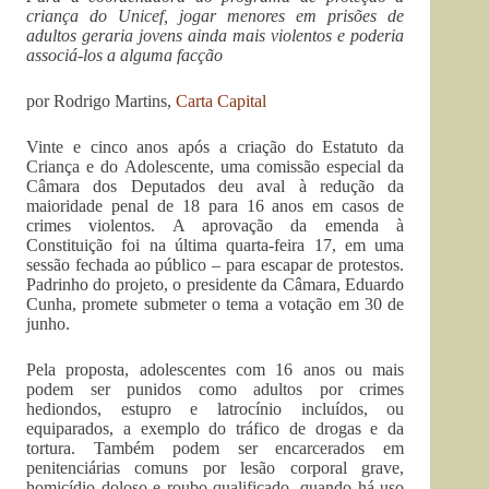
criança do Unicef, jogar menores em prisões de
adultos geraria jovens ainda mais violentos e poderia
associá-los a alguma facção
por Rodrigo Martins,
Carta Capital
Vinte e cinco anos após a criação do Estatuto da
Criança e do Adolescente, uma comissão especial da
Câmara dos Deputados deu aval à redução da
maioridade penal de 18 para 16 anos em casos de
crimes violentos. A aprovação da emenda à
Constituição foi na última quarta-feira 17, em uma
sessão fechada ao público – para escapar de protestos.
Padrinho do projeto, o presidente da Câmara, Eduardo
Cunha, promete submeter o tema a votação em 30 de
junho.
Pela proposta, adolescentes com 16 anos ou mais
podem ser punidos como adultos por crimes
hediondos, estupro e latrocínio incluídos, ou
equiparados, a exemplo do tráfico de drogas e da
tortura. Também podem ser encarcerados em
penitenciárias comuns por lesão corporal grave,
homicídio doloso e roubo qualificado, quando há uso