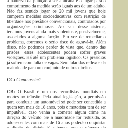
a natureza da punição a ser aplicada e o lugar para o
cumprimento da medida serão iguais aos de um adulto.
Não faz sentido jogar os 20 mil jovens que hoje
cumprem medidas socioeducativas com restrição de
liberdade nos presídios convencionais, controlados por
organizações criminosas. Ao sair desse sistema,
teríamos jovens ainda mais violentos e, possivelmente,
associados a alguma facção. Em vez de remediar o
problema, corremos o sério risco de agravá-lo. Além
disso, não podemos perder de vista que, dentro das
prisões, esses adolescentes podem sofrer graves
violações. Há até um problema logístico. Os presídios
já sofrem com falta de vagas. Sem falar dos reflexos da
maioridade para um conjunto de outros direitos.
CC:
Como assim?
CB:
O Brasil é um dos recordistas mundiais em
mortes no trânsito. Pela atual legislação, a permissão
para conduzir um automóvel só pode ser concedida a
quem tem mais de 18 anos, pois o motorista tem de ser
imputável, caso venha a cometer algum crime na
direção do veículo. Se a maioridade for reduzida, os
adolescentes com mais de 16 anos poderão conquistar
o direito de dirigir. E sabemos que o número de