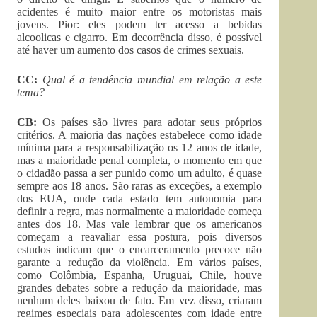
acidentes é muito maior entre os motoristas mais
jovens. Pior: eles podem ter acesso a bebidas
alcoolicas e cigarro. Em decorrência disso, é possível
até haver um aumento dos casos de crimes sexuais.
CC:
Qual é a tendência mundial em relação a este
tema?
CB:
Os países são livres para adotar seus próprios
critérios. A maioria das nações estabelece como idade
mínima para a responsabilização os 12 anos de idade,
mas a maioridade penal completa, o momento em que
o cidadão passa a ser punido como um adulto, é quase
sempre aos 18 anos. São raras as exceções, a exemplo
dos EUA, onde cada estado tem autonomia para
definir a regra, mas normalmente a maioridade começa
antes dos 18. Mas vale lembrar que os americanos
começam a reavaliar essa postura, pois diversos
estudos indicam que o encarceramento precoce não
garante a redução da violência. Em vários países,
como Colômbia, Espanha, Uruguai, Chile, houve
grandes debates sobre a redução da maioridade, mas
nenhum deles baixou de fato. Em vez disso, criaram
regimes especiais para adolescentes com idade entre