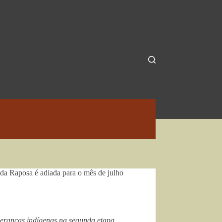
 da Raposa é adiada para o mês de julho
deranças indígenas na segunda etapa