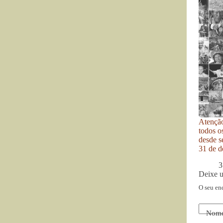
Atenção
todos o
desde se
31 de d
3
Deixe 
O seu en
Nom