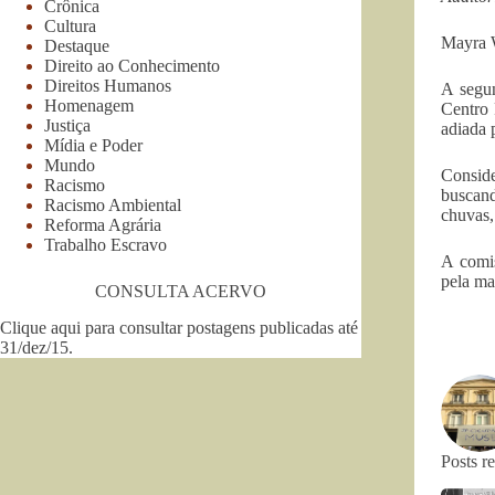
Crônica
Cultura
Mayra 
Destaque
Direito ao Conhecimento
Direitos Humanos
A segun
Homenagem
Centro 
Justiça
adiada 
Mídia e Poder
Mundo
Conside
Racismo
buscand
Racismo Ambiental
chuvas,
Reforma Agrária
Trabalho Escravo
A comis
pela ma
CONSULTA ACERVO
Clique aqui para consultar postagens publicadas até
31/dez/15
.
Posts r