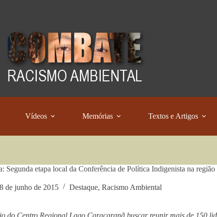
Vídeos
Memórias
Textos e Artigos
: Segunda etapa local da Conferência de Política Indigenista na região
8 de junho de 2015
Destaque
,
Racismo Ambiental
io do Centro Regional Lago Caracaranã buscar reunir mais de 150 li