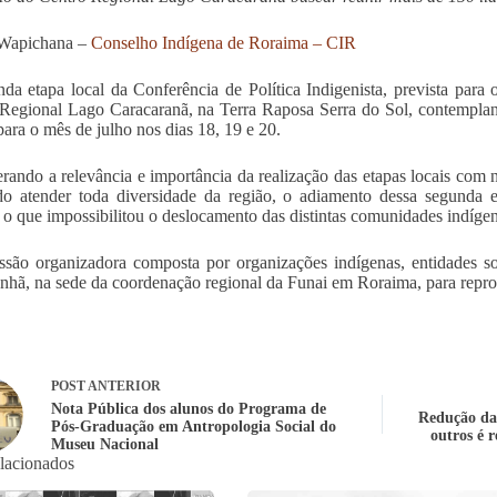
Wapichana –
Conselho Indígena de Roraima – CIR
da etapa local da Conferência de Política Indigenista, prevista para 
Regional Lago Caracaranã, na Terra Raposa Serra do Sol, contemplan
para o mês de julho nos dias 18, 19 e 20.
rando a relevância e importância da realização das etapas locais com
o atender toda diversidade da região, o adiamento dessa segunda e
 o que impossibilitou o deslocamento das distintas comunidades indígen
são organizadora composta por organizações indígenas, entidades so
nhã, na sede da coordenação regional da Funai em Roraima, para reprog
POST
ANTERIOR
Nota Pública dos alunos do Programa de
Redução da 
Pós-Graduação em Antropologia Social do
outros é 
Museu Nacional
elacionados