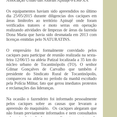
Associação União das Aldeias Apinajé-PEMPXÀ
Os equipamentos haviam sido apreendidos no último
dia 25/05/2015 durante diligencias dos caciques em
áreas limítrofes ao território Apinajé onde foram
verificados tratores e moto serras em operação
realizando atividades de limpezas de áreas da fazenda
Dona Maria que havia sido desmatada em 2013 com
licenças emitidas pelo NATURATINS.
O empresário foi formalmente convidado pelos
caciques para participar de reunião realizada na sexta-
feira 12/06/15 na aldeia Patizal localizada a 35 km do
núcleo urbano de Tocantinópolis (TO). O senhor
Gilmar Gonçalves de Carvalho que também é
presidente do Sindicato Rural de Tocantinópolis,
compareceu na aldeia no período da manhã escoltado
pela Polícia Militar, fato que gerou imediatos protestos
e reclamações das lideranças.
Na ocasião o fazendeiro foi informado pessoalmente
pelos caciques sobre as causas que levaram a
apreensão do maquinário. Os caciques alegaram que
não foram previamente informados e nem consultados