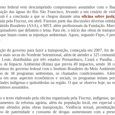
rno federal vem descumprindo compromissos assumidos com o Ibam
sição das águas do Rio São Francisco, levando a um cenário de viol
Está é a conclusão a que se chegou durante uma
oficina sobre justi
ada pela Fiocruz, em abril. Fizeram parte das discussões diversas enti
árido Brasileiro (ASA), o MST, além profissionais da Fundação. Mar
quisadores que debatem o tema. Para ele, o início das obras de transpos
 que lutam contra as injustiças ambientais. Agora, segundo Firpo, é pr
.
ção do governo para fazer a transposição, começada em 2007, foi de e
as mais secas do Nordeste Setentrional, além de atender a 325 comuni
 Leste, distribuídas por três estados: Pernambuco, Ceará e Paraíba.
io de Impacto Ambiental (Rima) que previu 49 impactos, sendo 38 co
isso do governo federal com o Instituto Brasileiro do Meio Ambient
no de 38 programas ambientais, os chamados condicionantes. Alé
a em seus aspectos econômicos e sociais, os programas teriam por
ades indígenas e quilombolas na região. O que se observa hoje, no 
missos assumidos.
 o texto elaborado pela oficina organizada pela Fiocruz, indígenas, qu
tamentos da reforma agrária, além da população local, em especial c
nte afetados pelas obras transposição. Violência sexual, prostituiçã
no de paternidade e consumo de drogas aumentaram com a presen