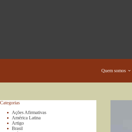
Pular
para
o
conteúdo
Quem somos
Categorias
Ações Afirmativas
América Latina
Artigo
Brasil