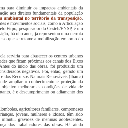
a para diminuir os impactos ambientais da
ação aos direitos fundamentais da população
ça ambiental no território da transposição
,
dades e movimentos sociais, como a Articulação
celo Firpo, pesquisador do Cesteh/ENSP, é um
ição, há oito anos, já representou uma derrota
eciso que se retome a mobilização em torno do
la serviria para abastecer os centros urbanos
dades que ficam próximas aos canais dos Eixos
 Antes do início das obras, foi produzido um
nsiderados negativos. Foi, então, gerado um
e e dos Recursos Naturais Renováveis (Ibama)
m de ampliar o conhecimento e proteção da
 objetivo melhorar as condições de vida de
entanto, é o descumprimento ou adiamento dos
ilombolas, agricultores familiares, camponeses
rianças, jovens, mulheres e idosos, têm sido
o infantil, gravidez de meninas adolescentes,
ça dos trabalhadores das obras. Há ainda