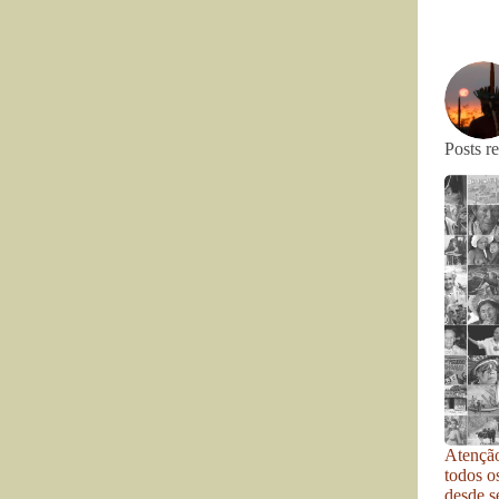
Posts r
Atenção
todos o
desde se