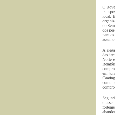
O gove
transpo
local. 
organiz
do Semi
dos pes
para os
assunto
A alega
das áre
Norte e
Relatór
comprom
em tor
Caating
comunid
compro
Segundo
e assen
forteme
abando