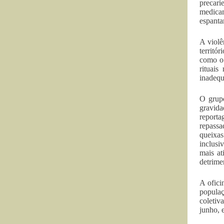
precari
medicam
espanta
A violê
territó
como o 
rituais
inadequ
O grupo
gravida
reporta
repassa
queixas
inclusi
mais at
detrime
A ofici
populaç
coletiv
junho, 