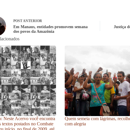
POST
ANTERIOR
Em Manaus, entidades promovem semana
Justiça 
dos povos da Amazônia
elacionados
: Neste Acervo você encontra
Quem semeia com lágrimas, recolh
s textos postados no Combate
com alegria
u início, no final de 2009, até