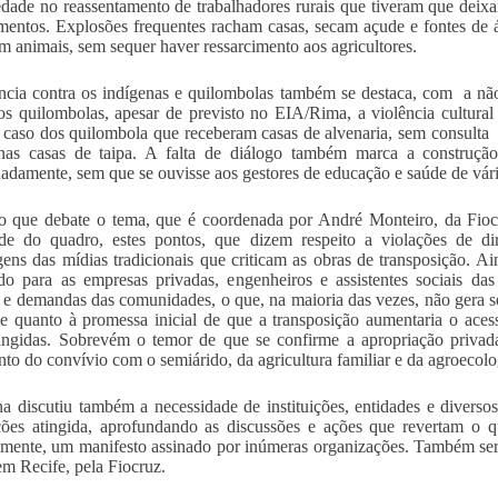
edade no reassentamento de trabalhadores rurais que tiveram que deixar
entos. Explosões frequentes racham casas, secam açude e fontes de 
m animais, sem sequer haver ressarcimento aos agricultores.
ncia contra os indígenas e quilombolas também se destaca, com a não 
rios quilombolas, apesar de previsto no EIA/Rima, a violência cult
caso dos quilombola que receberam casas de alvenaria, sem consulta
 nas casas de taipa. A falta de diálogo também marca a construção
adamente, sem que se ouvisse aos gestores de educação e saúde de vári
 que debate o tema, que é coordenada por André Monteiro, da Fiocru
de do quadro, estes pontos, que dizem respeito a violações de di
gens das mídias tradicionais que criticam as obras de transposição. A
do para as empresas privadas, engenheiros e assistentes sociais das
 e demandas das comunidades, o que, na maioria das vezes, não gera sol
ve quanto à promessa inicial de que a transposição aumentaria o ac
ingidas. Sobrevém o temor de que se confirme a apropriação privad
nto do convívio com o semiárido, da agricultura familiar e da agroecologi
na discutiu também a necessidade de instituições, entidades e divers
ões atingida, aprofundando as discussões e ações que revertam o q
amente, um manifesto assinado por inúmeras organizações. Também se
em Recife, pela Fiocruz.