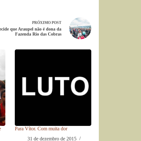
PRÓXIMO
POST
decide que Araupel não é dona da
Fazenda Rio das Cobras
e
Para Vítor. Com muita dor
31 de dezembro de 2015