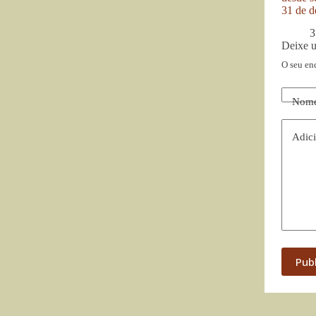
31 de d
3
Deixe 
O seu en
Nom
Adici
Pub