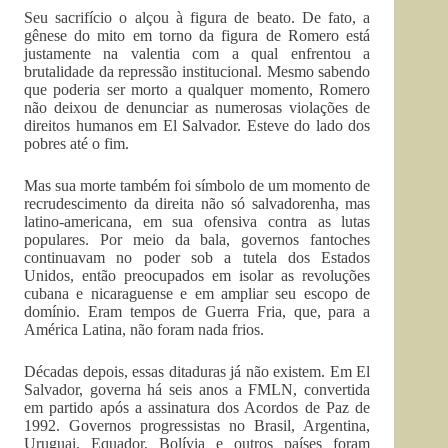
Seu sacrifício o alçou à figura de beato. De fato, a
gênese do mito em torno da figura de Romero está
justamente na valentia com a qual enfrentou a
brutalidade da repressão institucional. Mesmo sabendo
que poderia ser morto a qualquer momento, Romero
não deixou de denunciar as numerosas violações de
direitos humanos em El Salvador. Esteve do lado dos
pobres até o fim.
Mas sua morte também foi símbolo de um momento de
recrudescimento da direita não só salvadorenha, mas
latino-americana, em sua ofensiva contra as lutas
populares. Por meio da bala, governos fantoches
continuavam no poder sob a tutela dos Estados
Unidos, então preocupados em isolar as revoluções
cubana e nicaraguense e em ampliar seu escopo de
domínio. Eram tempos de Guerra Fria, que, para a
América Latina, não foram nada frios.
Décadas depois, essas ditaduras já não existem. Em El
Salvador, governa há seis anos a FMLN, convertida
em partido após a assinatura dos Acordos de Paz de
1992. Governos progressistas no Brasil, Argentina,
Uruguai, Equador, Bolívia e outros países foram