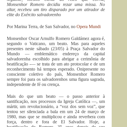
Monsenhor Romero decidiu rezar uma missa. No
altar, recebeu um tiro disparado por um atirador de
elite do Exército salvadorenh
o
Por Marina Terra, de San Salvador, no
Opera Mundi
Monsenhor Oscar Arnulfo Romero Galdámez agora é,
segundo o Vaticano, um beato. Mas para aqueles
presentes neste sábado (23/05) à Praça Salvador do
Mundo — emblemático endereço da capital
salvadorenha escolhido para abrigar a cerimônia de
beatificação -— se trata de um ato protocolar e de um
reconhecimento há tempos esperado. Onipresente no
consciente coletivo do país, Monsenhor Romero
sempre foi para os salvadorenhos uma figura sagrada,
independente de fé ou crença.
Mais do que um beato — o passo anterior à
santificação, nos processos da Igreja Católica —, um
mártir, um revolucionário, a “voz dos sem voz”, que
tentou ser silenciada a bala em um 24 de março de
1980, mas que se multiplicou e ainda reverbera com
força, dentro e fora de El Salvador. Hoje, a
beatificação de Romero, 35 anos depois de seu