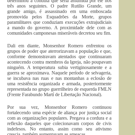
determinou a conduta que seria assumida por ele nos
três anos seguintes. O padre Rutilio Grande, um
grande amigo, é assassinado em uma emboscada
promovida pelos Esquadrões da Morte, grupos
paramilitares que conduziam execuções extrajudiciais
a mando do governo. A proximidade dele com as
comunidades camponesas miseráveis decretou seu fim.
Dali em diante, Monsenhor Romero enfrentou os
grupos de poder que aterrorizavam a população e que,
conforme demonstravam atentados que continuaram
acontecendo contra membros da Igreja, não poupavam
ninguém. A temperatura subia vertiginosamente e a
guerra se aproximava. Naquele período de selvageria,
se incubava nas ruas e nas montanhas a eclosão de
uma resistência organizada e armada, posteriormente
representada no grupo guerrilheiro de esquerda FMLN
(Frente Farabundo Martí de Libertação Nacional).
Por sua vez, Monsenhor Romero continuou
fortalecendo uma espécie de aliança por justiça social
com as organizações populares. Pregava a cordura e a
reflexão daqueles que colecionavam corpos de civis
indefesos. No entanto, assim como seu ativismo
crescia, também aumentavam as ameaças.