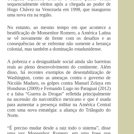
sequencialmente eleitos após a chegada ao poder de
Hugo Chávez na Venezuela em 1998, que inaugurou
uma nova era na região.
No entanto, ao mesmo tempo em que acontece a
beatificação de Monsenhor Romero, a América Latina
se vê novamente de frente com os desafios e as
consequências de se enfrentar não somente a herança
colonial, mas também a dominação estadunidense.
A pobreza e a desigualdade social ainda são barreiras
reais ao pleno desenvolvimento do continente. Além
disso, há recentes exemplos de desestabilização de
Washington, como as ameaças contra o governo de
Nicolás Maduro, os golpes contra Manuel Zelaya em
Honduras (2009) e Fernando Lugo no Paraguai (2012)
e a falsa “Guerra às Drogas” refletida principalmente
na ascensão do narcotráfico mexicano e que é usada
para aumentar a presença militar na América Central
com uma nova estratégia: a aliança do Triângulo do
Norte.
“É preciso mudar desde a raiz todo o sistema”, disse
uma vez Monsenhor Romero, em uma frase que