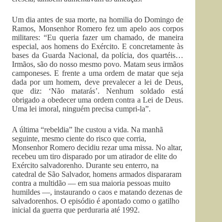
Um dia antes de sua morte, na homilia do Domingo de
Ramos, Monsenhor Romero fez um apelo aos corpos
militares: “Eu queria fazer um chamado, de maneira
especial, aos homens do Exército. E concretamente às
bases da Guarda Nacional, da polícia, dos quartéis…
Irmãos, são do nosso mesmo povo. Matam seus irmãos
camponeses. E frente a uma ordem de matar que seja
dada por um homem, deve prevalecer a lei de Deus,
que diz: ‘Não matarás’. Nenhum soldado está
obrigado a obedecer uma ordem contra a Lei de Deus.
Uma lei imoral, ninguém precisa cumpri-la”.
A última “rebeldia” lhe custou a vida. Na manhã
seguinte, mesmo ciente do risco que corria,
Monsenhor Romero decidiu rezar uma missa. No altar,
recebeu um tiro disparado por um atirador de elite do
Exército salvadorenho. Durante seu enterro, na
catedral de São Salvador, homens armados dispararam
contra a multidão — em sua maioria pessoas muito
humildes —, instaurando o caos e matando dezenas de
salvadorenhos. O episódio é apontado como o gatilho
inicial da guerra que perduraria até 1992.