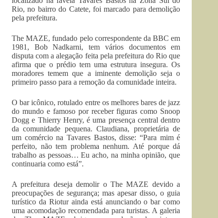
localizado na favela Tavares Bastos na Zona Sul do
Rio, no bairro do Catete, foi marcado para demolição
pela prefeitura.
The MAZE, fundado pelo correspondente da BBC em
1981, Bob Nadkarni, tem vários documentos em
disputa com a alegação feita pela prefeitura do Rio que
afirma que o prédio tem uma estrutura insegura. Os
moradores temem que a iminente demolição seja o
primeiro passo para a remoção da comunidade inteira.
O bar icônico, rotulado entre os melhores bares de jazz
do mundo e famoso por receber figuras como Snoop
Dogg e Thierry Henry, é uma presença central dentro
da comunidade pequena. Claudiana, proprietária de
um comércio na Tavares Bastos, disse: “Para mim é
perfeito, não tem problema nenhum. Até porque dá
trabalho as pessoas… Eu acho, na minha opinião, que
continuaria como está”.
A prefeitura deseja demolir o The MAZE devido a
preocupações de segurança; mas apesar disso, o guia
turístico da Riotur ainda está anunciando o bar como
uma acomodação recomendada para turistas. A galeria