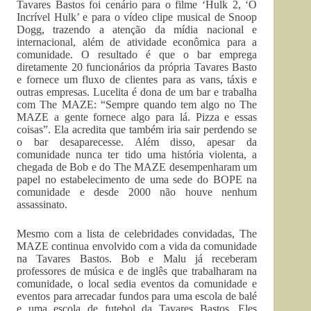
Tavares Bastos foi cenário para o filme ‘Hulk 2, ‘O
Incrível Hulk’ e para o vídeo clipe musical de Snoop
Dogg, trazendo a atenção da mídia nacional e
internacional, além de atividade econômica para a
comunidade. O resultado é que o bar emprega
diretamente 20 funcionários da própria Tavares Basto
e fornece um fluxo de clientes para as vans, táxis e
outras empresas. Lucelita é dona de um bar e trabalha
com The MAZE: “Sempre quando tem algo no The
MAZE a gente fornece algo para lá. Pizza e essas
coisas”. Ela acredita que também iria sair perdendo se
o bar desaparecesse. Além disso, apesar da
comunidade nunca ter tido uma história violenta, a
chegada de Bob e do The MAZE desempenharam um
papel no estabelecimento de uma sede do BOPE na
comunidade e desde 2000 não houve nenhum
assassinato.
Mesmo com a lista de celebridades convidadas, The
MAZE continua envolvido com a vida da comunidade
na Tavares Bastos. Bob e Malu já receberam
professores de música e de inglês que trabalharam na
comunidade, o local sedia eventos da comunidade e
eventos para arrecadar fundos para uma escola de balé
e uma escola de futebol da Tavares Bastos. Eles