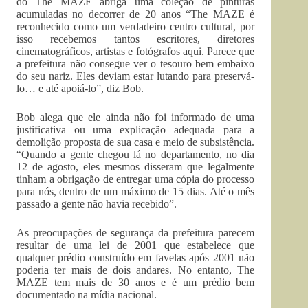
do The MAZE abriga uma coleção de pinturas
acumuladas no decorrer de 20 anos “The MAZE é
reconhecido como um verdadeiro centro cultural, por
isso recebemos tantos escritores, diretores
cinematográficos, artistas e fotógrafos aqui. Parece que
a prefeitura não consegue ver o tesouro bem embaixo
do seu nariz. Eles deviam estar lutando para preservá-
lo… e até apoiá-lo”, diz Bob.
Bob alega que ele ainda não foi informado de uma
justificativa ou uma explicação adequada para a
demolição proposta de sua casa e meio de subsistência.
“Quando a gente chegou lá no departamento, no dia
12 de agosto, eles mesmos disseram que legalmente
tinham a obrigação de entregar uma cópia do processo
para nós, dentro de um máximo de 15 dias. Até o mês
passado a gente não havia recebido”.
As preocupações de segurança da prefeitura parecem
resultar de uma lei de 2001 que estabelece que
qualquer prédio construído em favelas após 2001 não
poderia ter mais de dois andares. No entanto, The
MAZE tem mais de 30 anos e é um prédio bem
documentado na mídia nacional.