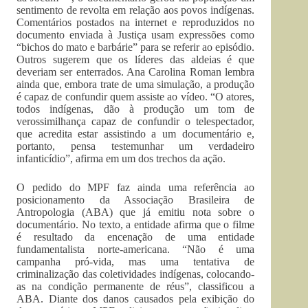
sentimento de revolta em relação aos povos indígenas.
Comentários postados na internet e reproduzidos no
documento enviada à Justiça usam expressões como
“bichos do mato e barbárie” para se referir ao episódio.
Outros sugerem que os líderes das aldeias é que
deveriam ser enterrados. Ana Carolina Roman lembra
ainda que, embora trate de uma simulação, a produção
é capaz de confundir quem assiste ao vídeo. “O atores,
todos indígenas, dão à produção um tom de
verossimilhança capaz de confundir o telespectador,
que acredita estar assistindo a um documentário e,
portanto, pensa testemunhar um verdadeiro
infanticídio”, afirma em um dos trechos da ação.
O pedido do MPF faz ainda uma referência ao
posicionamento da Associação Brasileira de
Antropologia (ABA) que já emitiu nota sobre o
documentário. No texto, a entidade afirma que o filme
é resultado da encenação de uma entidade
fundamentalista norte-americana. “Não é uma
campanha pró-vida, mas uma tentativa de
criminalização das coletividades indígenas, colocando-
as na condição permanente de réus”, classificou a
ABA. Diante dos danos causados pela exibição do