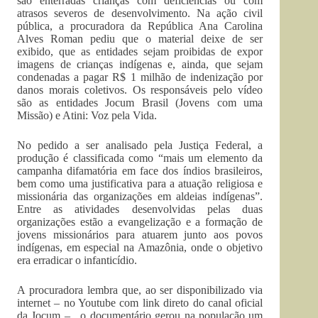
são enterradas crianças com deficiências ou com
atrasos severos de desenvolvimento. Na ação civil
pública, a procuradora da República Ana Carolina
Alves Roman pediu que o material deixe de ser
exibido, que as entidades sejam proibidas de expor
imagens de crianças indígenas e, ainda, que sejam
condenadas a pagar R$ 1 milhão de indenização por
danos morais coletivos. Os responsáveis pelo vídeo
são as entidades Jocum Brasil (Jovens com uma
Missão) e Atini: Voz pela Vida.
No pedido a ser analisado pela Justiça Federal, a
produção é classificada como “mais um elemento da
campanha difamatória em face dos índios brasileiros,
bem como uma justificativa para a atuação religiosa e
missionária das organizações em aldeias indígenas”.
Entre as atividades desenvolvidas pelas duas
organizações estão a evangelização e a formação de
jovens missionários para atuarem junto aos povos
indígenas, em especial na Amazônia, onde o objetivo
era erradicar o infanticídio.
A procuradora lembra que, ao ser disponibilizado via
internet – no Youtube com link direto do canal oficial
da Jocum – , o documentário gerou na população um