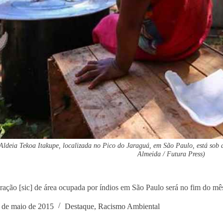
ldeia Tekoa Itakupe, localizada no Pico do Jaraguá, em São Paulo, está sob 
Almeida / Futura Press)
ração [sic] de área ocupada por índios em São Paulo será no fim do mê
 de maio de 2015
Destaque
,
Racismo Ambiental