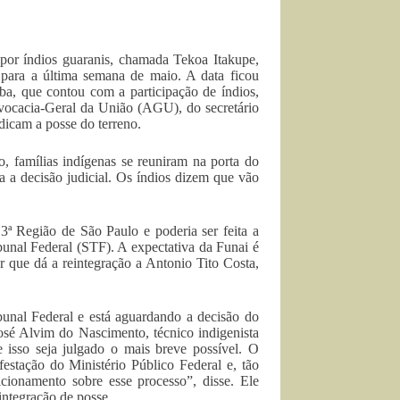
por índios guaranis, chamada Tekoa Itakupe,
 para a última semana de maio. A data ficou
uba, que contou com a participação de índios,
dvocacia-Geral da União (AGU), do secretário
dicam a posse do terreno.
o, famílias indígenas se reuniram na porta do
ra a decisão judicial. Os índios dizem que vão
 3ª Região de São Paulo e poderia ser feita a
unal Federal (STF). A expectativa da Funai é
 que dá a reintegração a Antonio Tito Costa,
unal Federal e está aguardando a decisão do
osé Alvim do Nascimento, técnico indigenista
 isso seja julgado o mais breve possível. O
stação do Ministério Público Federal e, tão
cionamento sobre esse processo”, disse. Ele
integração de posse.