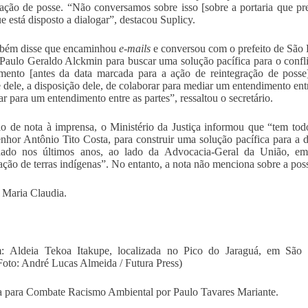
ração de posse. “Não conversamos sobre isso [sobre a portaria que prec
ue está disposto a dialogar”, destacou Suplicy.
mbém disse que encaminhou
e-mails
e conversou com o prefeito de São
Paulo Geraldo Alckmin para buscar uma solução pacífica para o confl
mento [antes da data marcada para a ação de reintegração de posse
 dele, a disposição dele, de colaborar para mediar um entendimento entr
ar para um entendimento entre as partes”, ressaltou o secretário.
o de nota à imprensa, o Ministério da Justiça informou que “tem todo
senhor Antônio Tito Costa, para construir uma solução pacífica para a 
ado nos últimos anos, ao lado da Advocacia-Geral da União, em 
ção de terras indígenas”. No entanto, a nota não menciona sobre a possib
 Maria Claudia.
: Aldeia Tekoa Itakupe, localizada no Pico do Jaraguá, em São 
Foto: André Lucas Almeida / Futura Press)
 para Combate Racismo Ambiental por Paulo Tavares Mariante.