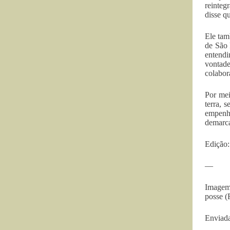
reinteg
disse q
Ele ta
de São 
entendi
vontade
colabor
Por mei
terra, 
empenh
demarca
Edição:
—
Imagem
posse (
Enviada