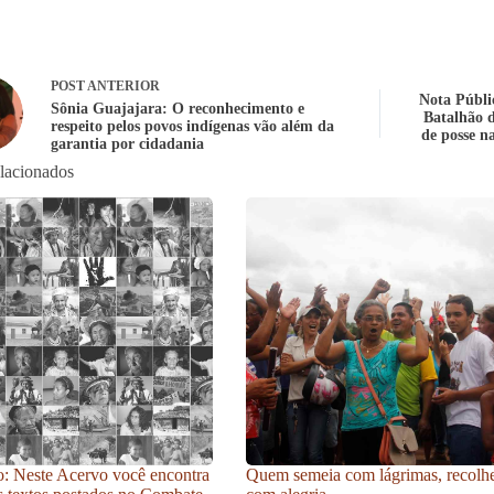
POST
ANTERIOR
Nota Públi
Sônia Guajajara: O reconhecimento e
Batalhão d
respeito pelos povos indígenas vão além da
de posse n
garantia por cidadania
elacionados
: Neste Acervo você encontra
Quem semeia com lágrimas, recolh