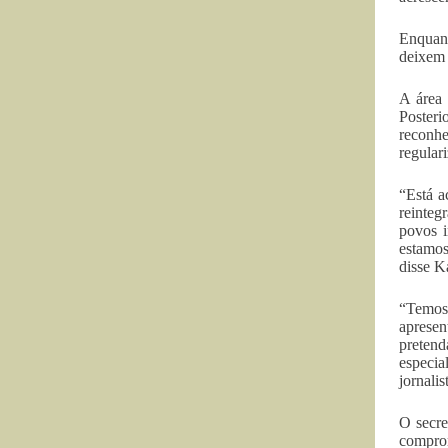
Enquant
deixem 
A área 
Posteri
reconhe
regular
“Está a
reinteg
povos i
estamos
disse K
“Temos 
apresen
pretend
especia
jornalis
O secre
comprom