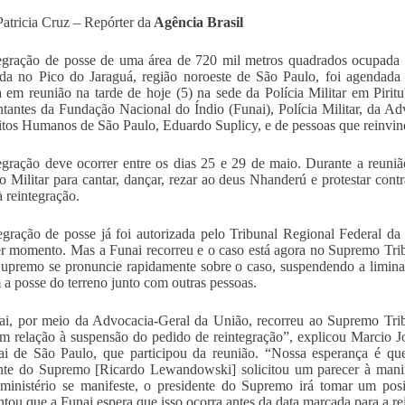
Patricia Cruz – Repórter da
Agência Brasil
egração de posse de uma área de 720 mil metros quadrados ocupada 
ada no Pico do Jaraguá, região noroeste de São Paulo, foi agendada
a em reunião na tarde de hoje (5) na sede da Polícia Militar em Pirit
ntantes da Fundação Nacional do Índio (Funai), Polícia Militar, da A
itos Humanos de São Paulo, Eduardo Suplicy, e de pessoas que reinvin
egração deve ocorrer entre os dias 25 e 29 de maio. Durante a reuniã
o Militar para cantar, dançar, rezar ao deus Nhanderú e protestar cont
 à reintegração.
egração de posse já foi autorizada pelo Tribunal Regional Federal da
r momento. Mas a Funai recorreu e o caso está agora no Supremo Trib
upremo se pronuncie rapidamente sobre o caso, suspendendo a liminar
 a posse do terreno junto com outras pessoas.
i, por meio da Advocacia-Geral da União, recorreu ao Supremo Trib
 relação à suspensão do pedido de reintegração”, explicou Marcio J
i de São Paulo, que participou da reunião. “Nossa esperança é que
nte do Supremo [Ricardo Lewandowski] solicitou um parecer à manife
ministério se manifeste, o presidente do Supremo irá tomar um posi
ntou que a Funai espera que isso ocorra antes da data marcada para a re