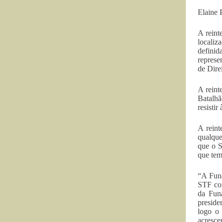
Elaine 
A reint
localiz
definid
represe
de Dire
A reint
Batalhã
resistir
A reint
qualque
que o S
que tem
“A Funa
STF com
da Funa
preside
logo o 
acresce