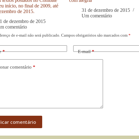
s textos postados no Combate
com alegria
u início, no final de 2009, até
31 de dezembro de 2015
ezembro de 2015.
Um comentário
1 de dezembro de 2015
um comentário
dereço de e-mail não será publicado.
Campos obrigatórios são marcados com
*
e
*
E-mail
*
onar comentário
*
licar comentário