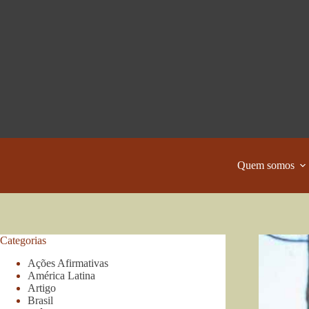
Pular
para
o
conteúdo
Quem somos
Categorias
Ações Afirmativas
América Latina
Artigo
Brasil