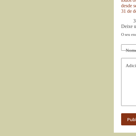
todos o
desde se
31 de d
3
Deixe 
O seu en
Nom
Adici
Pub