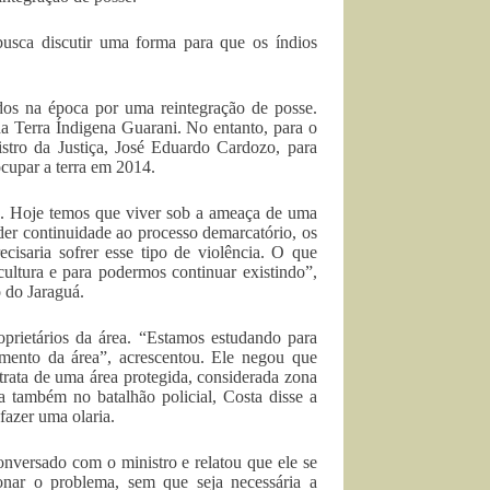
 busca discutir uma forma para que os índios
dos na época por uma reintegração de posse.
da Terra Índigena Guarani. No entanto, para o
istro da Justiça, José Eduardo Cardozo, para
 ocupar a terra em 2014.
a. Hoje temos que viver sob a ameaça de uma
 der continuidade ao processo demarcatório, os
cisaria sofrer esse tipo de violência. O que
ultura e para podermos continuar existindo”,
 do Jaraguá.
oprietários da área. “Estamos estudando para
amento da área”, acrescentou. Ele negou que
trata de uma área protegida, considerada zona
da também no batalhão policial, Costa disse a
 fazer uma olaria.
onversado com o ministro e relatou que ele se
onar o problema, sem que seja necessária a