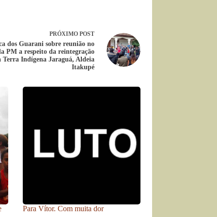
PRÓXIMO
POST
ca dos Guarani sobre reunião no
a PM a respeito da reintegração
a Terra Indígena Jaraguá, Aldeia
Itakupé
e
Para Vítor. Com muita dor