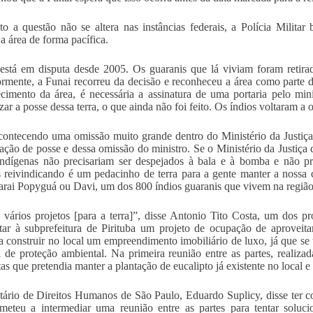
o a questão não se altera nas instâncias federais, a Polícia Militar
a área de forma pacífica.
está em disputa desde 2005. Os guaranis que lá viviam foram retira
ormente, a Funai recorreu da decisão e reconheceu a área como parte 
cimento da área, é necessária a assinatura de uma portaria pelo min
izar a posse dessa terra, o que ainda não foi feito. Os índios voltaram a
contecendo uma omissão muito grande dentro do Ministério da Justiç
ração de posse e dessa omissão do ministro. Se o Ministério da Justiça
ndígenas não precisariam ser despejados à bala e à bomba e não pre
 reivindicando é um pedacinho de terra para a gente manter a nossa c
arai Popyguá ou Davi, um dos 800 índios guaranis que vivem na região
vários projetos [para a terra]”, disse Antonio Tito Costa, um dos pr
tar à subprefeitura de Pirituba um projeto de ocupação de aproveit
a construir no local um empreendimento imobiliário de luxo, já que se 
l de proteção ambiental. Na primeira reunião entre as partes, realiza
tas que pretendia manter a plantação de eucalipto já existente no local e
tário de Direitos Humanos de São Paulo, Eduardo Suplicy, disse ter c
eteu a intermediar uma reunião entre as partes para tentar soluci