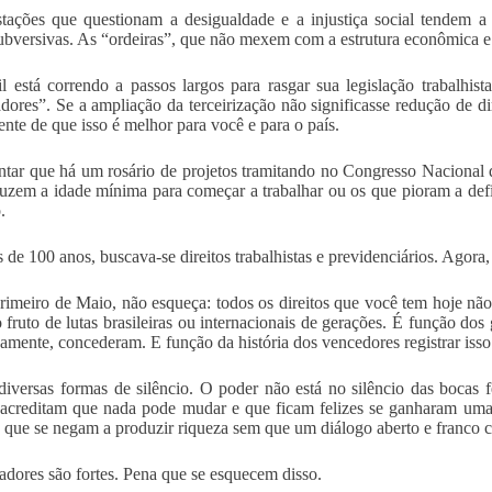
tações que questionam a desigualdade e a injustiça social tendem a s
bversivas. As “ordeiras”, que não mexem com a estrutura econômica e s
l está correndo a passos largos para rasgar sua legislação trabalhi
adores”. Se a ampliação da terceirização não significasse redução de di
nte de que isso é melhor para você e para o país.
tar que há um rosário de projetos tramitando no Congresso Nacional 
uzem a idade mínima para começar a trabalhar ou os que pioram a defi
.
 de 100 anos, buscava-se direitos trabalhistas e previdenciários. Agora,
rimeiro de Maio, não esqueça: todos os direitos que você tem hoje nã
 fruto de lutas brasileiras ou internacionais de gerações. É função dos
amente, concederam. E função da história dos vencedores registrar isso
iversas formas de silêncio. O poder não está no silêncio das bocas 
acreditam que nada pode mudar e que ficam felizes se ganharam uma
 que se negam a produzir riqueza sem que um diálogo aberto e franco 
adores são fortes. Pena que se esquecem disso.