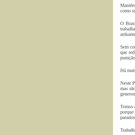
Manifes
como su
O Brasi
trabalh
arduame
Sem con
que red
punição
Há mais
Neste P
mas são
generos
Temos d
porque 
parados
Trabalh