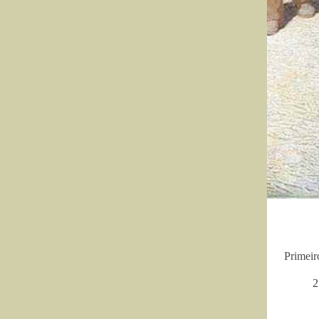
Primeir
2