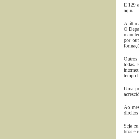
E 129 a
aqui.
A últim
O Depar
manuten
por out
formaçã
Outros 
todas. 
interne
tempo l
Uma pr
acresci
Ao mesm
direito
Seja em
tiros e 