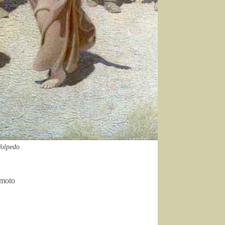
Volpedo
amoto