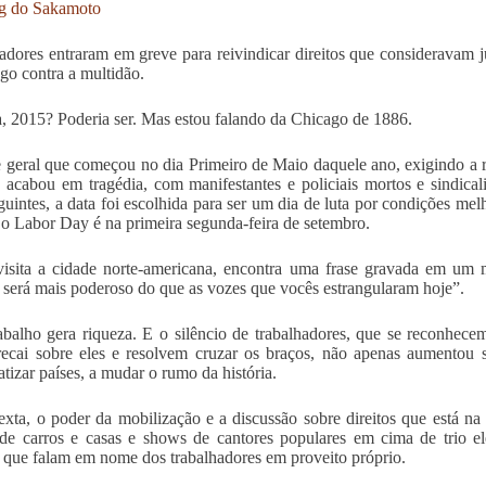
g do Sakamoto
adores entraram em greve para reivindicar direitos que consideravam j
ogo contra a multidão.
a, 2015? Poderia ser. Mas estou falando da Chicago de 1886.
 geral que começou no dia Primeiro de Maio daquele ano, exigindo a r
, acabou em tragédia, com manifestantes e policiais mortos e sindica
guintes, a data foi escolhida para ser um dia de luta por condições me
o Labor Day é na primeira segunda-feira de setembro.
isita a cidade norte-americana, encontra uma frase gravada em um
o será mais poderoso do que as vozes que vocês estrangularam hoje”.
abalho gera riqueza. E o silêncio de trabalhadores, que se reconhece
recai sobre eles e resolvem cruzar os braços, não apenas aumentou s
tizar países, a mudar o rumo da história.
exta, o poder da mobilização e a discussão sobre direitos que está n
 de carros e casas e shows de cantores populares em cima de trio elé
 que falam em nome dos trabalhadores em proveito próprio.