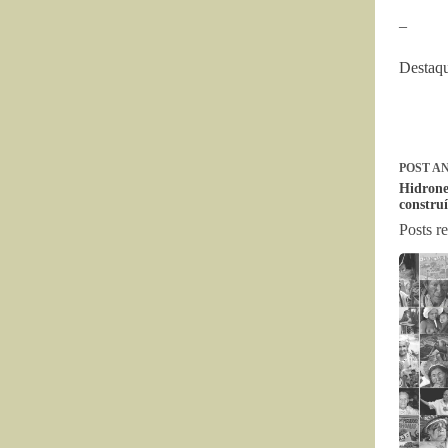
–
Destaqu
POST
AN
Hidrone
constru
Posts r