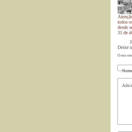
Atenção
todos o
desde se
31 de d
3
Deixe 
O seu en
Nom
Adici