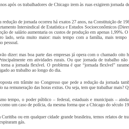
nos após os trabalhadores de Chicago irem às ruas exigirem jornada d
a redução de jornada ocorreu há exatos 27 anos, na Constituição de 19
tamento Intersindical de Estatística e Estudos Socioeconômicos (Diee
ção de salário aumentaria os custos de produção em apenas 1,99%. O 
ro lado, seria muito maior: mais tempo com a família, mais tempo 
o pessoal.
vão dizer: mas boa parte das empresas já opera com o chamado oito h
Principalmente em atividades rurais. Ou que jornada de trabalho n
t torna a jornada flexível. O problema é que “jornada flexível” rarame
igado ao trabalho ao longo do dia.
oposta em trâmite no Congresso que pede a redução da jornada tam
do na remuneração das horas extras. Ou seja, tem que trabalhar mais? Q
o tempo, o poder público – federal, estaduais e municipais – ainda 
s como um caso de polícia, da mesma forma que a Chicago do século 19
 Curitiba ou em qualquer cidade grande brasileira, temos relatos de 
respiraram gás.