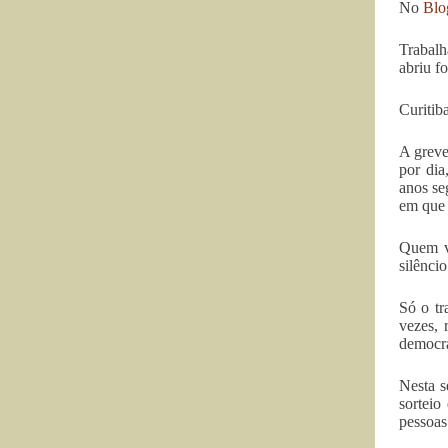
No
Blo
Trabalh
abriu f
Curitib
A greve
por dia
anos se
em que 
Quem v
silênci
Só o tr
vezes, 
democra
Nesta s
sorteio
pessoas