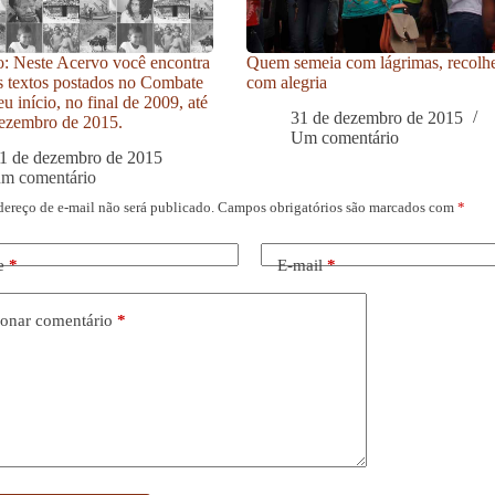
: Neste Acervo você encontra
Quem semeia com lágrimas, recolh
s textos postados no Combate
com alegria
u início, no final de 2009, até
31 de dezembro de 2015
ezembro de 2015.
Um comentário
1 de dezembro de 2015
um comentário
dereço de e-mail não será publicado.
Campos obrigatórios são marcados com
*
e
*
E-mail
*
onar comentário
*