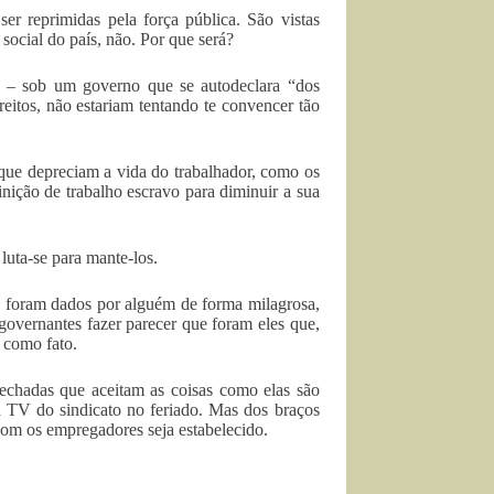
er reprimidas pela força pública. São vistas
ocial do país, não. Por que será?
sta – sob um governo que se autodeclara “dos
reitos, não estariam tentando te convencer tão
que depreciam a vida do trabalhador, como os
nição de trabalho escravo para diminuir a sua
 luta-se para mante-los.
o foram dados por alguém de forma milagrosa,
 governantes fazer parecer que foram eles que,
 como fato.
fechadas que aceitam as coisas como elas são
 TV do sindicato no feriado. Mas dos braços
com os empregadores seja estabelecido.