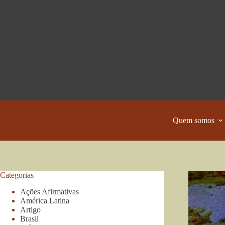
Pular
para
o
conteúdo
Quem somos
Categorias
Ações Afirmativas
América Latina
Artigo
Brasil