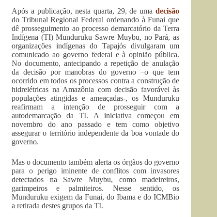
Após a publicação, nesta quarta, 29, de uma
decisão
do Tribunal Regional Federal ordenando à Funai que
dê prosseguimento ao processo demarcatório da Terra
Indígena (TI) Munduruku Sawre Muybu, no Pará, as
organizações indígenas do Tapajós divulgaram um
comunicado ao governo federal e à opinião pública.
No documento, antecipando a repetição de anulação
da decisão por manobras do governo –o que tem
ocorrido em todos os processos contra a construção de
hidrelétricas na Amazônia com decisão favorável às
populações atingidas e ameaçadas-, os Munduruku
reafirmam a intenção de prosseguir com a
autodemarcação da TI. A iniciativa começou em
novembro do ano passado e tem como objetivo
assegurar o território independente da boa vontade do
governo.
Mas o documento também alerta os órgãos do governo
para o perigo iminente de conflitos com invasores
detectados na Sawre Muybu, como madeireiros,
garimpeiros e palmiteiros. Nesse sentido, os
Munduruku exigem da Funai, do Ibama e do ICMBio
a retirada destes grupos da TI.