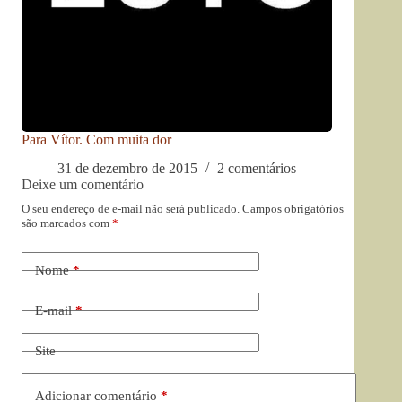
Para Vítor. Com muita dor
31 de dezembro de 2015
2 comentários
Deixe um comentário
O seu endereço de e-mail não será publicado.
Campos obrigatórios
são marcados com
*
Nome
*
E-mail
*
Site
Adicionar comentário
*