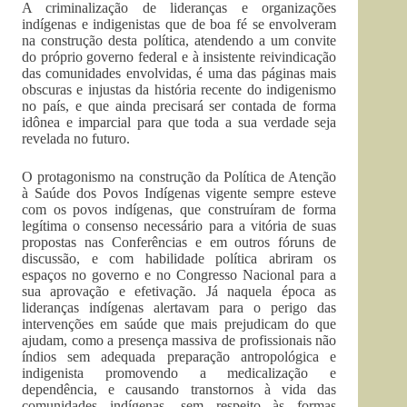
A criminalização de lideranças e organizações
indígenas e indigenistas que de boa fé se envolveram
na construção desta política, atendendo a um convite
do próprio governo federal e à insistente reivindicação
das comunidades envolvidas, é uma das páginas mais
obscuras e injustas da história recente do indigenismo
no país, e que ainda precisará ser contada de forma
idônea e imparcial para que toda a sua verdade seja
revelada no futuro.
O protagonismo na construção da Política de Atenção
à Saúde dos Povos Indígenas vigente sempre esteve
com os povos indígenas, que construíram de forma
legítima o consenso necessário para a vitória de suas
propostas nas Conferências e em outros fóruns de
discussão, e com habilidade política abriram os
espaços no governo e no Congresso Nacional para a
sua aprovação e efetivação. Já naquela época as
lideranças indígenas alertavam para o perigo das
intervenções em saúde que mais prejudicam do que
ajudam, como a presença massiva de profissionais não
índios sem adequada preparação antropológica e
indigenista promovendo a medicalização e
dependência, e causando transtornos à vida das
comunidades indígenas, sem respeito às formas