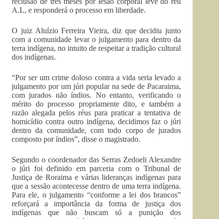
reclusão de três meses por lesão corporal leve do réu
A.L, e responderá o processo em liberdade.
O juiz Aluízio Ferreira Vieira, diz que decidiu junto
com a comunidade levar o julgamento para dentro da
terra indígena, no intuito de respeitar a tradição cultural
dos indígenas.
“Por ser um crime doloso contra a vida seria levado a
julgamento por um júri popular na sede de Pacaraima,
com jurados não índios. No entanto, verificando o
mérito do processo propriamente dito, e também a
razão alegada pelos réus para praticar a tentativa de
homicídio contra outro indígena, decidimos faz o júri
dentro da comunidade, com todo corpo de jurados
composto por índios”, disse o magistrado.
Segundo o coordenador das Serras Zedoeli Alexandre
o júri foi definido em parceria com o Tribunal de
Justiça de Roraima e várias lideranças indígenas para
que a sessão acontecesse dentro de uma terra indígena.
Para ele, o julgamento “conforme a lei dos brancos”
reforçará a importância da forma de justiça dos
indígenas que não buscam só a punição dos