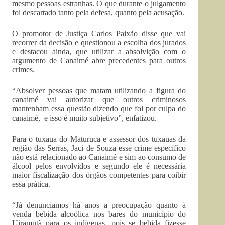
mesmo pessoas estranhas. O que durante o julgamento
foi descartado tanto pela defesa, quanto pela acusação.
O promotor de Justiça Carlos Paixão disse que vai
recorrer da decisão e questionou a escolha dos jurados
e destacou ainda, que utilizar a absolvição com o
argumento de Canaimé abre precedentes para outros
crimes.
“Absolver pessoas que matam utilizando a figura do
canaimé vai autorizar que outros criminosos
mantenham essa questão dizendo que foi por culpa do
canaimé, e isso é muito subjetivo”, enfatizou.
Para o tuxaua do Maturuca e assessor dos tuxauas da
região das Serras, Jaci de Souza esse crime específico
não está relacionado ao Canaimé e sim ao consumo de
álcool pelos envolvidos e segundo ele é necessária
maior fiscalização dos órgãos competentes para coibir
essa prática.
“Já denunciamos há anos a preocupação quanto à
venda bebida alcoólica nos bares do município do
Uiramutã para os indígenas, pois se bebida fizesse