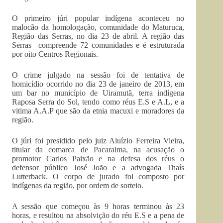
O primeiro júri popular indígena aconteceu no
malocão da homologação, comunidade do Maturuca,
Região das Serras, no dia 23 de abril. A região das
Serras compreende 72 comunidades e é estruturada
por oito Centros Regionais.
O crime julgado na sessão foi de tentativa de
homicídio ocorrido no dia 23 de janeiro de 2013, em
um bar no município de Uiramutã, terra indígena
Raposa Serra do Sol, tendo como réus E.S e A.L, e a
vitima A.A.P que são da etnia macuxi e moradores da
região.
O júri foi presidido pelo juiz Aluízio Ferreira Vieira,
titular da comarca de Pacaraima, na acusação o
promotor Carlos Paixão e na defesa dos réus o
defensor público José João e a advogada Thaís
Lutterback. O corpo de jurado foi composto por
indígenas da região, por ordem de sorteio.
A sessão que começou às 9 horas terminou às 23
horas, e resultou na absolvição do réu E.S e a pena de