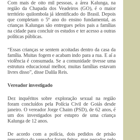
Com mais de oito mil pessoas, a área Kalunga, na
região da Chapada dos Veadeiros (GO), é o maior
território quilombola já identificado do Brasil. Depois
que completam o 5º ano do ensino fundamental, as
crianças Kalungas são entregues pelos pais a famílias
na cidade para concluir os estudos e ter acesso a outras
políticas públicas.
“Essas crianças se sentem acoitadas dentro da casa da
família. Muitas fogem e acabam indo para a rua. E aí a
violência é consumada. Se a comunidade tivesse uma
estrutura educacional melhor, muitas famílias estavam
livres disso”, disse Dalila Reis.
Vereador investigado
Dez inquéritos sobre exploração sexual na região
foram concluídos pela Polícia Civil de Goiás desde
janeiro. O vereador Jorge Chaim (PSD), de 62 anos, é
um dos investigados por estupro de uma criança
Kalunga de 12 anos.
De acordo com a polícia, dois pedidos de prisão
preventiva do vereador foram feitos, mas negados pelo