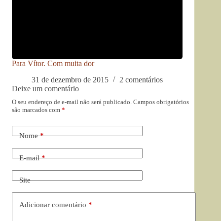
Para Vítor. Com muita dor
31 de dezembro de 2015
2 comentários
Deixe um comentário
O seu endereço de e-mail não será publicado.
Campos obrigatórios
são marcados com
*
Nome
*
E-mail
*
Site
Adicionar comentário
*