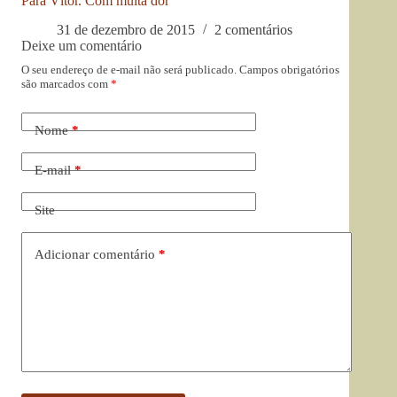
Para Vítor. Com muita dor
31 de dezembro de 2015
2 comentários
Deixe um comentário
O seu endereço de e-mail não será publicado.
Campos obrigatórios
são marcados com
*
Nome
*
E-mail
*
Site
Adicionar comentário
*