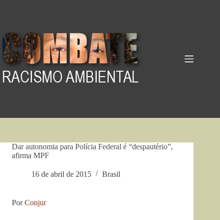
Pular
para
o
conteúdo
Dar autonomia para Polícia Federal é “despautério”,
afirma MPF
16 de abril de 2015
Brasil
Por
Conjur