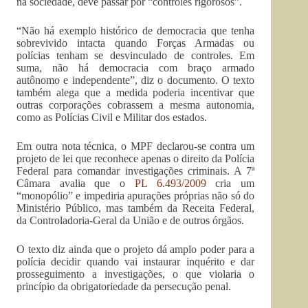
na sociedade, deve passar por “controles rigorosos”.
“Não há exemplo histórico de democracia que tenha
sobrevivido intacta quando Forças Armadas ou
polícias tenham se desvinculado de controles. Em
suma, não há democracia com braço armado
autônomo e independente”, diz o documento. O texto
também alega que a medida poderia incentivar que
outras corporações cobrassem a mesma autonomia,
como as Polícias Civil e Militar dos estados.
Em outra nota técnica, o MPF declarou-se contra um
projeto de lei que reconhece apenas o direito da Polícia
Federal para comandar investigações criminais. A 7ª
Câmara avalia que o
PL 6.493/2009
cria um
“monopólio” e impediria apurações próprias não só do
Ministério Público, mas também da Receita Federal,
da Controladoria-Geral da União e de outros órgãos.
O texto diz ainda que o projeto dá amplo poder para a
polícia decidir quando vai instaurar inquérito e dar
prosseguimento a investigações, o que violaria o
princípio da obrigatoriedade da persecução penal.