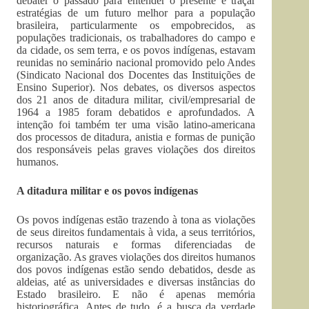
debater o passado para entender o presente e traçar
estratégias de um futuro melhor para a população
brasileira, particularmente os empobrecidos, as
populações tradicionais, os trabalhadores do campo e
da cidade, os sem terra, e os povos indígenas, estavam
reunidas no seminário nacional promovido pelo Andes
(Sindicato Nacional dos Docentes das Instituições de
Ensino Superior). Nos debates, os diversos aspectos
dos 21 anos de ditadura militar, civil/empresarial de
1964 a 1985 foram debatidos e aprofundados. A
intenção foi também ter uma visão latino-americana
dos processos de ditadura, anistia e formas de punição
dos responsáveis pelas graves violações dos direitos
humanos.
A ditadura militar e os povos indígenas
Os povos indígenas estão trazendo à tona as violações
de seus direitos fundamentais à vida, a seus territórios,
recursos naturais e formas diferenciadas de
organização. As graves violações dos direitos humanos
dos povos indígenas estão sendo debatidos, desde as
aldeias, até as universidades e diversas instâncias do
Estado brasileiro. E não é apenas memória
historiográfica. Antes de tudo, é a busca da verdade