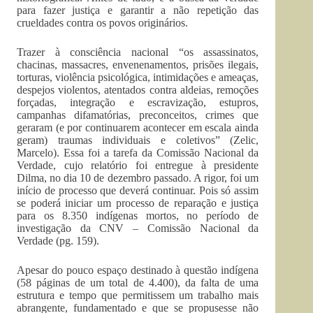
para fazer justiça e garantir a não repetição das
crueldades contra os povos originários.
Trazer à consciência nacional “os assassinatos,
chacinas, massacres, envenenamentos, prisões ilegais,
torturas, violência psicológica, intimidações e ameaças,
despejos violentos, atentados contra aldeias, remoções
forçadas, integração e escravização, estupros,
campanhas difamatórias, preconceitos, crimes que
geraram (e por continuarem acontecer em escala ainda
geram) traumas individuais e coletivos” (Zelic,
Marcelo). Essa foi a tarefa da Comissão Nacional da
Verdade, cujo relatório foi entregue à presidente
Dilma, no dia 10 de dezembro passado. A rigor, foi um
início de processo que deverá continuar. Pois só assim
se poderá iniciar um processo de reparação e justiça
para os 8.350 indígenas mortos, no período de
investigação da CNV – Comissão Nacional da
Verdade (pg. 159).
Apesar do pouco espaço destinado à questão indígena
(58 páginas de um total de 4.400), da falta de uma
estrutura e tempo que permitissem um trabalho mais
abrangente, fundamentado e que se propusesse não